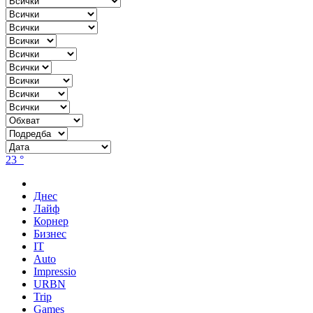
23 °
Днес
Лайф
Корнер
Бизнес
IT
Auto
Impressio
URBN
Trip
Games