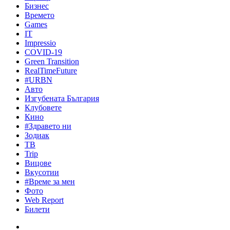
Бизнес
Времето
Games
IT
Impressio
COVID-19
Green Transition
RealTimeFuture
#URBN
Авто
Изгубената България
Клубовете
Кино
#Здравето ни
Зодиак
ТВ
Trip
Вицове
Вкусотии
#Време за мен
Фото
Web Report
Билети