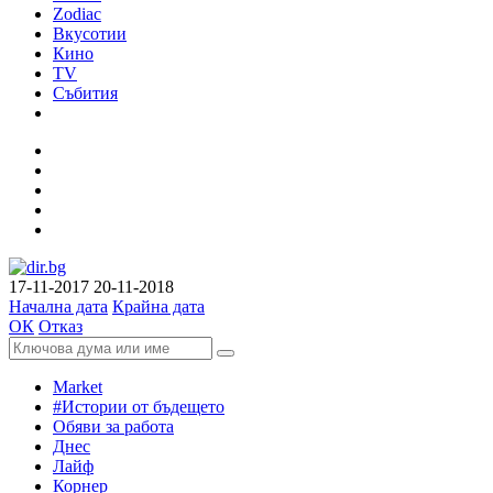
Zodiac
Вкусотии
Кино
TV
Събития
17-11-2017
20-11-2018
Начална дата
Крайна дата
ОК
Отказ
Market
#Истории от бъдещето
Обяви за работа
Днес
Лайф
Корнер