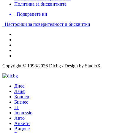
Политика за бисквитките
Подкрепете ни
Настройки за поверителност и бисквитки
Copyright © 1998-2026 Dir.bg / Design by StudioX
Днес
Лайф
Корнер
Бизнес
IT
Impressio
Авто
Анкети
Вицове