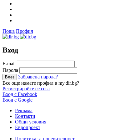
Поща
Профил
Вход
Е-mail
Парола
Забравена парола?
Все още нямате профил в my.dir.bg?
Регистрирайте се сега
Вход с Facebook
Вход с Google
Реклама
Контакти
Общи условия
Европроект
Политика за поверителност