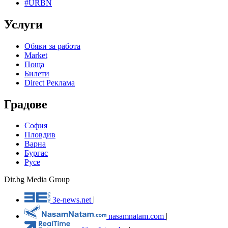
#URBN
Услуги
Обяви за работа
Market
Поща
Билети
Direct Реклама
Градове
София
Пловдив
Варна
Бургас
Русе
Dir.bg Media Group
3e-news.net
|
nasamnatam.com
|