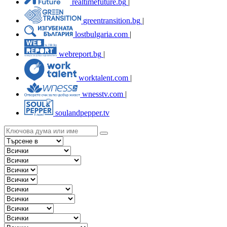
realtimefuture.bg
|
greentransition.bg
|
lostbulgaria.com
|
webreport.bg
|
worktalent.com
|
wnesstv.com
|
soulandpepper.tv