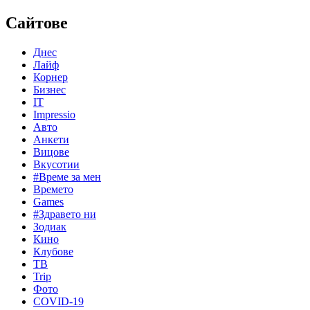
Сайтове
Днес
Лайф
Корнер
Бизнес
IT
Impressio
Авто
Анкети
Вицове
Вкусотии
#Време за мен
Времето
Games
#Здравето ни
Зодиак
Кино
Клубове
ТВ
Trip
Фото
COVID-19