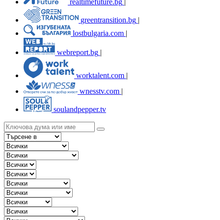
realtimefuture.bg
|
greentransition.bg
|
lostbulgaria.com
|
webreport.bg
|
worktalent.com
|
wnesstv.com
|
soulandpepper.tv