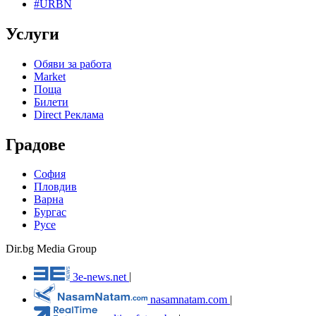
#URBN
Услуги
Обяви за работа
Market
Поща
Билети
Direct Реклама
Градове
София
Пловдив
Варна
Бургас
Русе
Dir.bg Media Group
3e-news.net
|
nasamnatam.com
|