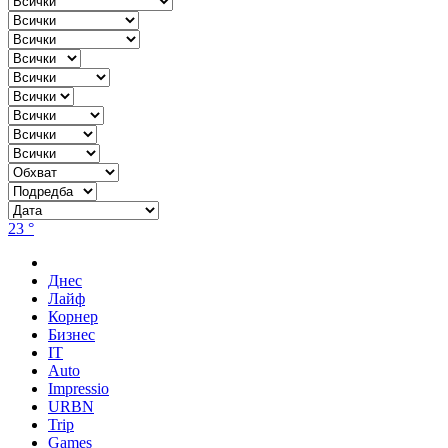
23 °
Днес
Лайф
Корнер
Бизнес
IT
Auto
Impressio
URBN
Trip
Games