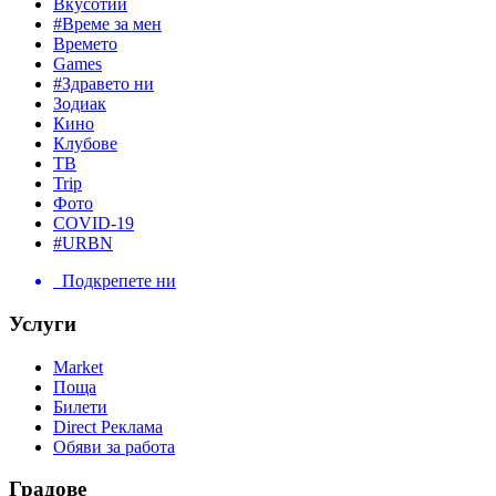
Вкусотии
#Време за мен
Времето
Games
#Здравето ни
Зодиак
Кино
Клубове
ТВ
Trip
Фото
COVID-19
#URBN
Подкрепете ни
Услуги
Market
Поща
Билети
Direct Реклама
Обяви за работа
Градове