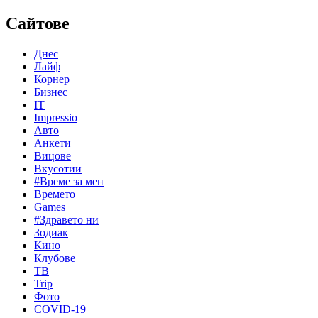
Сайтове
Днес
Лайф
Корнер
Бизнес
IT
Impressio
Авто
Анкети
Вицове
Вкусотии
#Време за мен
Времето
Games
#Здравето ни
Зодиак
Кино
Клубове
ТВ
Trip
Фото
COVID-19