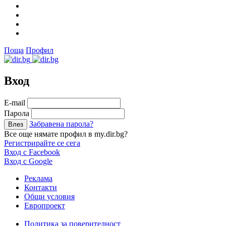
Поща
Профил
Вход
Е-mail
Парола
Забравена парола?
Все още нямате профил в my.dir.bg?
Регистрирайте се сега
Вход с Facebook
Вход с Google
Реклама
Контакти
Общи условия
Европроект
Политика за поверителност