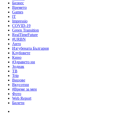
Бизнес
Времето
Games
IT
Impressio
COVID-19
Green Transition
RealTimeFuture
#URBN
Авто
Изгубената България
Клубовете
Кино
#Здравето ни
Зодиак
ТВ
Trip
Вицове
Вкусотии
#Време за мен
Фото
Web Report
Билети