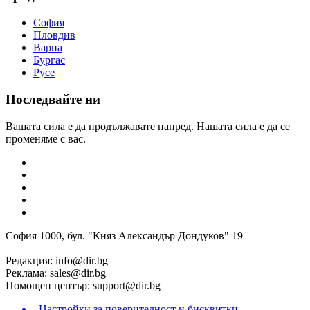
София
Пловдив
Варна
Бургас
Русе
Последвайте ни
Вашата сила е да продължавате напред. Нашата сила е да се
променяме с вас.
София 1000, бул. "Княз Александър Дондуков" 19
Редакция:
info@dir.bg
Реклама:
sales@dir.bg
Помощен център:
support@dir.bg
Настройки за поверителност и бисквитки