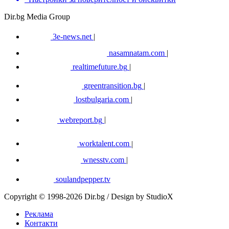
Dir.bg Media Group
3e-news.net
|
nasamnatam.com
|
realtimefuture.bg
|
greentransition.bg
|
lostbulgaria.com
|
webreport.bg
|
worktalent.com
|
wnesstv.com
|
soulandpepper.tv
Copyright © 1998-2026 Dir.bg / Design by StudioX
Реклама
Контакти