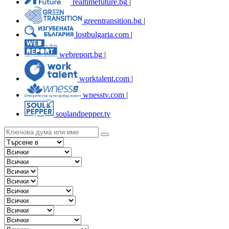
realtimefuture.bg
|
greentransition.bg
|
lostbulgaria.com
|
webreport.bg
|
worktalent.com
|
wnesstv.com
|
soulandpepper.tv