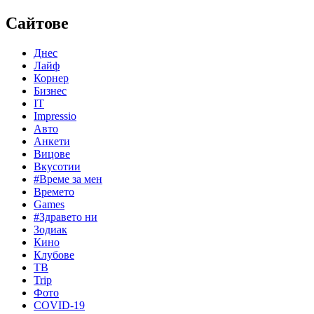
Сайтове
Днес
Лайф
Корнер
Бизнес
IT
Impressio
Авто
Анкети
Вицове
Вкусотии
#Време за мен
Времето
Games
#Здравето ни
Зодиак
Кино
Клубове
ТВ
Trip
Фото
COVID-19