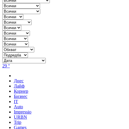
29 °
Днес
Лайф
Корнер
Бизнес
IT
Auto
Impressio
URBN
Trip
Games