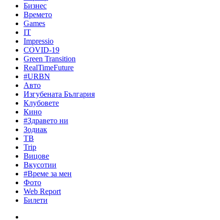
Бизнес
Времето
Games
IT
Impressio
COVID-19
Green Transition
RealTimeFuture
#URBN
Авто
Изгубената България
Клубовете
Кино
#Здравето ни
Зодиак
ТВ
Trip
Вицове
Вкусотии
#Време за мен
Фото
Web Report
Билети