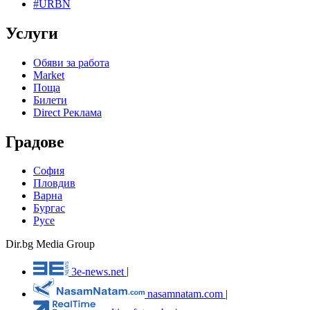
#URBN
Услуги
Обяви за работа
Market
Поща
Билети
Direct Реклама
Градове
София
Пловдив
Варна
Бургас
Русе
Dir.bg Media Group
3e-news.net
|
nasamnatam.com
|