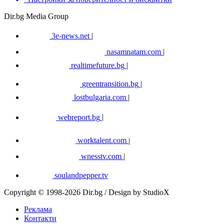
Dir.bg Media Group
3e-news.net
|
nasamnatam.com
|
realtimefuture.bg
|
greentransition.bg
|
lostbulgaria.com
|
webreport.bg
|
worktalent.com
|
wnesstv.com
|
soulandpepper.tv
Copyright © 1998-2026 Dir.bg / Design by StudioX
Реклама
Контакти