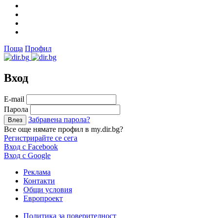
Поща
Профил
Вход
Е-mail
Парола
Забравена парола?
Все още нямате профил в my.dir.bg?
Регистрирайте се сега
Вход с Facebook
Вход с Google
Реклама
Контакти
Общи условия
Европроект
Политика за поверителност