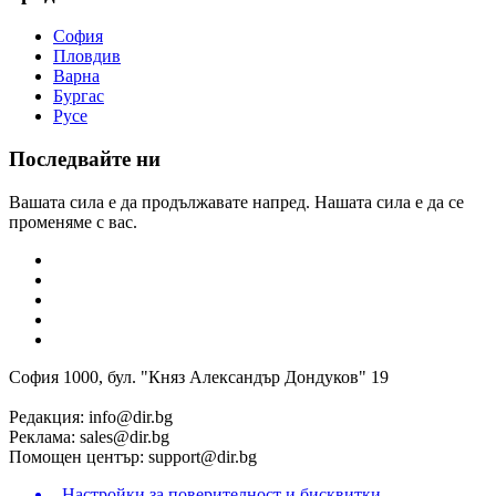
София
Пловдив
Варна
Бургас
Русе
Последвайте ни
Вашата сила е да продължавате напред. Нашата сила е да се
променяме с вас.
София 1000, бул. "Княз Александър Дондуков" 19
Редакция:
info@dir.bg
Реклама:
sales@dir.bg
Помощен център:
support@dir.bg
Настройки за поверителност и бисквитки