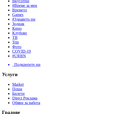
Вкусотии
#Време за мен
Времето
Games
#Здравето ни
Зодиак
Кино
Клубове
ТВ
Trip
Фото
COVID-19
#URBN
Подкрепете ни
Услуги
Market
Поща
Билети
Direct Реклама
Обяви за работа
Градове