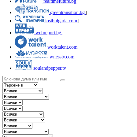
realtimefuture.bg
|
greentransition.bg
|
lostbulgaria.com
|
webreport.bg
|
worktalent.com
|
wnesstv.com
|
soulandpepper.tv