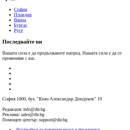
София
Пловдив
Варна
Бургас
Русе
Последвайте ни
Вашата сила е да продължавате напред. Нашата сила е да се
променяме с вас.
София 1000, бул. "Княз Александър Дондуков" 19
Редакция:
info@dir.bg
Реклама:
sales@dir.bg
Помощен център:
support@dir.bg
Настройки за поверителност и бисквитки