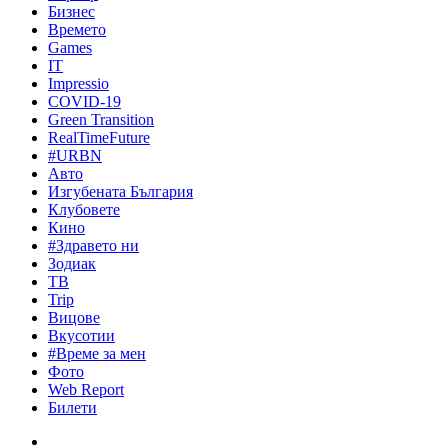
Бизнес
Времето
Games
IT
Impressio
COVID-19
Green Transition
RealTimeFuture
#URBN
Авто
Изгубената България
Клубовете
Кино
#Здравето ни
Зодиак
ТВ
Trip
Вицове
Вкусотии
#Време за мен
Фото
Web Report
Билети