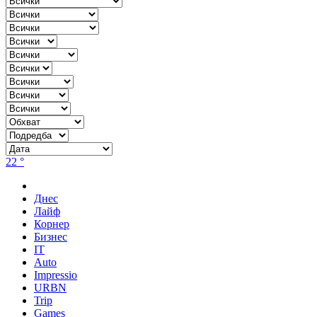
22 °
Днес
Лайф
Корнер
Бизнес
IT
Auto
Impressio
URBN
Trip
Games