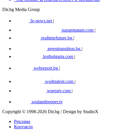
Dir.bg Media Group
3e-news.net
|
nasamnatam.com
|
realtimefuture.bg
|
greentransition.bg
|
lostbulgaria.com
|
webreport.bg
|
worktalent.com
|
wnesstv.com
|
soulandpepper.tv
Copyright © 1998-2026 Dir.bg / Design by StudioX
Реклама
Контакти