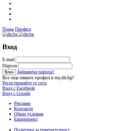
Поща
Профил
Вход
Е-mail
Парола
Забравена парола?
Все още нямате профил в my.dir.bg?
Регистрирайте се сега
Вход с Facebook
Вход с Google
Реклама
Контакти
Общи условия
Европроект
Политика за поверителност