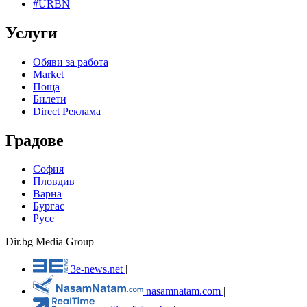
#URBN
Услуги
Обяви за работа
Market
Поща
Билети
Direct Реклама
Градове
София
Пловдив
Варна
Бургас
Русе
Dir.bg Media Group
3e-news.net
|
nasamnatam.com
|