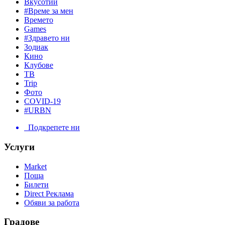
Вкусотии
#Време за мен
Времето
Games
#Здравето ни
Зодиак
Кино
Клубове
ТВ
Trip
Фото
COVID-19
#URBN
Подкрепете ни
Услуги
Market
Поща
Билети
Direct Реклама
Обяви за работа
Градове