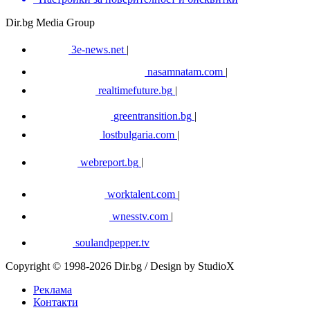
Dir.bg Media Group
3e-news.net
|
nasamnatam.com
|
realtimefuture.bg
|
greentransition.bg
|
lostbulgaria.com
|
webreport.bg
|
worktalent.com
|
wnesstv.com
|
soulandpepper.tv
Copyright © 1998-2026 Dir.bg / Design by StudioX
Реклама
Контакти