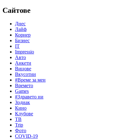
Сайтове
Днес
Лайф
Корнер
Бизнес
IT
Impressio
Авто
Анкети
Вицове
Вкусотии
#Време за мен
Времето
Games
#Здравето ни
Зодиак
Кино
Клубове
ТВ
Trip
Фото
COVID-19