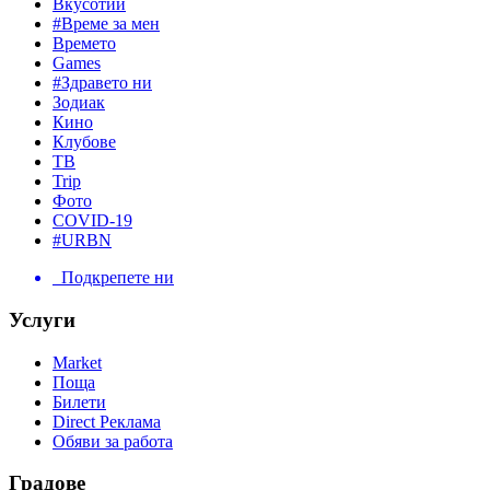
Вкусотии
#Време за мен
Времето
Games
#Здравето ни
Зодиак
Кино
Клубове
ТВ
Trip
Фото
COVID-19
#URBN
Подкрепете ни
Услуги
Market
Поща
Билети
Direct Реклама
Обяви за работа
Градове