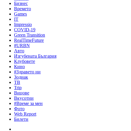
Бизнес
Времето
Games
IT
Impressio
COVID-19
Green Transition
RealTimeFuture
#URBN
Авто
Изгубената България
Клубовете
Кино
#Здравето ни
Зодиак
ТВ
Trip
Вицове
Вкусотии
#Време за мен
Фото
Web Report
Билети