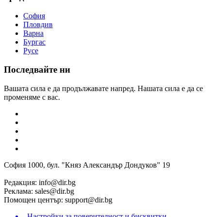
София
Пловдив
Варна
Бургас
Русе
Последвайте ни
Вашата сила е да продължавате напред. Нашата сила е да се
променяме с вас.
София 1000, бул. "Княз Александър Дондуков" 19
Редакция:
info@dir.bg
Реклама:
sales@dir.bg
Помощен център:
support@dir.bg
Настройки за поверителност и бисквитки