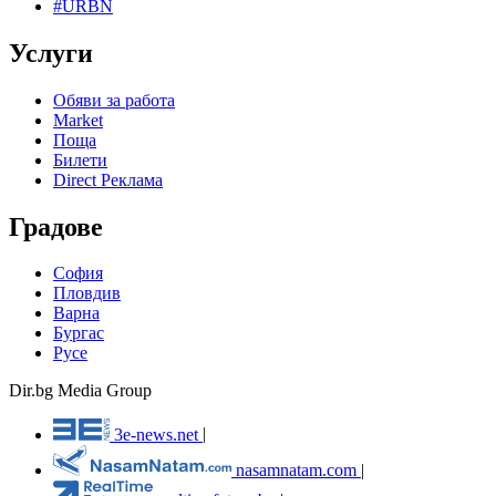
#URBN
Услуги
Обяви за работа
Market
Поща
Билети
Direct Реклама
Градове
София
Пловдив
Варна
Бургас
Русе
Dir.bg Media Group
3e-news.net
|
nasamnatam.com
|