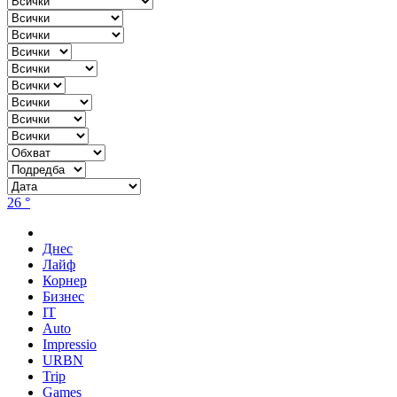
26 °
Днес
Лайф
Корнер
Бизнес
IT
Auto
Impressio
URBN
Trip
Games