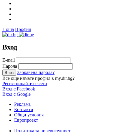
Поща
Профил
Вход
Е-mail
Парола
Забравена парола?
Все още нямате профил в my.dir.bg?
Регистрирайте се сега
Вход с Facebook
Вход с Google
Реклама
Контакти
Общи условия
Европроект
Политика за поверителност