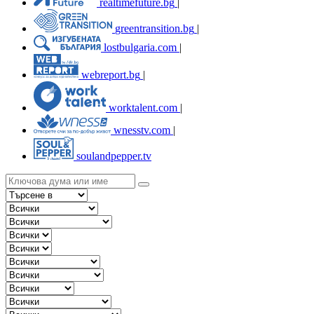
realtimefuture.bg
|
greentransition.bg
|
lostbulgaria.com
|
webreport.bg
|
worktalent.com
|
wnesstv.com
|
soulandpepper.tv