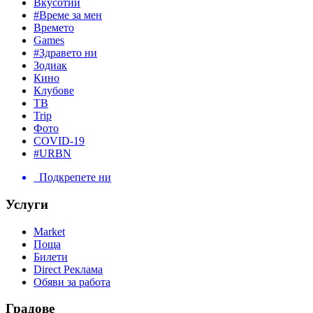
Вкусотии
#Време за мен
Времето
Games
#Здравето ни
Зодиак
Кино
Клубове
ТВ
Trip
Фото
COVID-19
#URBN
Подкрепете ни
Услуги
Market
Поща
Билети
Direct Реклама
Обяви за работа
Градове