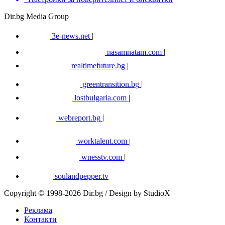
Dir.bg Media Group
3e-news.net
|
nasamnatam.com
|
realtimefuture.bg
|
greentransition.bg
|
lostbulgaria.com
|
webreport.bg
|
worktalent.com
|
wnesstv.com
|
soulandpepper.tv
Copyright © 1998-2026 Dir.bg / Design by StudioX
Реклама
Контакти