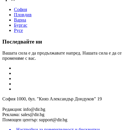
София
Пловдив
Варна
Бургас
Русе
Последвайте ни
Вашата сила е да продължавате напред. Нашата сила е да се
променяме с вас.
София 1000, бул. "Княз Александър Дондуков" 19
Редакция:
info@dir.bg
Реклама:
sales@dir.bg
Помощен център:
support@dir.bg
Настройки за поверителност и бисквитки