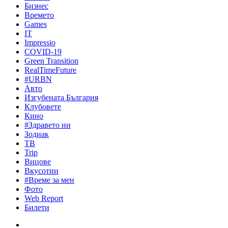
Бизнес
Времето
Games
IT
Impressio
COVID-19
Green Transition
RealTimeFuture
#URBN
Авто
Изгубената България
Клубовете
Кино
#Здравето ни
Зодиак
ТВ
Trip
Вицове
Вкусотии
#Време за мен
Фото
Web Report
Билети