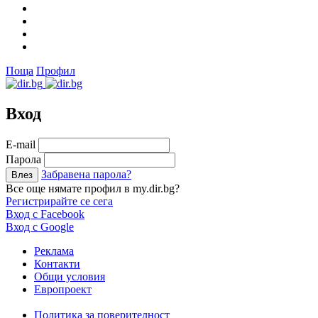
Поща
Профил
Вход
Е-mail
Парола
Забравена парола?
Все още нямате профил в my.dir.bg?
Регистрирайте се сега
Вход с Facebook
Вход с Google
Реклама
Контакти
Общи условия
Европроект
Политика за поверителност