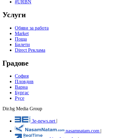
#URBN
Услуги
Обяви за работа
Market
Поща
Билети
Direct Реклама
Градове
София
Пловдив
Варна
Бургас
Русе
Dir.bg Media Group
3e-news.net
|
nasamnatam.com
|