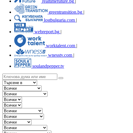
realtimefuture.bg
|
greentransition.bg
|
lostbulgaria.com
|
webreport.bg
|
worktalent.com
|
wnesstv.com
|
soulandpepper.tv