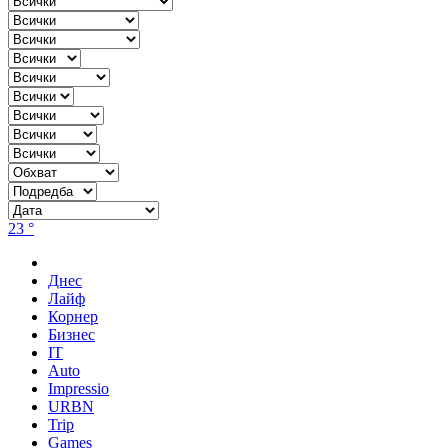
23 °
Днес
Лайф
Корнер
Бизнес
IT
Auto
Impressio
URBN
Trip
Games