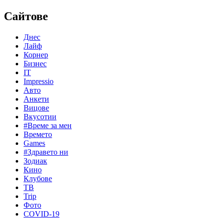
Сайтове
Днес
Лайф
Корнер
Бизнес
IT
Impressio
Авто
Анкети
Вицове
Вкусотии
#Време за мен
Времето
Games
#Здравето ни
Зодиак
Кино
Клубове
ТВ
Trip
Фото
COVID-19