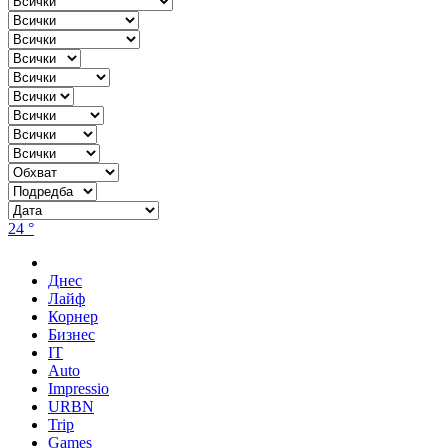
24 °
Днес
Лайф
Корнер
Бизнес
IT
Auto
Impressio
URBN
Trip
Games