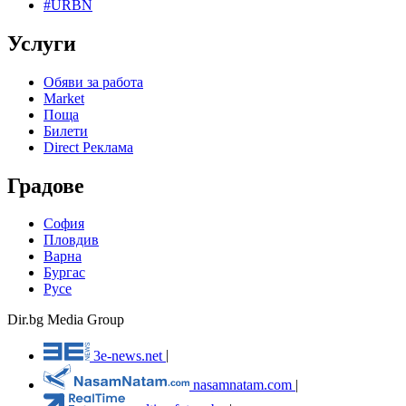
#URBN
Услуги
Обяви за работа
Market
Поща
Билети
Direct Реклама
Градове
София
Пловдив
Варна
Бургас
Русе
Dir.bg Media Group
3e-news.net
|
nasamnatam.com
|