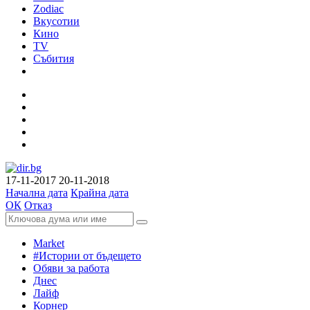
Zodiac
Вкусотии
Кино
TV
Събития
17-11-2017
20-11-2018
Начална дата
Крайна дата
ОК
Отказ
Market
#Истории от бъдещето
Обяви за работа
Днес
Лайф
Корнер