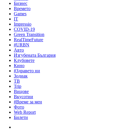
Бизнес
Времето
Games
IT
Impressio
COVID-19
Green Transition
RealTimeFuture
#URBN
Авто
Изгубената България
Клубовете
Кино
#Здравето ни
Зодиак
ТВ
Trip
Вицове
Вкусотии
#Време за мен
Фото
Web Report
Билети