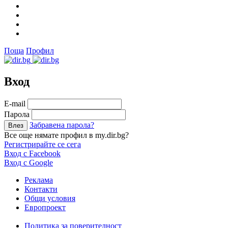
Поща
Профил
Вход
Е-mail
Парола
Забравена парола?
Все още нямате профил в my.dir.bg?
Регистрирайте се сега
Вход с Facebook
Вход с Google
Реклама
Контакти
Общи условия
Европроект
Политика за поверителност