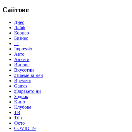
Сайтове
Днес
Лайф
Корнер
Бизнес
IT
Impressio
Авто
Анкети
Вицове
Вкусотии
#Време за мен
Времето
Games
#Здравето ни
Зодиак
Кино
Клубове
ТВ
Trip
Фото
COVID-19