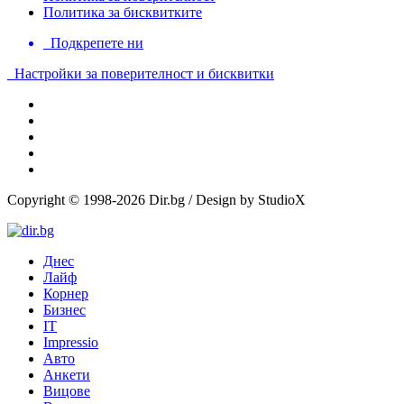
Политика за бисквитките
Подкрепете ни
Настройки за поверителност и бисквитки
Copyright © 1998-2026 Dir.bg / Design by StudioX
Днес
Лайф
Корнер
Бизнес
IT
Impressio
Авто
Анкети
Вицове