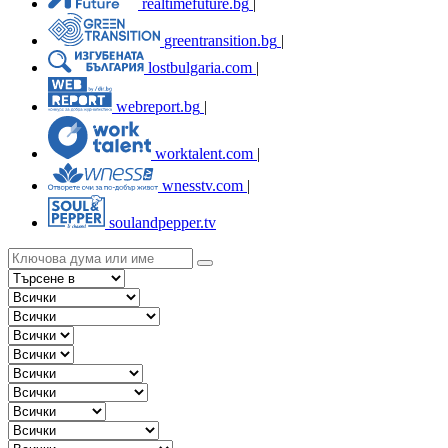
realtimefuture.bg
|
greentransition.bg
|
lostbulgaria.com
|
webreport.bg
|
worktalent.com
|
wnesstv.com
|
soulandpepper.tv