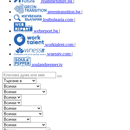
realtimefuture.bg
|
greentransition.bg
|
lostbulgaria.com
|
webreport.bg
|
worktalent.com
|
wnesstv.com
|
soulandpepper.tv