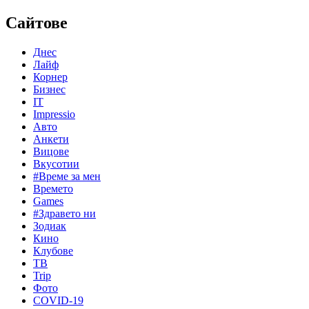
Сайтове
Днес
Лайф
Корнер
Бизнес
IT
Impressio
Авто
Анкети
Вицове
Вкусотии
#Време за мен
Времето
Games
#Здравето ни
Зодиак
Кино
Клубове
ТВ
Trip
Фото
COVID-19