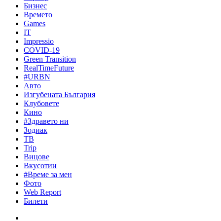
Бизнес
Времето
Games
IT
Impressio
COVID-19
Green Transition
RealTimeFuture
#URBN
Авто
Изгубената България
Клубовете
Кино
#Здравето ни
Зодиак
ТВ
Trip
Вицове
Вкусотии
#Време за мен
Фото
Web Report
Билети