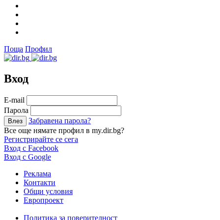
Поща
Профил
Вход
Е-mail
Парола
Забравена парола?
Все още нямате профил в my.dir.bg?
Регистрирайте се сега
Вход с Facebook
Вход с Google
Реклама
Контакти
Общи условия
Европроект
Политика за поверителност