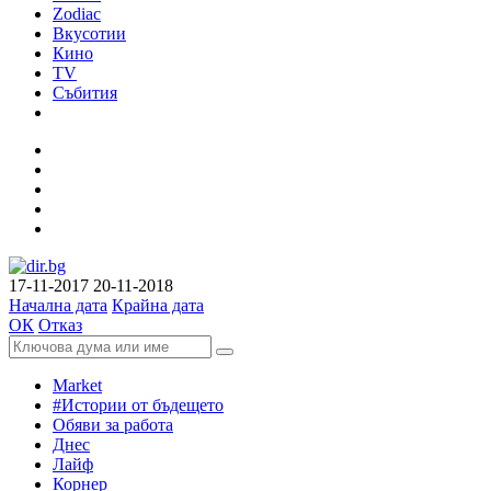
Zodiac
Вкусотии
Кино
TV
Събития
17-11-2017
20-11-2018
Начална дата
Крайна дата
ОК
Отказ
Market
#Истории от бъдещето
Обяви за работа
Днес
Лайф
Корнер