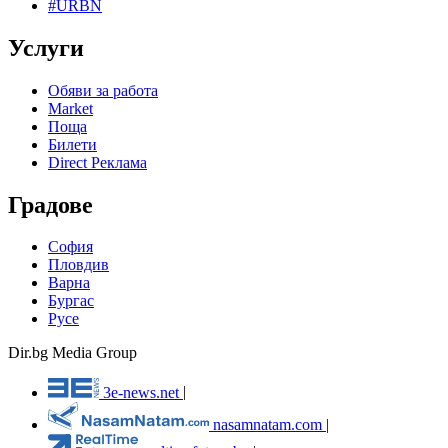
#URBN
Услуги
Обяви за работа
Market
Поща
Билети
Direct Реклама
Градове
София
Пловдив
Варна
Бургас
Русе
Dir.bg Media Group
3e-news.net
|
nasamnatam.com
|