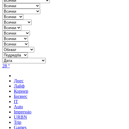
28 °
Днес
Лайф
Корнер
Бизнес
IT
Auto
Impressio
URBN
Trip
Games