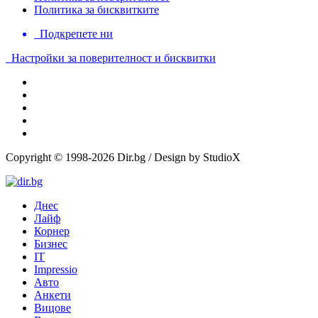
Политика за бисквитките
Подкрепете ни
Настройки за поверителност и бисквитки
Copyright © 1998-2026 Dir.bg / Design by StudioX
Днес
Лайф
Корнер
Бизнес
IT
Impressio
Авто
Анкети
Вицове