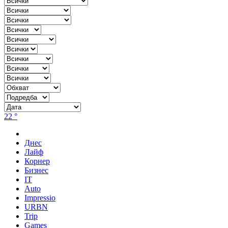
22 °
Днес
Лайф
Корнер
Бизнес
IT
Auto
Impressio
URBN
Trip
Games