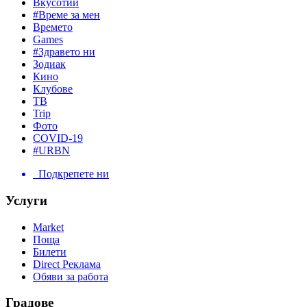
Вкусотии
#Време за мен
Времето
Games
#Здравето ни
Зодиак
Кино
Клубове
ТВ
Trip
Фото
COVID-19
#URBN
Подкрепете ни
Услуги
Market
Поща
Билети
Direct Реклама
Обяви за работа
Градове