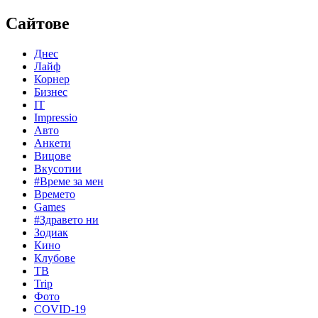
Сайтове
Днес
Лайф
Корнер
Бизнес
IT
Impressio
Авто
Анкети
Вицове
Вкусотии
#Време за мен
Времето
Games
#Здравето ни
Зодиак
Кино
Клубове
ТВ
Trip
Фото
COVID-19