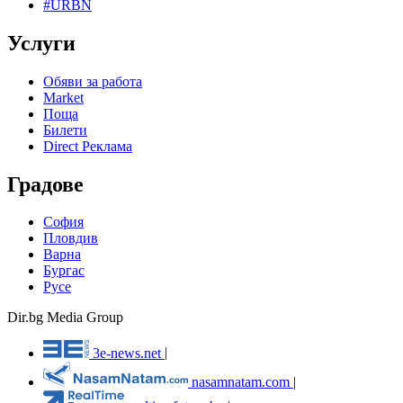
#URBN
Услуги
Обяви за работа
Market
Поща
Билети
Direct Реклама
Градове
София
Пловдив
Варна
Бургас
Русе
Dir.bg Media Group
3e-news.net
|
nasamnatam.com
|