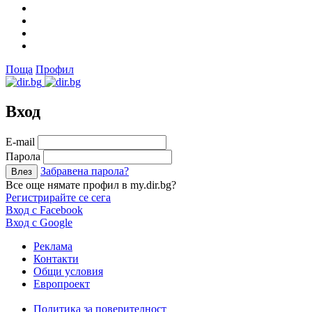
Поща
Профил
Вход
Е-mail
Парола
Забравена парола?
Все още нямате профил в my.dir.bg?
Регистрирайте се сега
Вход с Facebook
Вход с Google
Реклама
Контакти
Общи условия
Европроект
Политика за поверителност