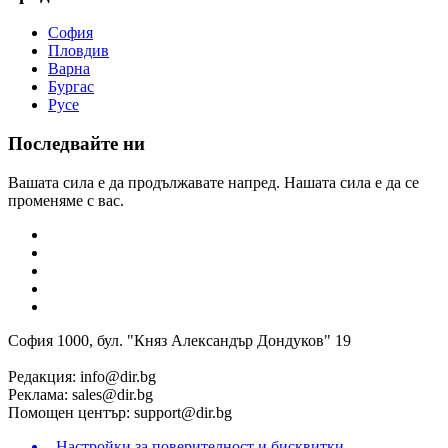
София
Пловдив
Варна
Бургас
Русе
Последвайте ни
Вашата сила е да продължавате напред. Нашата сила е да се
променяме с вас.
София 1000, бул. "Княз Александър Дондуков" 19
Редакция:
info@dir.bg
Реклама:
sales@dir.bg
Помощен център:
support@dir.bg
Настройки за поверителност и бисквитки