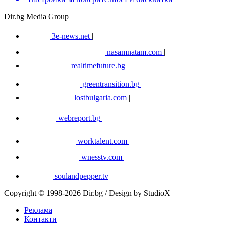
Dir.bg Media Group
3e-news.net
|
nasamnatam.com
|
realtimefuture.bg
|
greentransition.bg
|
lostbulgaria.com
|
webreport.bg
|
worktalent.com
|
wnesstv.com
|
soulandpepper.tv
Copyright © 1998-2026 Dir.bg / Design by StudioX
Реклама
Контакти