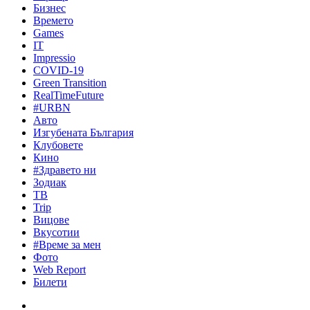
Бизнес
Времето
Games
IT
Impressio
COVID-19
Green Transition
RealTimeFuture
#URBN
Авто
Изгубената България
Клубовете
Кино
#Здравето ни
Зодиак
ТВ
Trip
Вицове
Вкусотии
#Време за мен
Фото
Web Report
Билети