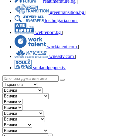
realtimefuture.bg
|
greentransition.bg
|
lostbulgaria.com
|
webreport.bg
|
worktalent.com
|
wnesstv.com
|
soulandpepper.tv