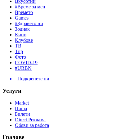
Вкусотии
#Време за мен
Времето
Games
#Здравето ни
Зодиак
Кино
Клубове
ТВ
Trip
Фото
COVID-19
#URBN
Подкрепете ни
Услуги
Market
Поща
Билети
Direct Реклама
Обяви за работа
Градове