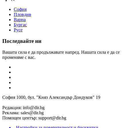
София
Пловдив
Варна
Бургас
Русе
Последвайте ни
Вашата сила е да продължавате напред. Нашата сила е да се
променяме с вас.
София 1000, бул. "Княз Александър Дондуков" 19
Редакция:
info@dir.bg
Реклама:
sales@dir.bg
Помощен център:
support@dir.bg
Настройки за поверителност и бисквитки