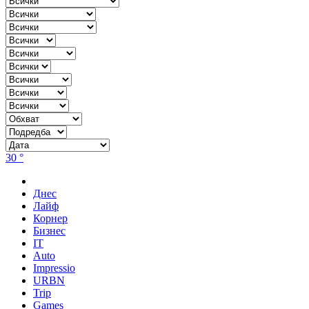
30 °
Днес
Лайф
Корнер
Бизнес
IT
Auto
Impressio
URBN
Trip
Games