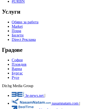
#URBN
Услуги
Обяви за работа
Market
Поща
Билети
Direct Реклама
Градове
София
Пловдив
Варна
Бургас
Русе
Dir.bg Media Group
3e-news.net
|
nasamnatam.com
|