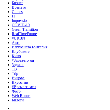
Бизнес
Времето
Games
IT
Impressio
COVID-19
Green Transition
RealTimeFuture
#URBN
Авто
Изгубената България
Клубовете
Кино
#Здравето ни
Зодиак
ТВ
Trip
Вицове
Вкусотии
#Време за мен
Фото
Web Report
Билети