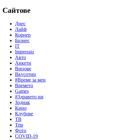
Сайтове
Днес
Лайф
Корнер
Бизнес
IT
Impressio
Авто
Анкети
Вицове
Вкусотии
#Време за мен
Времето
Games
#Здравето ни
Зодиак
Кино
Клубове
ТВ
Trip
Фото
COVID-19