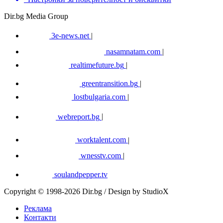
Dir.bg Media Group
3e-news.net
|
nasamnatam.com
|
realtimefuture.bg
|
greentransition.bg
|
lostbulgaria.com
|
webreport.bg
|
worktalent.com
|
wnesstv.com
|
soulandpepper.tv
Copyright © 1998-2026 Dir.bg / Design by StudioX
Реклама
Контакти