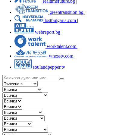
realtimefuture.bg
|
greentransition.bg
|
lostbulgaria.com
|
webreport.bg
|
worktalent.com
|
wnesstv.com
|
soulandpepper.tv