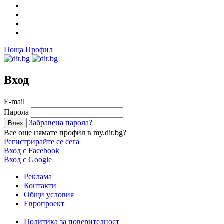
Поща
Профил
Вход
Е-mail
Парола
Забравена парола?
Все още нямате профил в my.dir.bg?
Регистрирайте се сега
Вход с Facebook
Вход с Google
Реклама
Контакти
Общи условия
Европроект
Политика за поверителност