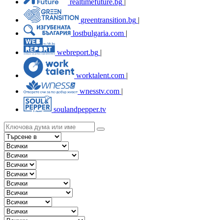
realtimefuture.bg
|
greentransition.bg
|
lostbulgaria.com
|
webreport.bg
|
worktalent.com
|
wnesstv.com
|
soulandpepper.tv