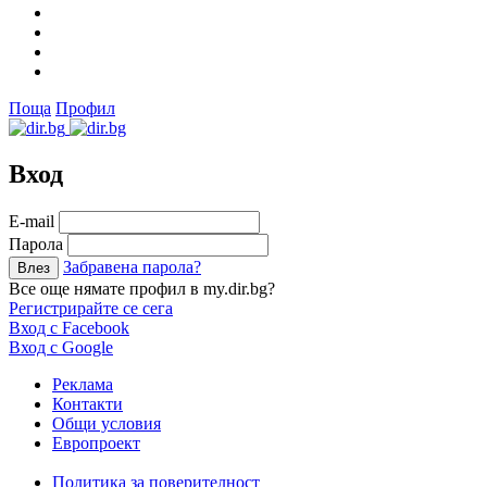
Поща
Профил
Вход
Е-mail
Парола
Забравена парола?
Все още нямате профил в my.dir.bg?
Регистрирайте се сега
Вход с Facebook
Вход с Google
Реклама
Контакти
Общи условия
Европроект
Политика за поверителност