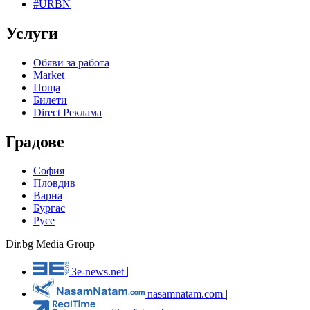
#URBN
Услуги
Обяви за работа
Market
Поща
Билети
Direct Реклама
Градове
София
Пловдив
Варна
Бургас
Русе
Dir.bg Media Group
3e-news.net
|
nasamnatam.com
|