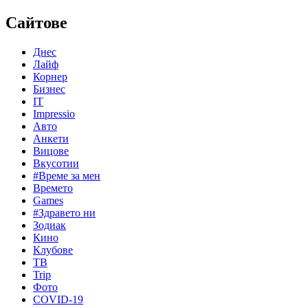
Сайтове
Днес
Лайф
Корнер
Бизнес
IT
Impressio
Авто
Анкети
Вицове
Вкусотии
#Време за мен
Времето
Games
#Здравето ни
Зодиак
Кино
Клубове
ТВ
Trip
Фото
COVID-19