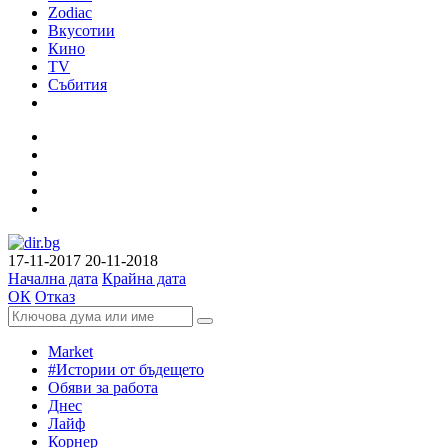
Zodiac
Вкусотии
Кино
TV
Събития
17-11-2017
20-11-2018
Начална дата
Крайна дата
ОК
Отказ
Market
#Истории от бъдещето
Обяви за работа
Днес
Лайф
Корнер