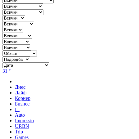
31 °
Днес
Лайф
Корнер
Бизнес
IT
Auto
Impressio
URBN
Trip
Games