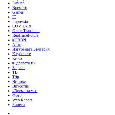
Бизнес
Времето
Games
IT
Impressio
COVID-19
Green Transition
RealTimeFuture
#URBN
Авто
Изгубената България
Клубовете
Кино
#Здравето ни
Зодиак
ТВ
Trip
Вицове
Вкусотии
#Време за мен
Фото
Web Report
Билети