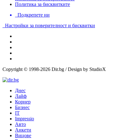
Политика за бисквитките
Подкрепете ни
Настройки за поверителност и бисквитки
Copyright © 1998-2026 Dir.bg / Design by StudioX
Днес
Лайф
Корнер
Бизнес
IT
Impressio
Авто
Анкети
Вицове