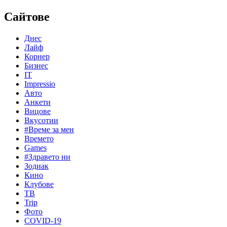
Сайтове
Днес
Лайф
Корнер
Бизнес
IT
Impressio
Авто
Анкети
Вицове
Вкусотии
#Време за мен
Времето
Games
#Здравето ни
Зодиак
Кино
Клубове
ТВ
Trip
Фото
COVID-19