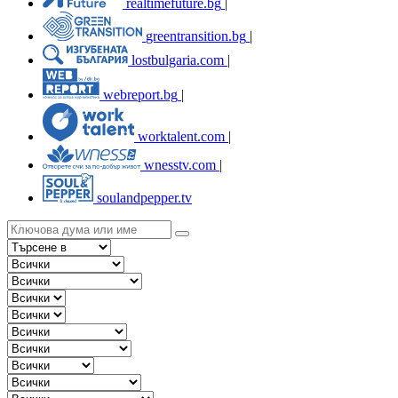
realtimefuture.bg
|
greentransition.bg
|
lostbulgaria.com
|
webreport.bg
|
worktalent.com
|
wnesstv.com
|
soulandpepper.tv