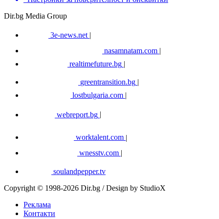
Dir.bg Media Group
3e-news.net
|
nasamnatam.com
|
realtimefuture.bg
|
greentransition.bg
|
lostbulgaria.com
|
webreport.bg
|
worktalent.com
|
wnesstv.com
|
soulandpepper.tv
Copyright © 1998-2026 Dir.bg / Design by StudioX
Реклама
Контакти