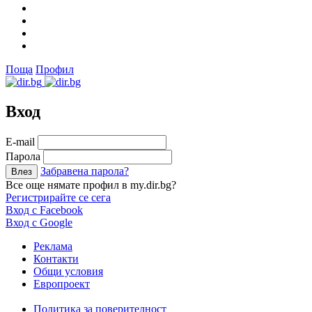
Поща
Профил
Вход
Е-mail
Парола
Забравена парола?
Все още нямате профил в my.dir.bg?
Регистрирайте се сега
Вход с Facebook
Вход с Google
Реклама
Контакти
Общи условия
Европроект
Политика за поверителност