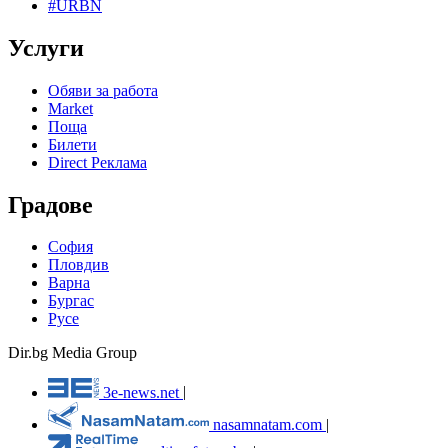
#URBN
Услуги
Обяви за работа
Market
Поща
Билети
Direct Реклама
Градове
София
Пловдив
Варна
Бургас
Русе
Dir.bg Media Group
3e-news.net
|
nasamnatam.com
|