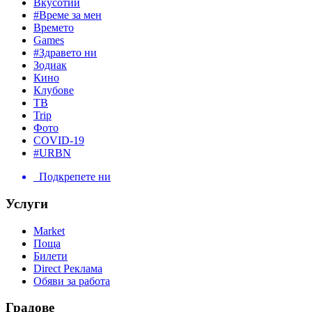
Вкусотии
#Време за мен
Времето
Games
#Здравето ни
Зодиак
Кино
Клубове
ТВ
Trip
Фото
COVID-19
#URBN
Подкрепете ни
Услуги
Market
Поща
Билети
Direct Реклама
Обяви за работа
Градове