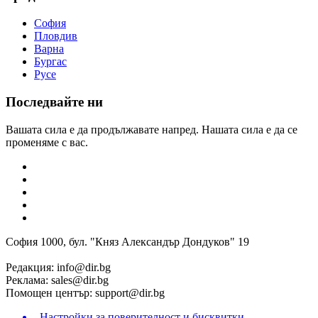
София
Пловдив
Варна
Бургас
Русе
Последвайте ни
Вашата сила е да продължавате напред. Нашата сила е да се
променяме с вас.
София 1000, бул. "Княз Александър Дондуков" 19
Редакция:
info@dir.bg
Реклама:
sales@dir.bg
Помощен център:
support@dir.bg
Настройки за поверителност и бисквитки