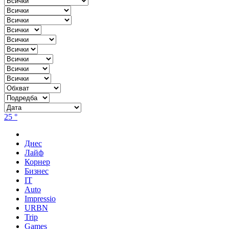
25 °
Днес
Лайф
Корнер
Бизнес
IT
Auto
Impressio
URBN
Trip
Games