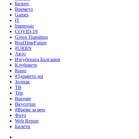
Бизнес
Времето
Games
IT
Impressio
COVID-19
Green Transition
RealTimeFuture
#URBN
Авто
Изгубената България
Клубовете
Кино
#Здравето ни
Зодиак
ТВ
Trip
Вицове
Вкусотии
#Време за мен
Фото
Web Report
Билети