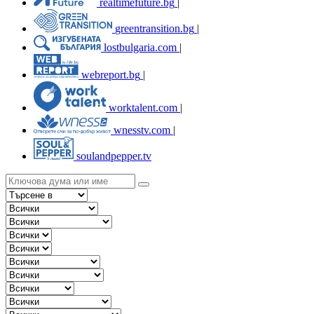
realtimefuture.bg
|
greentransition.bg
|
lostbulgaria.com
|
webreport.bg
|
worktalent.com
|
wnesstv.com
|
soulandpepper.tv