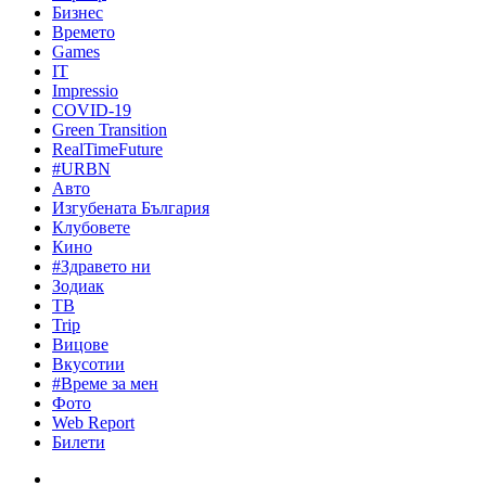
Бизнес
Времето
Games
IT
Impressio
COVID-19
Green Transition
RealTimeFuture
#URBN
Авто
Изгубената България
Клубовете
Кино
#Здравето ни
Зодиак
ТВ
Trip
Вицове
Вкусотии
#Време за мен
Фото
Web Report
Билети