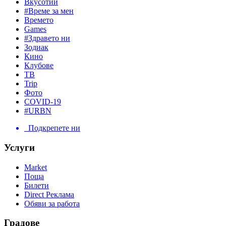
Вкусотии
#Време за мен
Времето
Games
#Здравето ни
Зодиак
Кино
Клубове
ТВ
Trip
Фото
COVID-19
#URBN
Подкрепете ни
Услуги
Market
Поща
Билети
Direct Реклама
Обяви за работа
Градове