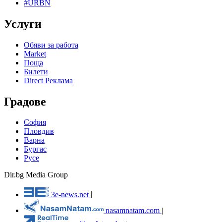
#URBN
Услуги
Обяви за работа
Market
Поща
Билети
Direct Реклама
Градове
София
Пловдив
Варна
Бургас
Русе
Dir.bg Media Group
3e-news.net
|
nasamnatam.com
|