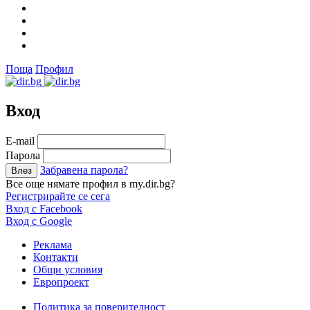
Поща
Профил
Вход
Е-mail
Парола
Забравена парола?
Все още нямате профил в my.dir.bg?
Регистрирайте се сега
Вход с Facebook
Вход с Google
Реклама
Контакти
Общи условия
Европроект
Политика за поверителност