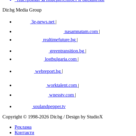
Dir.bg Media Group
3e-news.net
|
nasamnatam.com
|
realtimefuture.bg
|
greentransition.bg
|
lostbulgaria.com
|
webreport.bg
|
worktalent.com
|
wnesstv.com
|
soulandpepper.tv
Copyright © 1998-2026 Dir.bg / Design by StudioX
Реклама
Контакти