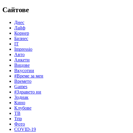
Сайтове
Днес
Лайф
Корнер
Бизнес
IT
Impressio
Авто
Анкети
Вицове
Вкусотии
#Време за мен
Времето
Games
#Здравето ни
Зодиак
Кино
Клубове
ТВ
Trip
Фото
COVID-19