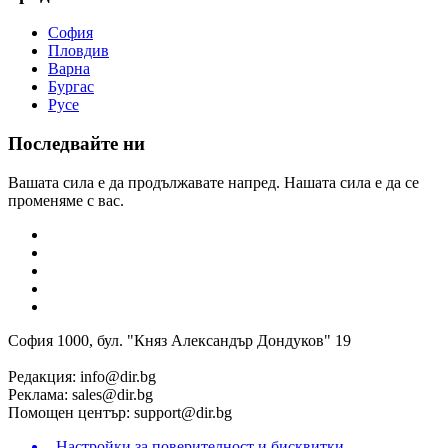
София
Пловдив
Варна
Бургас
Русе
Последвайте ни
Вашата сила е да продължавате напред. Нашата сила е да се
променяме с вас.
София 1000, бул. "Княз Александър Дондуков" 19
Редакция:
info@dir.bg
Реклама:
sales@dir.bg
Помощен център:
support@dir.bg
Настройки за поверителност и бисквитки