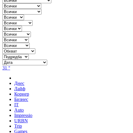
31 °
Днес
Лайф
Корнер
Бизнес
IT
Auto
Impressio
URBN
Trip
Games