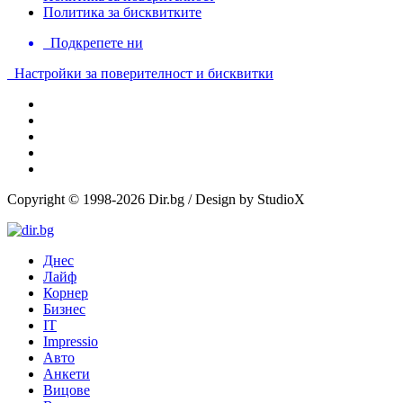
Политика за бисквитките
Подкрепете ни
Настройки за поверителност и бисквитки
Copyright © 1998-2026 Dir.bg / Design by StudioX
Днес
Лайф
Корнер
Бизнес
IT
Impressio
Авто
Анкети
Вицове