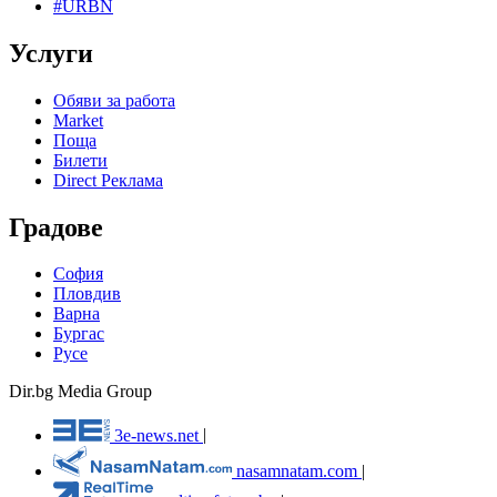
#URBN
Услуги
Обяви за работа
Market
Поща
Билети
Direct Реклама
Градове
София
Пловдив
Варна
Бургас
Русе
Dir.bg Media Group
3e-news.net
|
nasamnatam.com
|