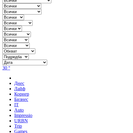
30 °
Днес
Лайф
Корнер
Бизнес
IT
Auto
Impressio
URBN
Trip
Games