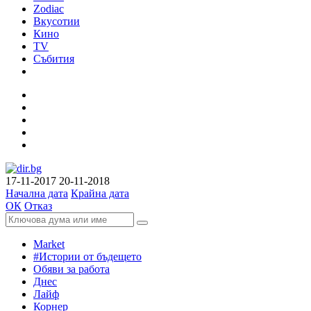
Zodiac
Вкусотии
Кино
TV
Събития
17-11-2017
20-11-2018
Начална дата
Крайна дата
ОК
Отказ
Market
#Истории от бъдещето
Обяви за работа
Днес
Лайф
Корнер