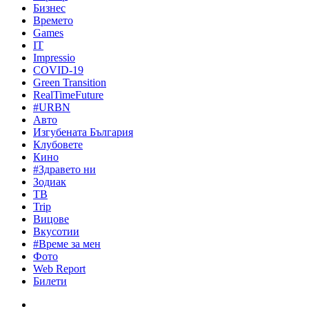
Бизнес
Времето
Games
IT
Impressio
COVID-19
Green Transition
RealTimeFuture
#URBN
Авто
Изгубената България
Клубовете
Кино
#Здравето ни
Зодиак
ТВ
Trip
Вицове
Вкусотии
#Време за мен
Фото
Web Report
Билети