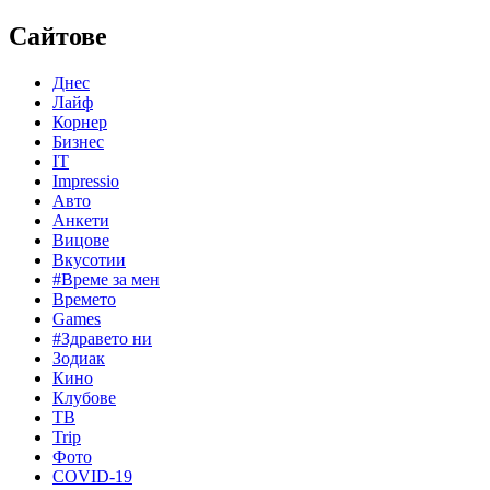
Сайтове
Днес
Лайф
Корнер
Бизнес
IT
Impressio
Авто
Анкети
Вицове
Вкусотии
#Време за мен
Времето
Games
#Здравето ни
Зодиак
Кино
Клубове
ТВ
Trip
Фото
COVID-19