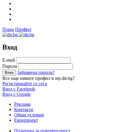
Поща
Профил
Вход
Е-mail
Парола
Забравена парола?
Все още нямате профил в my.dir.bg?
Регистрирайте се сега
Вход с Facebook
Вход с Google
Реклама
Контакти
Общи условия
Европроект
Политика за поверителност