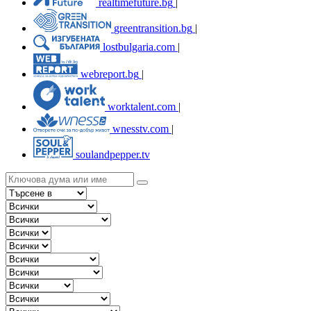
realtimefuture.bg
|
greentransition.bg
|
lostbulgaria.com
|
webreport.bg
|
worktalent.com
|
wnesstv.com
|
soulandpepper.tv