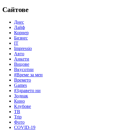
Сайтове
Днес
Лайф
Корнер
Бизнес
IT
Impressio
Авто
Анкети
Вицове
Вкусотии
#Време за мен
Времето
Games
#Здравето ни
Зодиак
Кино
Клубове
ТВ
Trip
Фото
COVID-19