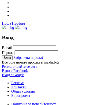
Поща
Профил
Вход
Е-mail
Парола
Забравена парола?
Все още нямате профил в my.dir.bg?
Регистрирайте се сега
Вход с Facebook
Вход с Google
Реклама
Контакти
Общи условия
Европроект
Политика за поверителност