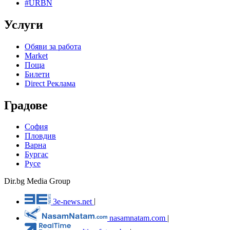
#URBN
Услуги
Обяви за работа
Market
Поща
Билети
Direct Реклама
Градове
София
Пловдив
Варна
Бургас
Русе
Dir.bg Media Group
3e-news.net
|
nasamnatam.com
|