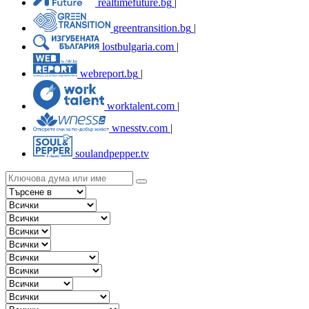
realtimefuture.bg
|
greentransition.bg
|
lostbulgaria.com
|
webreport.bg
|
worktalent.com
|
wnesstv.com
|
soulandpepper.tv