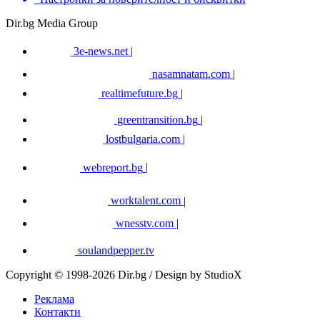
Dir.bg Media Group
3e-news.net
|
nasamnatam.com
|
realtimefuture.bg
|
greentransition.bg
|
lostbulgaria.com
|
webreport.bg
|
worktalent.com
|
wnesstv.com
|
soulandpepper.tv
Copyright © 1998-2026 Dir.bg / Design by StudioX
Реклама
Контакти