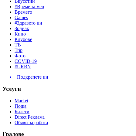
Вкусотии
#Време за мен
Времето
Games
#Здравето ни
Зодиак
Кино
Клубове
ТВ
Trip
Фото
COVID-19
#URBN
Подкрепете ни
Услуги
Market
Поща
Билети
Direct Реклама
Обяви за работа
Градове