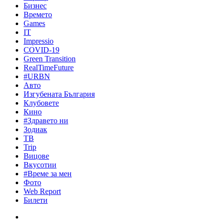
Бизнес
Времето
Games
IT
Impressio
COVID-19
Green Transition
RealTimeFuture
#URBN
Авто
Изгубената България
Клубовете
Кино
#Здравето ни
Зодиак
ТВ
Trip
Вицове
Вкусотии
#Време за мен
Фото
Web Report
Билети