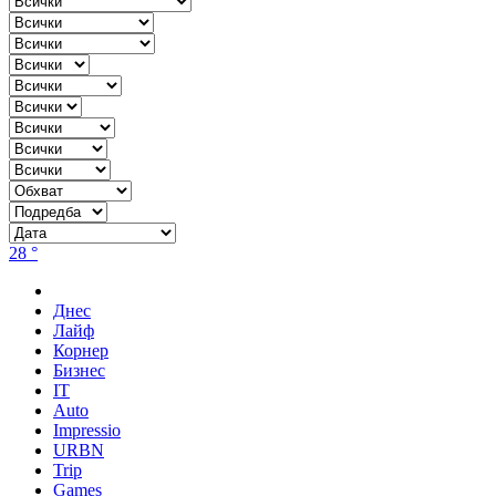
28 °
Днес
Лайф
Корнер
Бизнес
IT
Auto
Impressio
URBN
Trip
Games