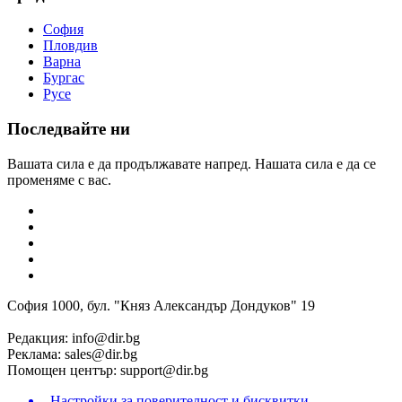
София
Пловдив
Варна
Бургас
Русе
Последвайте ни
Вашата сила е да продължавате напред. Нашата сила е да се
променяме с вас.
София 1000, бул. "Княз Александър Дондуков" 19
Редакция:
info@dir.bg
Реклама:
sales@dir.bg
Помощен център:
support@dir.bg
Настройки за поверителност и бисквитки