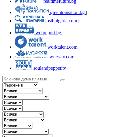
realtimefuture.bg
|
greentransition.bg
|
lostbulgaria.com
|
webreport.bg
|
worktalent.com
|
wnesstv.com
|
soulandpepper.tv