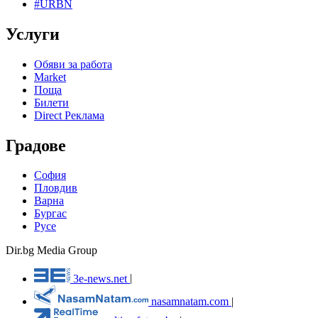
#URBN
Услуги
Обяви за работа
Market
Поща
Билети
Direct Реклама
Градове
София
Пловдив
Варна
Бургас
Русе
Dir.bg Media Group
3e-news.net
|
nasamnatam.com
|