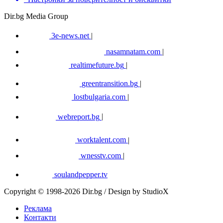
Dir.bg Media Group
3e-news.net
|
nasamnatam.com
|
realtimefuture.bg
|
greentransition.bg
|
lostbulgaria.com
|
webreport.bg
|
worktalent.com
|
wnesstv.com
|
soulandpepper.tv
Copyright © 1998-2026 Dir.bg / Design by StudioX
Реклама
Контакти