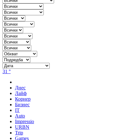
31 °
Днес
Лайф
Корнер
Бизнес
IT
Auto
Impressio
URBN
Trip
Games