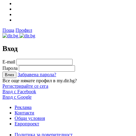
Поща
Профил
Вход
Е-mail
Парола
Забравена парола?
Все още нямате профил в my.dir.bg?
Регистрирайте се сега
Вход с Facebook
Вход с Google
Реклама
Контакти
Общи условия
Европроект
Политика за поверителност