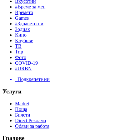
Вкусотии
#Време за мен
Времето
Games
#Здравето ни
Зодиак
Кино
Клубове
ТВ
Trip
Фото
COVID-19
#URBN
Подкрепете ни
Услуги
Market
Поща
Билети
Direct Реклама
Обяви за работа
Градове