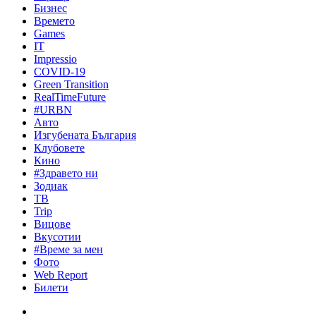
Бизнес
Времето
Games
IT
Impressio
COVID-19
Green Transition
RealTimeFuture
#URBN
Авто
Изгубената България
Клубовете
Кино
#Здравето ни
Зодиак
ТВ
Trip
Вицове
Вкусотии
#Време за мен
Фото
Web Report
Билети