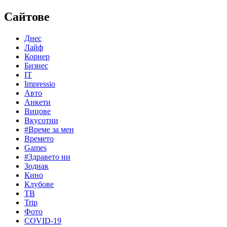
Сайтове
Днес
Лайф
Корнер
Бизнес
IT
Impressio
Авто
Анкети
Вицове
Вкусотии
#Време за мен
Времето
Games
#Здравето ни
Зодиак
Кино
Клубове
ТВ
Trip
Фото
COVID-19