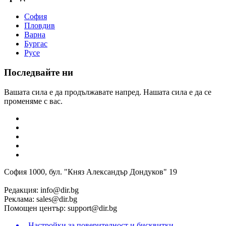
София
Пловдив
Варна
Бургас
Русе
Последвайте ни
Вашата сила е да продължавате напред. Нашата сила е да се
променяме с вас.
София 1000, бул. "Княз Александър Дондуков" 19
Редакция:
info@dir.bg
Реклама:
sales@dir.bg
Помощен център:
support@dir.bg
Настройки за поверителност и бисквитки