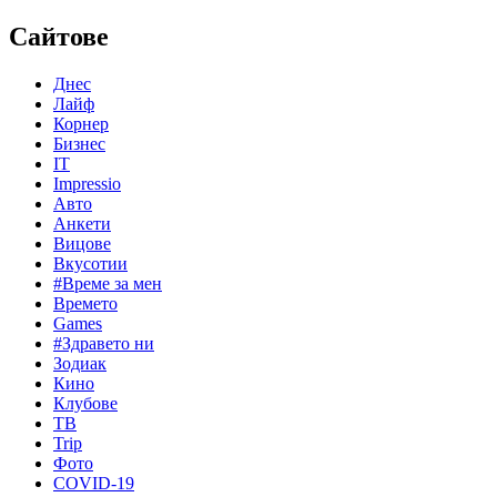
Сайтове
Днес
Лайф
Корнер
Бизнес
IT
Impressio
Авто
Анкети
Вицове
Вкусотии
#Време за мен
Времето
Games
#Здравето ни
Зодиак
Кино
Клубове
ТВ
Trip
Фото
COVID-19