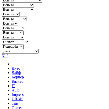
31 °
Днес
Лайф
Корнер
Бизнес
IT
Auto
Impressio
URBN
Trip
Games