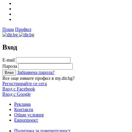
Поща
Профил
Вход
Е-mail
Парола
Забравена парола?
Все още нямате профил в my.dir.bg?
Регистрирайте се сега
Вход с Facebook
Вход с Google
Реклама
Контакти
Общи условия
Европроект
Политика за поверителност