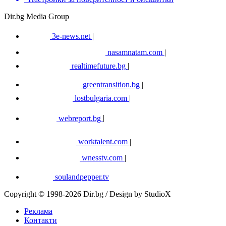
Dir.bg Media Group
3e-news.net
|
nasamnatam.com
|
realtimefuture.bg
|
greentransition.bg
|
lostbulgaria.com
|
webreport.bg
|
worktalent.com
|
wnesstv.com
|
soulandpepper.tv
Copyright © 1998-2026 Dir.bg / Design by StudioX
Реклама
Контакти