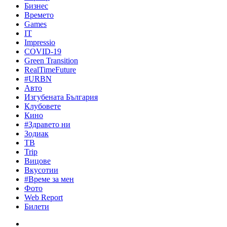
Бизнес
Времето
Games
IT
Impressio
COVID-19
Green Transition
RealTimeFuture
#URBN
Авто
Изгубената България
Клубовете
Кино
#Здравето ни
Зодиак
ТВ
Trip
Вицове
Вкусотии
#Време за мен
Фото
Web Report
Билети