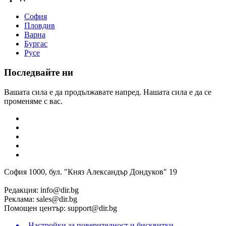
София
Пловдив
Варна
Бургас
Русе
Последвайте ни
Вашата сила е да продължавате напред. Нашата сила е да се
променяме с вас.
София 1000, бул. "Княз Александър Дондуков" 19
Редакция:
info@dir.bg
Реклама:
sales@dir.bg
Помощен център:
support@dir.bg
Настройки за поверителност и бисквитки