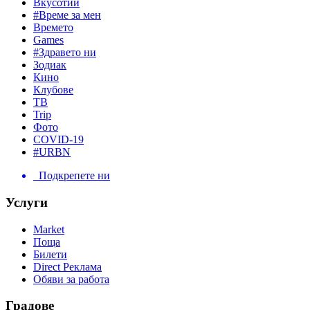
Вкусотии
#Време за мен
Времето
Games
#Здравето ни
Зодиак
Кино
Клубове
ТВ
Trip
Фото
COVID-19
#URBN
Подкрепете ни
Услуги
Market
Поща
Билети
Direct Реклама
Обяви за работа
Градове