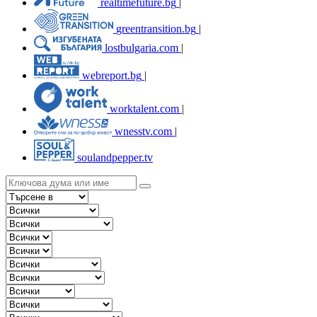
realtimefuture.bg
|
greentransition.bg
|
lostbulgaria.com
|
webreport.bg
|
worktalent.com
|
wnesstv.com
|
soulandpepper.tv