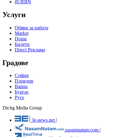
#URBN
Услуги
Обяви за работа
Market
Поща
Билети
Direct Реклама
Градове
София
Пловдив
Варна
Бургас
Русе
Dir.bg Media Group
3e-news.net
|
nasamnatam.com
|