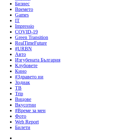
Бизнес
Времето
Games
IT
Impressio
COVID-19
Green Transition
RealTimeFuture
#URBN
Авто
Изгубената България
Клубовете
Кино
#Здравето ни
Зодиак
ТВ
Trip
Вицове
Вкусотии
#Време за мен
Фото
Web Report
Билети