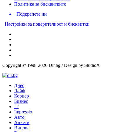
Политика за бисквитките
Подкрепете ни
Настройки за поверителност и бисквитки
Copyright © 1998-2026 Dir.bg / Design by StudioX
Днес
Лайф
Корнер
Бизнес
IT
Impressio
Авто
Анкети
Вицове