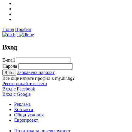
Поща
Профил
Вход
Е-mail
Парола
Забравена парола?
Все още нямате профил в my.dir.bg?
Регистрирайте се сега
Вход с Facebook
Вход с Google
Реклама
Контакти
Общи условия
Европроект
Политика за поверителност