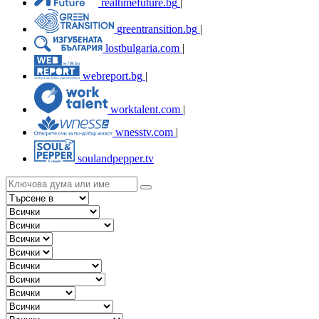
realtimefuture.bg
|
greentransition.bg
|
lostbulgaria.com
|
webreport.bg
|
worktalent.com
|
wnesstv.com
|
soulandpepper.tv