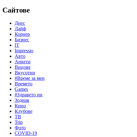
Сайтове
Днес
Лайф
Корнер
Бизнес
IT
Impressio
Авто
Анкети
Вицове
Вкусотии
#Време за мен
Времето
Games
#Здравето ни
Зодиак
Кино
Клубове
ТВ
Trip
Фото
COVID-19