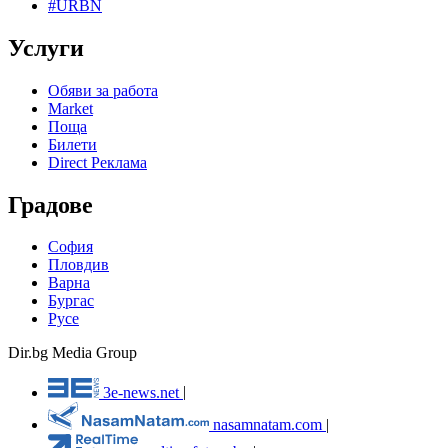
#URBN
Услуги
Обяви за работа
Market
Поща
Билети
Direct Реклама
Градове
София
Пловдив
Варна
Бургас
Русе
Dir.bg Media Group
3e-news.net
|
nasamnatam.com
|