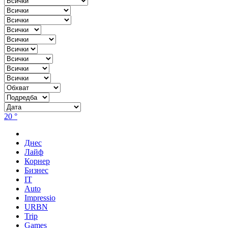
20 °
Днес
Лайф
Корнер
Бизнес
IT
Auto
Impressio
URBN
Trip
Games