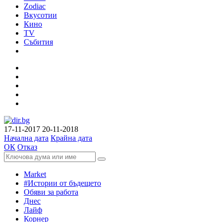
Zodiac
Вкусотии
Кино
TV
Събития
17-11-2017
20-11-2018
Начална дата
Крайна дата
ОК
Отказ
Market
#Истории от бъдещето
Обяви за работа
Днес
Лайф
Корнер