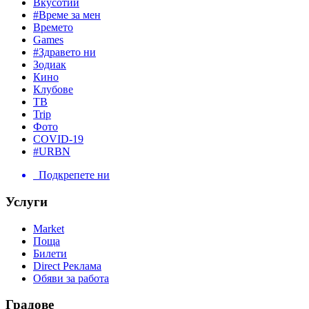
Вкусотии
#Време за мен
Времето
Games
#Здравето ни
Зодиак
Кино
Клубове
ТВ
Trip
Фото
COVID-19
#URBN
Подкрепете ни
Услуги
Market
Поща
Билети
Direct Реклама
Обяви за работа
Градове