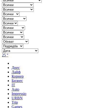
25 °
Днес
Лайф
Корнер
Бизнес
IT
Auto
Impressio
URBN
Trip
Games