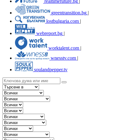
realtimefuture.bg
|
greentransition.bg
|
lostbulgaria.com
|
webreport.bg
|
worktalent.com
|
wnesstv.com
|
soulandpepper.tv