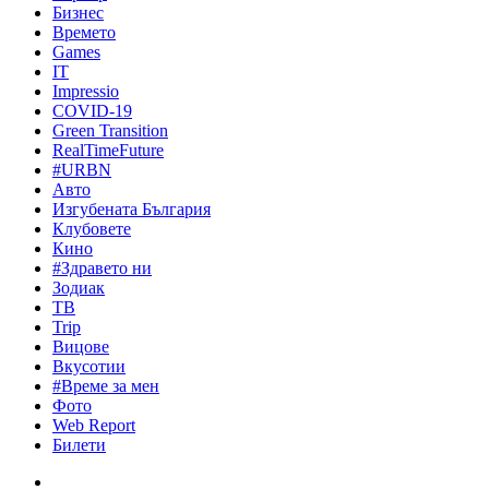
Бизнес
Времето
Games
IT
Impressio
COVID-19
Green Transition
RealTimeFuture
#URBN
Авто
Изгубената България
Клубовете
Кино
#Здравето ни
Зодиак
ТВ
Trip
Вицове
Вкусотии
#Време за мен
Фото
Web Report
Билети