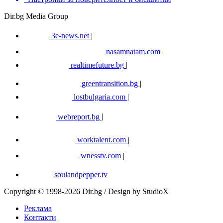
Dir.bg Media Group
3e-news.net
|
nasamnatam.com
|
realtimefuture.bg
|
greentransition.bg
|
lostbulgaria.com
|
webreport.bg
|
worktalent.com
|
wnesstv.com
|
soulandpepper.tv
Copyright © 1998-2026 Dir.bg / Design by StudioX
Реклама
Контакти