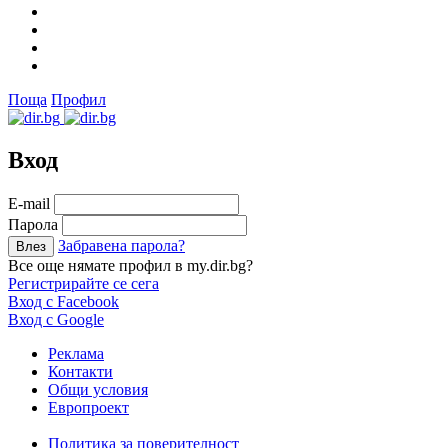
Поща
Профил
Вход
Е-mail
Парола
Забравена парола?
Все още нямате профил в my.dir.bg?
Регистрирайте се сега
Вход с Facebook
Вход с Google
Реклама
Контакти
Общи условия
Европроект
Политика за поверителност