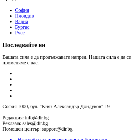
София
Пловдив
Варна
Бургас
Русе
Последвайте ни
Вашата сила е да продължавате напред. Нашата сила е да се
променяме с вас.
София 1000, бул. "Княз Александър Дондуков" 19
Редакция:
info@dir.bg
Реклама:
sales@dir.bg
Помощен център:
support@dir.bg
Настройки за поверителност и бисквитки