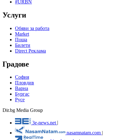
#URBN
Услуги
Обяви за работа
Market
Поща
Билети
Direct Реклама
Градове
София
Пловдив
Варна
Бургас
Русе
Dir.bg Media Group
3e-news.net
|
nasamnatam.com
|