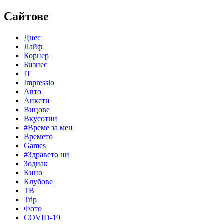
Сайтове
Днес
Лайф
Корнер
Бизнес
IT
Impressio
Авто
Анкети
Вицове
Вкусотии
#Време за мен
Времето
Games
#Здравето ни
Зодиак
Кино
Клубове
ТВ
Trip
Фото
COVID-19