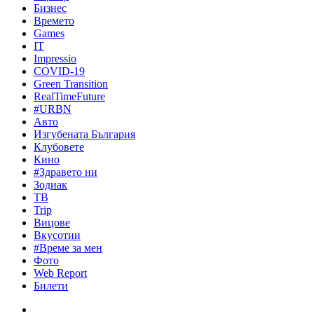
Бизнес
Времето
Games
IT
Impressio
COVID-19
Green Transition
RealTimeFuture
#URBN
Авто
Изгубената България
Клубовете
Кино
#Здравето ни
Зодиак
ТВ
Trip
Вицове
Вкусотии
#Време за мен
Фото
Web Report
Билети