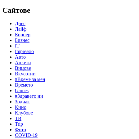
Сайтове
Днес
Лайф
Корнер
Бизнес
IT
Impressio
Авто
Анкети
Вицове
Вкусотии
#Време за мен
Времето
Games
#Здравето ни
Зодиак
Кино
Клубове
ТВ
Trip
Фото
COVID-19