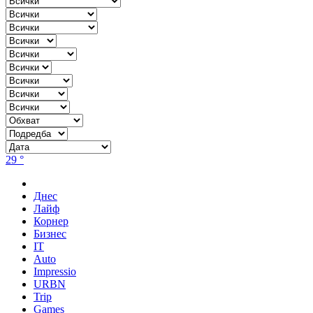
29 °
Днес
Лайф
Корнер
Бизнес
IT
Auto
Impressio
URBN
Trip
Games