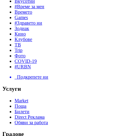
Вкусотии
#Време за мен
Времето
Games
#Здравето ни
Зодиак
Кино
Клубове
ТВ
Trip
Фото
COVID-19
#URBN
Подкрепете ни
Услуги
Market
Поща
Билети
Direct Реклама
Обяви за работа
Градове