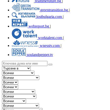
realtimefuture.bg
|
greentransition.bg
|
lostbulgaria.com
|
webreport.bg
|
worktalent.com
|
wnesstv.com
|
soulandpepper.tv