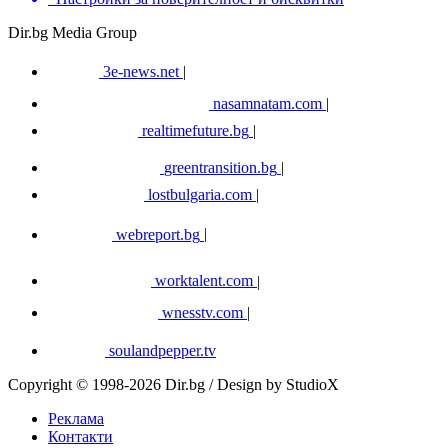
Dir.bg Media Group
3e-news.net
|
nasamnatam.com
|
realtimefuture.bg
|
greentransition.bg
|
lostbulgaria.com
|
webreport.bg
|
worktalent.com
|
wnesstv.com
|
soulandpepper.tv
Copyright © 1998-2026 Dir.bg / Design by StudioX
Реклама
Контакти