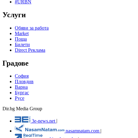
#URBN
Услуги
Обяви за работа
Market
Поща
Билети
Direct Реклама
Градове
София
Пловдив
Варна
Бургас
Русе
Dir.bg Media Group
3e-news.net
|
nasamnatam.com
|