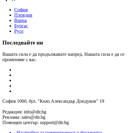
София
Пловдив
Варна
Бургас
Русе
Последвайте ни
Вашата сила е да продължавате напред. Нашата сила е да се
променяме с вас.
София 1000, бул. "Княз Александър Дондуков" 19
Редакция:
info@dir.bg
Реклама:
sales@dir.bg
Помощен център:
support@dir.bg
Настройки за поверителност и бисквитки