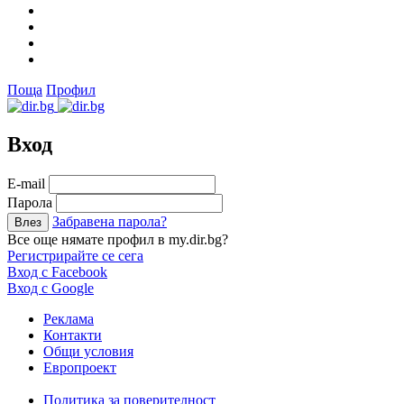
Поща
Профил
Вход
Е-mail
Парола
Забравена парола?
Все още нямате профил в my.dir.bg?
Регистрирайте се сега
Вход с Facebook
Вход с Google
Реклама
Контакти
Общи условия
Европроект
Политика за поверителност