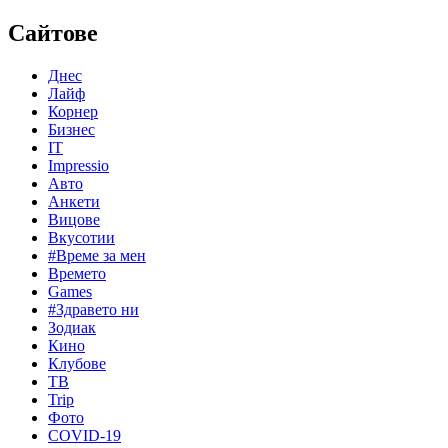
Сайтове
Днес
Лайф
Корнер
Бизнес
IT
Impressio
Авто
Анкети
Вицове
Вкусотии
#Време за мен
Времето
Games
#Здравето ни
Зодиак
Кино
Клубове
ТВ
Trip
Фото
COVID-19