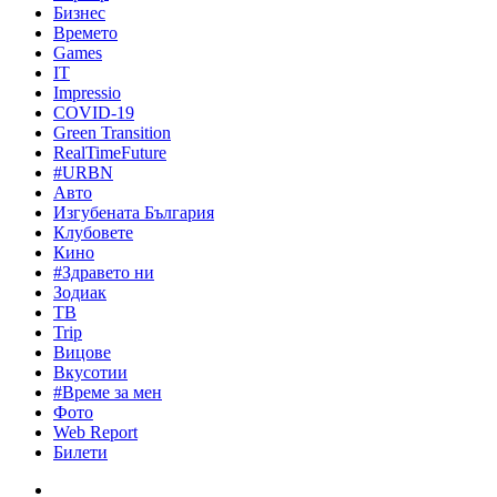
Бизнес
Времето
Games
IT
Impressio
COVID-19
Green Transition
RealTimeFuture
#URBN
Авто
Изгубената България
Клубовете
Кино
#Здравето ни
Зодиак
ТВ
Trip
Вицове
Вкусотии
#Време за мен
Фото
Web Report
Билети