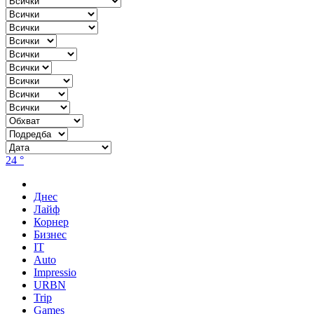
24 °
Днес
Лайф
Корнер
Бизнес
IT
Auto
Impressio
URBN
Trip
Games