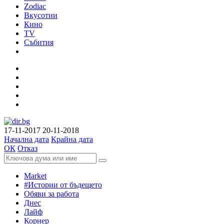
Zodiac
Вкусотии
Кино
TV
Събития
17-11-2017
20-11-2018
Начална дата
Крайна дата
ОК
Отказ
Market
#Истории от бъдещето
Обяви за работа
Днес
Лайф
Корнер