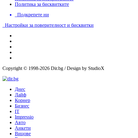
Политика за бисквитките
Подкрепете ни
Настройки за поверителност и бисквитки
Copyright © 1998-2026 Dir.bg / Design by StudioX
Днес
Лайф
Корнер
Бизнес
IT
Impressio
Авто
Анкети
Вицове