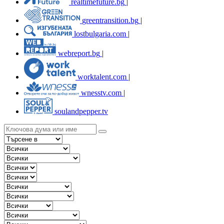
realtimefuture.bg
|
greentransition.bg
|
lostbulgaria.com
|
webreport.bg
|
worktalent.com
|
wnesstv.com
|
soulandpepper.tv