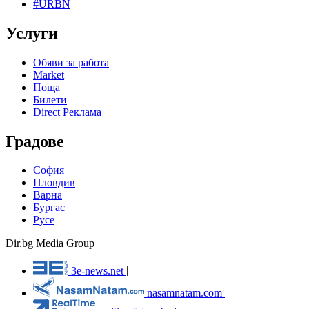
#URBN
Услуги
Обяви за работа
Market
Поща
Билети
Direct Реклама
Градове
София
Пловдив
Варна
Бургас
Русе
Dir.bg Media Group
3e-news.net
|
nasamnatam.com
|