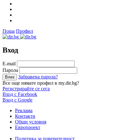
Поща
Профил
Вход
Е-mail
Парола
Забравена парола?
Все още нямате профил в my.dir.bg?
Регистрирайте се сега
Вход с Facebook
Вход с Google
Реклама
Контакти
Общи условия
Европроект
Политика за поверителност