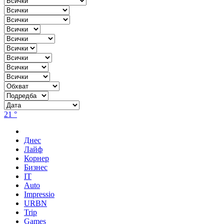
21 °
Днес
Лайф
Корнер
Бизнес
IT
Auto
Impressio
URBN
Trip
Games