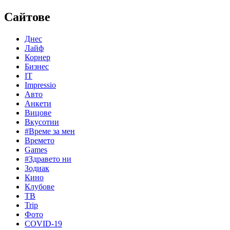
Сайтове
Днес
Лайф
Корнер
Бизнес
IT
Impressio
Авто
Анкети
Вицове
Вкусотии
#Време за мен
Времето
Games
#Здравето ни
Зодиак
Кино
Клубове
ТВ
Trip
Фото
COVID-19