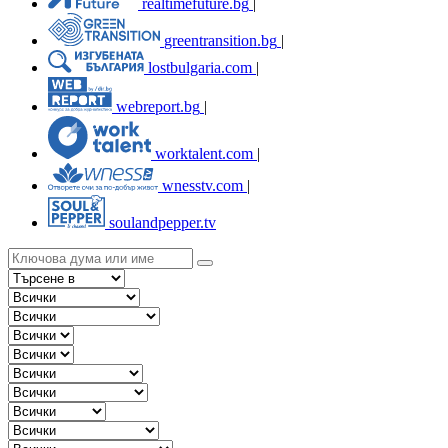
realtimefuture.bg
|
greentransition.bg
|
lostbulgaria.com
|
webreport.bg
|
worktalent.com
|
wnesstv.com
|
soulandpepper.tv