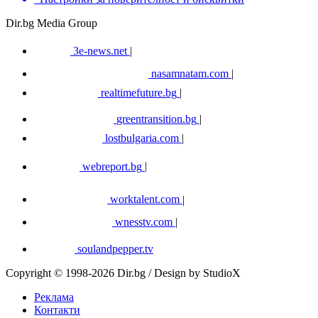
Dir.bg Media Group
3e-news.net
|
nasamnatam.com
|
realtimefuture.bg
|
greentransition.bg
|
lostbulgaria.com
|
webreport.bg
|
worktalent.com
|
wnesstv.com
|
soulandpepper.tv
Copyright © 1998-2026 Dir.bg / Design by StudioX
Реклама
Контакти