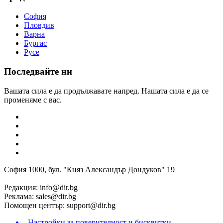
София
Пловдив
Варна
Бургас
Русе
Последвайте ни
Вашата сила е да продължавате напред. Нашата сила е да се
променяме с вас.
София 1000, бул. "Княз Александър Дондуков" 19
Редакция:
info@dir.bg
Реклама:
sales@dir.bg
Помощен център:
support@dir.bg
Настройки за поверителност и бисквитки