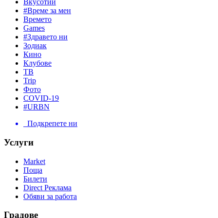
Вкусотии
#Време за мен
Времето
Games
#Здравето ни
Зодиак
Кино
Клубове
ТВ
Trip
Фото
COVID-19
#URBN
Подкрепете ни
Услуги
Market
Поща
Билети
Direct Реклама
Обяви за работа
Градове