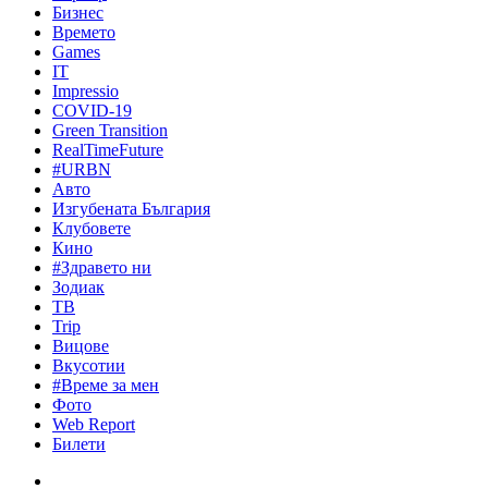
Бизнес
Времето
Games
IT
Impressio
COVID-19
Green Transition
RealTimeFuture
#URBN
Авто
Изгубената България
Клубовете
Кино
#Здравето ни
Зодиак
ТВ
Trip
Вицове
Вкусотии
#Време за мен
Фото
Web Report
Билети