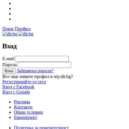
Поща
Профил
Вход
Е-mail
Парола
Забравена парола?
Все още нямате профил в my.dir.bg?
Регистрирайте се сега
Вход с Facebook
Вход с Google
Реклама
Контакти
Общи условия
Европроект
Политика за поверителност