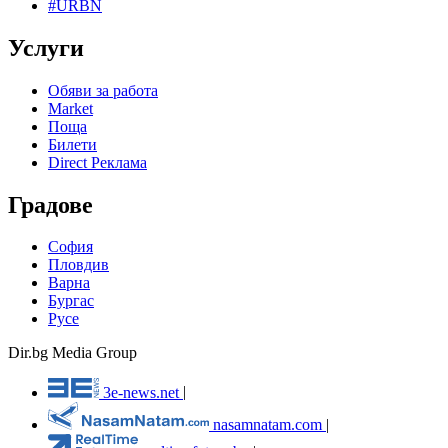
#URBN
Услуги
Обяви за работа
Market
Поща
Билети
Direct Реклама
Градове
София
Пловдив
Варна
Бургас
Русе
Dir.bg Media Group
3e-news.net
|
nasamnatam.com
|