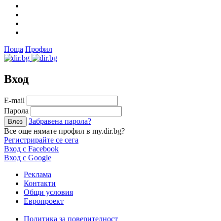
Поща
Профил
Вход
Е-mail
Парола
Забравена парола?
Все още нямате профил в my.dir.bg?
Регистрирайте се сега
Вход с Facebook
Вход с Google
Реклама
Контакти
Общи условия
Европроект
Политика за поверителност