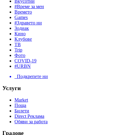
Вкусотии
#Време за мен
Времето
Games
#Здравето ни
Зодиак
Кино
Клубове
ТВ
Trip
Фото
COVID-19
#URBN
Подкрепете ни
Услуги
Market
Поща
Билети
Direct Реклама
Обяви за работа
Градове