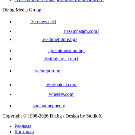
Dir.bg Media Group
3e-news.net
|
nasamnatam.com
|
realtimefuture.bg
|
greentransition.bg
|
lostbulgaria.com
|
webreport.bg
|
worktalent.com
|
wnesstv.com
|
soulandpepper.tv
Copyright © 1998-2026 Dir.bg / Design by StudioX
Реклама
Контакти