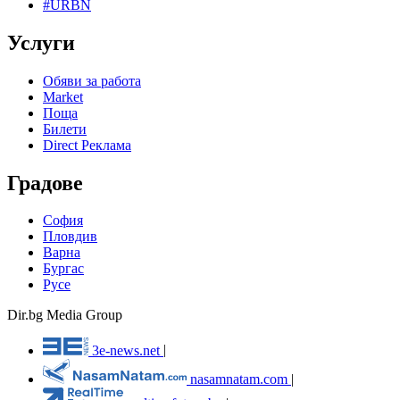
#URBN
Услуги
Обяви за работа
Market
Поща
Билети
Direct Реклама
Градове
София
Пловдив
Варна
Бургас
Русе
Dir.bg Media Group
3e-news.net
|
nasamnatam.com
|