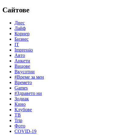
Сайтове
Днес
Лайф
Корнер
Бизнес
IT
Impressio
Авто
Анкети
Вицове
Вкусотии
#Време за мен
Времето
Games
#Здравето ни
Зодиак
Кино
Клубове
ТВ
Trip
Фото
COVID-19