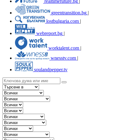
realtimefuture.bg
|
greentransition.bg
|
lostbulgaria.com
|
webreport.bg
|
worktalent.com
|
wnesstv.com
|
soulandpepper.tv