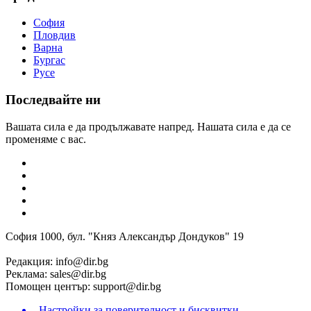
София
Пловдив
Варна
Бургас
Русе
Последвайте ни
Вашата сила е да продължавате напред. Нашата сила е да се
променяме с вас.
София 1000, бул. "Княз Александър Дондуков" 19
Редакция:
info@dir.bg
Реклама:
sales@dir.bg
Помощен център:
support@dir.bg
Настройки за поверителност и бисквитки