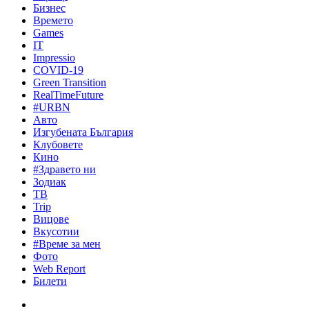
Бизнес
Времето
Games
IT
Impressio
COVID-19
Green Transition
RealTimeFuture
#URBN
Авто
Изгубената България
Клубовете
Кино
#Здравето ни
Зодиак
ТВ
Trip
Вицове
Вкусотии
#Време за мен
Фото
Web Report
Билети