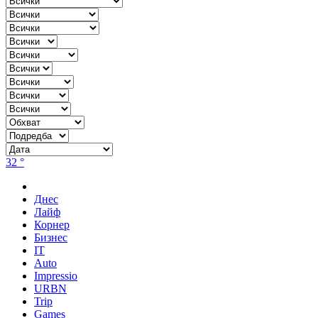
32 °
Днес
Лайф
Корнер
Бизнес
IT
Auto
Impressio
URBN
Trip
Games