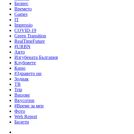
Бизнес
Времето
Games
IT
Impressio
COVID-19
Green Transition
RealTimeFuture
#URBN
Авто
Изгубената България
Клубовете
Кино
#Здравето ни
Зодиак
ТВ
Trip
Вицове
Вкусотии
#Време за мен
Фото
Web Report
Билети