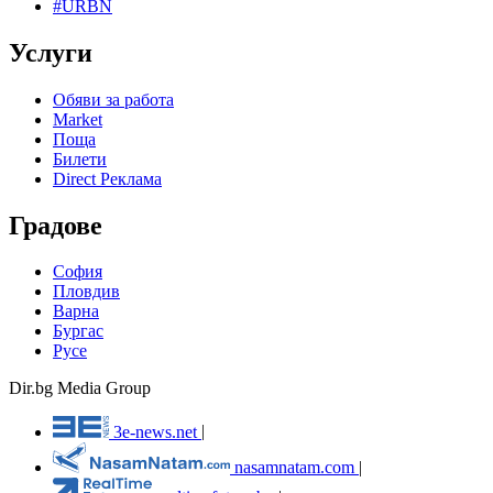
#URBN
Услуги
Обяви за работа
Market
Поща
Билети
Direct Реклама
Градове
София
Пловдив
Варна
Бургас
Русе
Dir.bg Media Group
3e-news.net
|
nasamnatam.com
|