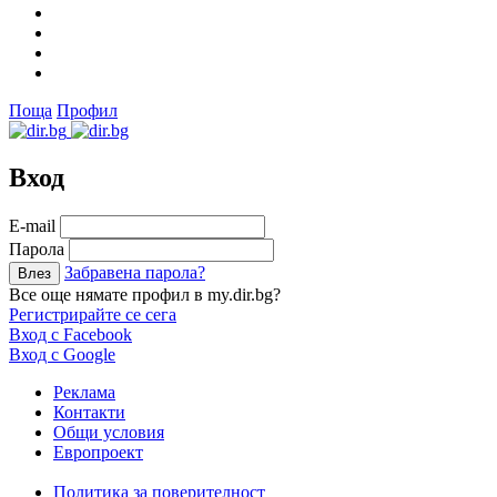
Поща
Профил
Вход
Е-mail
Парола
Забравена парола?
Все още нямате профил в my.dir.bg?
Регистрирайте се сега
Вход с Facebook
Вход с Google
Реклама
Контакти
Общи условия
Европроект
Политика за поверителност