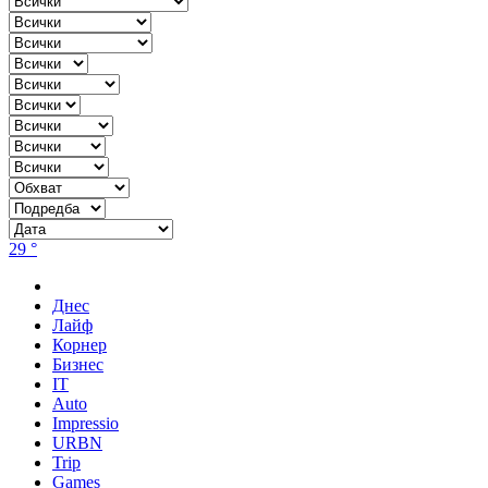
29 °
Днес
Лайф
Корнер
Бизнес
IT
Auto
Impressio
URBN
Trip
Games