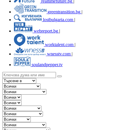
realtimefuture.bg
|
greentransition.bg
|
lostbulgaria.com
|
webreport.bg
|
worktalent.com
|
wnesstv.com
|
soulandpepper.tv