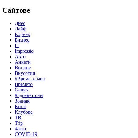
Сайтове
Днес
Лайф
Корнер
Бизнес
IT
Impressio
Авто
Анкети
Вицове
Вкусотии
#Време за мен
Времето
Games
#Здравето ни
Зодиак
Кино
Клубове
ТВ
Trip
Фото
COVID-19