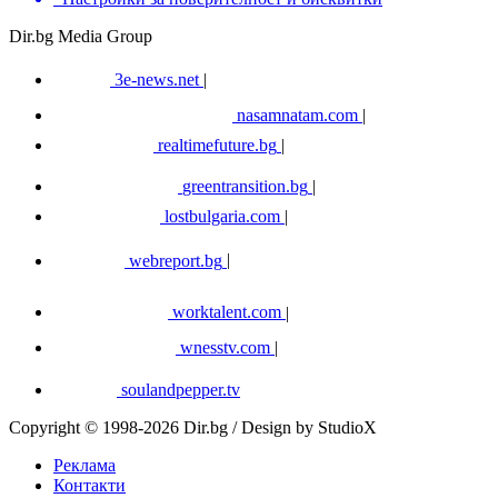
Dir.bg Media Group
3e-news.net
|
nasamnatam.com
|
realtimefuture.bg
|
greentransition.bg
|
lostbulgaria.com
|
webreport.bg
|
worktalent.com
|
wnesstv.com
|
soulandpepper.tv
Copyright © 1998-2026 Dir.bg / Design by StudioX
Реклама
Контакти