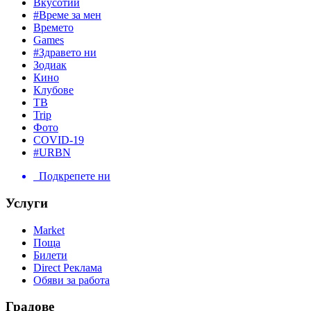
Вкусотии
#Време за мен
Времето
Games
#Здравето ни
Зодиак
Кино
Клубове
ТВ
Trip
Фото
COVID-19
#URBN
Подкрепете ни
Услуги
Market
Поща
Билети
Direct Реклама
Обяви за работа
Градове