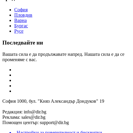
София
Пловдив
Варна
Бургас
Русе
Последвайте ни
Вашата сила е да продължавате напред. Нашата сила е да се
променяме с вас.
София 1000, бул. "Княз Александър Дондуков" 19
Редакция:
info@dir.bg
Реклама:
sales@dir.bg
Помощен център:
support@dir.bg
Настройки за поверителност и бисквитки