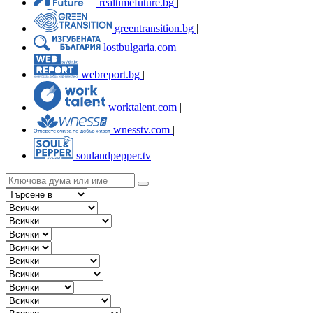
realtimefuture.bg
|
greentransition.bg
|
lostbulgaria.com
|
webreport.bg
|
worktalent.com
|
wnesstv.com
|
soulandpepper.tv