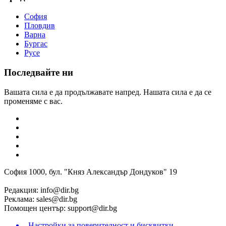
София
Пловдив
Варна
Бургас
Русе
Последвайте ни
Вашата сила е да продължавате напред. Нашата сила е да се
променяме с вас.
София 1000, бул. "Княз Александър Дондуков" 19
Редакция:
info@dir.bg
Реклама:
sales@dir.bg
Помощен център:
support@dir.bg
Настройки за поверителност и бисквитки