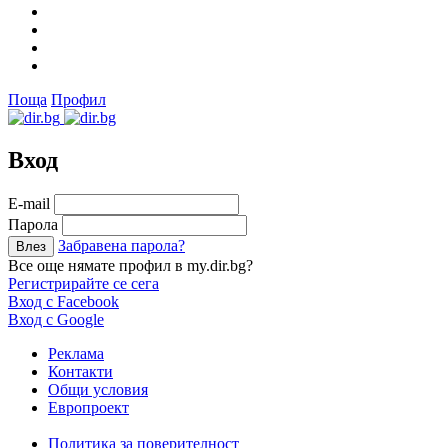
Поща
Профил
Вход
Е-mail
Парола
Забравена парола?
Все още нямате профил в my.dir.bg?
Регистрирайте се сега
Вход с Facebook
Вход с Google
Реклама
Контакти
Общи условия
Европроект
Политика за поверителност