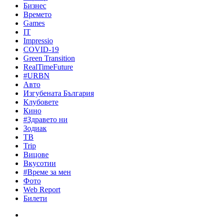
Бизнес
Времето
Games
IT
Impressio
COVID-19
Green Transition
RealTimeFuture
#URBN
Авто
Изгубената България
Клубовете
Кино
#Здравето ни
Зодиак
ТВ
Trip
Вицове
Вкусотии
#Време за мен
Фото
Web Report
Билети