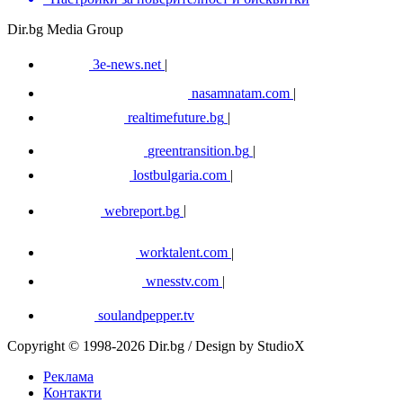
Dir.bg Media Group
3e-news.net
|
nasamnatam.com
|
realtimefuture.bg
|
greentransition.bg
|
lostbulgaria.com
|
webreport.bg
|
worktalent.com
|
wnesstv.com
|
soulandpepper.tv
Copyright © 1998-2026 Dir.bg / Design by StudioX
Реклама
Контакти