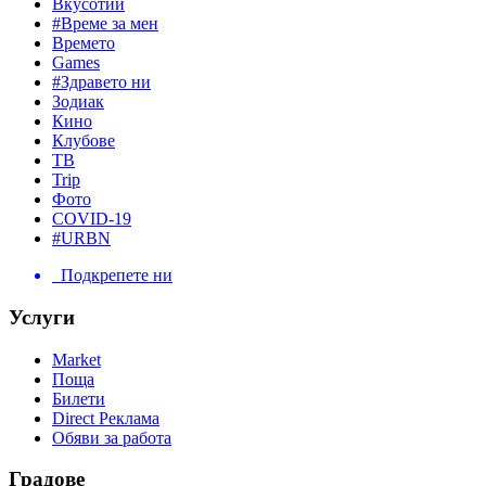
Вкусотии
#Време за мен
Времето
Games
#Здравето ни
Зодиак
Кино
Клубове
ТВ
Trip
Фото
COVID-19
#URBN
Подкрепете ни
Услуги
Market
Поща
Билети
Direct Реклама
Обяви за работа
Градове