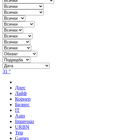
31 °
Днес
Лайф
Корнер
Бизнес
IT
Auto
Impressio
URBN
Trip
Games