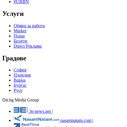
#URBN
Услуги
Обяви за работа
Market
Поща
Билети
Direct Реклама
Градове
София
Пловдив
Варна
Бургас
Русе
Dir.bg Media Group
3e-news.net
|
nasamnatam.com
|