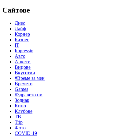
Сайтове
Днес
Лайф
Корнер
Бизнес
IT
Impressio
Авто
Анкети
Вицове
Вкусотии
#Време за мен
Времето
Games
#Здравето ни
Зодиак
Кино
Клубове
ТВ
Trip
Фото
COVID-19