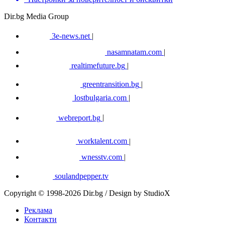
Dir.bg Media Group
3e-news.net
|
nasamnatam.com
|
realtimefuture.bg
|
greentransition.bg
|
lostbulgaria.com
|
webreport.bg
|
worktalent.com
|
wnesstv.com
|
soulandpepper.tv
Copyright © 1998-2026 Dir.bg / Design by StudioX
Реклама
Контакти