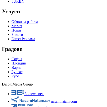
#URBN
Услуги
Обяви за работа
Market
Поща
Билети
Direct Реклама
Градове
София
Пловдив
Варна
Бургас
Русе
Dir.bg Media Group
3e-news.net
|
nasamnatam.com
|