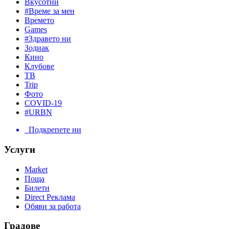
Вкусотии
#Време за мен
Времето
Games
#Здравето ни
Зодиак
Кино
Клубове
ТВ
Trip
Фото
COVID-19
#URBN
Подкрепете ни
Услуги
Market
Поща
Билети
Direct Реклама
Обяви за работа
Градове