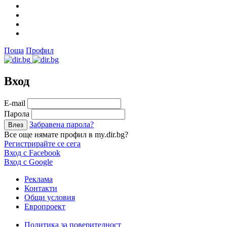
Поща
Профил
Вход
Е-mail
Парола
Забравена парола?
Все още нямате профил в my.dir.bg?
Регистрирайте се сега
Вход с Facebook
Вход с Google
Реклама
Контакти
Общи условия
Европроект
Политика за поверителност