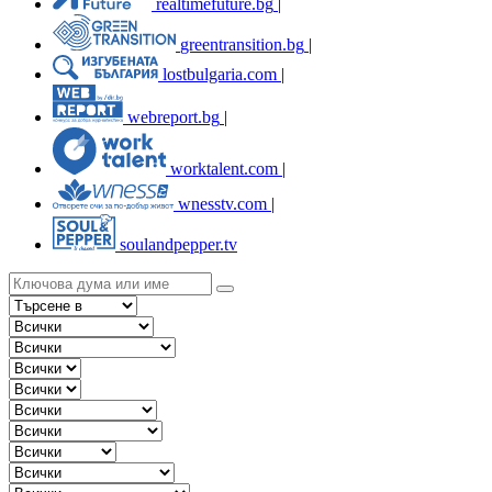
realtimefuture.bg
|
greentransition.bg
|
lostbulgaria.com
|
webreport.bg
|
worktalent.com
|
wnesstv.com
|
soulandpepper.tv