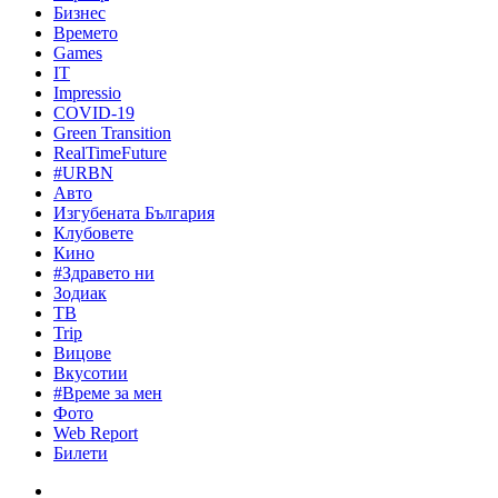
Бизнес
Времето
Games
IT
Impressio
COVID-19
Green Transition
RealTimeFuture
#URBN
Авто
Изгубената България
Клубовете
Кино
#Здравето ни
Зодиак
ТВ
Trip
Вицове
Вкусотии
#Време за мен
Фото
Web Report
Билети