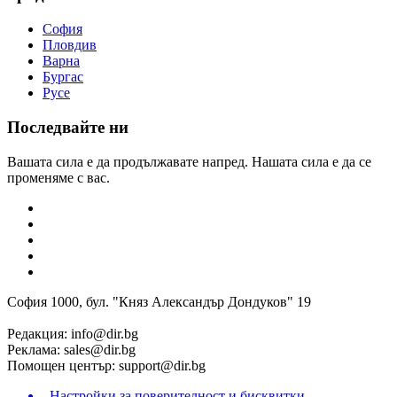
София
Пловдив
Варна
Бургас
Русе
Последвайте ни
Вашата сила е да продължавате напред. Нашата сила е да се
променяме с вас.
София 1000, бул. "Княз Александър Дондуков" 19
Редакция:
info@dir.bg
Реклама:
sales@dir.bg
Помощен център:
support@dir.bg
Настройки за поверителност и бисквитки