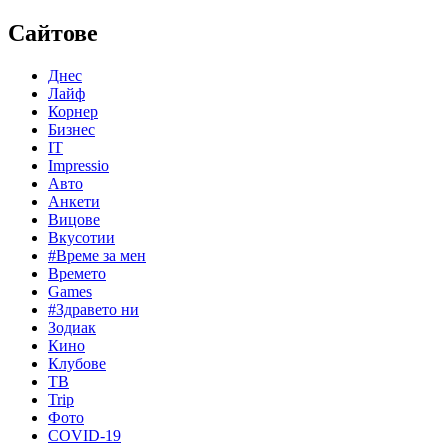
Сайтове
Днес
Лайф
Корнер
Бизнес
IT
Impressio
Авто
Анкети
Вицове
Вкусотии
#Време за мен
Времето
Games
#Здравето ни
Зодиак
Кино
Клубове
ТВ
Trip
Фото
COVID-19