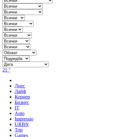
21 °
Днес
Лайф
Корнер
Бизнес
IT
Auto
Impressio
URBN
Trip
Games