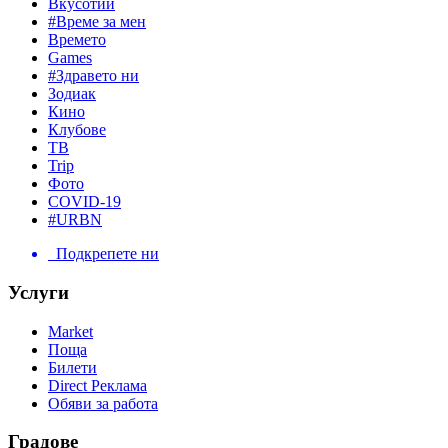
Вкусотии
#Време за мен
Времето
Games
#Здравето ни
Зодиак
Кино
Клубове
ТВ
Trip
Фото
COVID-19
#URBN
Подкрепете ни
Услуги
Market
Поща
Билети
Direct Реклама
Обяви за работа
Градове