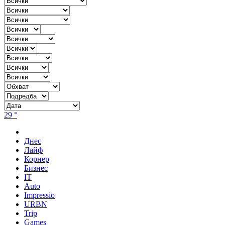
29 °
Днес
Лайф
Корнер
Бизнес
IT
Auto
Impressio
URBN
Trip
Games