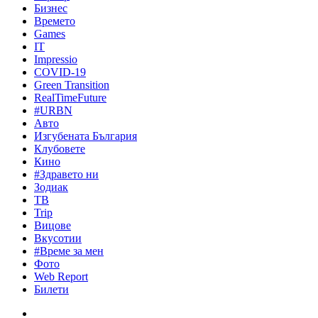
Бизнес
Времето
Games
IT
Impressio
COVID-19
Green Transition
RealTimeFuture
#URBN
Авто
Изгубената България
Клубовете
Кино
#Здравето ни
Зодиак
ТВ
Trip
Вицове
Вкусотии
#Време за мен
Фото
Web Report
Билети