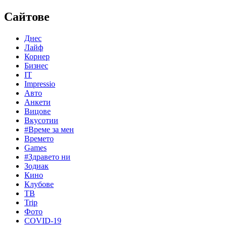
Сайтове
Днес
Лайф
Корнер
Бизнес
IT
Impressio
Авто
Анкети
Вицове
Вкусотии
#Време за мен
Времето
Games
#Здравето ни
Зодиак
Кино
Клубове
ТВ
Trip
Фото
COVID-19