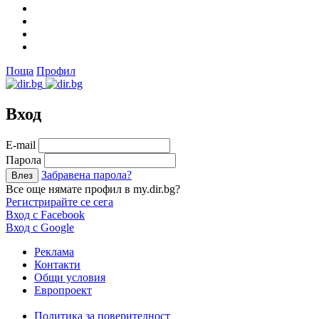
Поща
Профил
Вход
Е-mail
Парола
Забравена парола?
Все още нямате профил в my.dir.bg?
Регистрирайте се сега
Вход с Facebook
Вход с Google
Реклама
Контакти
Общи условия
Европроект
Политика за поверителност