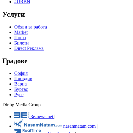
#URBN
Услуги
Обяви за работа
Market
Поща
Билети
Direct Реклама
Градове
София
Пловдив
Варна
Бургас
Русе
Dir.bg Media Group
3e-news.net
|
nasamnatam.com
|