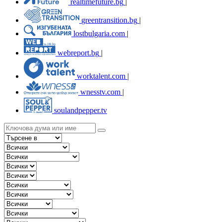
realtimefuture.bg
|
greentransition.bg
|
lostbulgaria.com
|
webreport.bg
|
worktalent.com
|
wnesstv.com
|
soulandpepper.tv