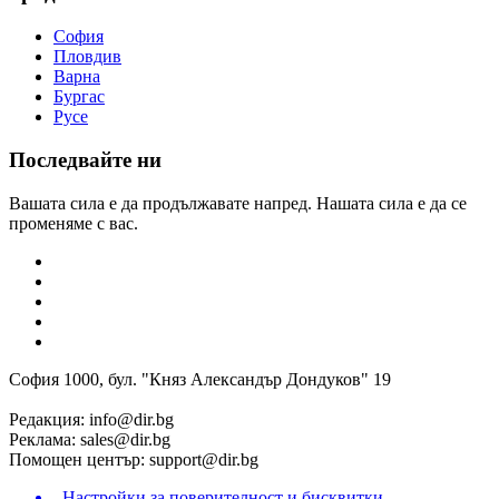
София
Пловдив
Варна
Бургас
Русе
Последвайте ни
Вашата сила е да продължавате напред. Нашата сила е да се
променяме с вас.
София 1000, бул. "Княз Александър Дондуков" 19
Редакция:
info@dir.bg
Реклама:
sales@dir.bg
Помощен център:
support@dir.bg
Настройки за поверителност и бисквитки