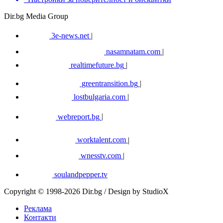
Dir.bg Media Group
3e-news.net
|
nasamnatam.com
|
realtimefuture.bg
|
greentransition.bg
|
lostbulgaria.com
|
webreport.bg
|
worktalent.com
|
wnesstv.com
|
soulandpepper.tv
Copyright © 1998-2026 Dir.bg / Design by StudioX
Реклама
Контакти