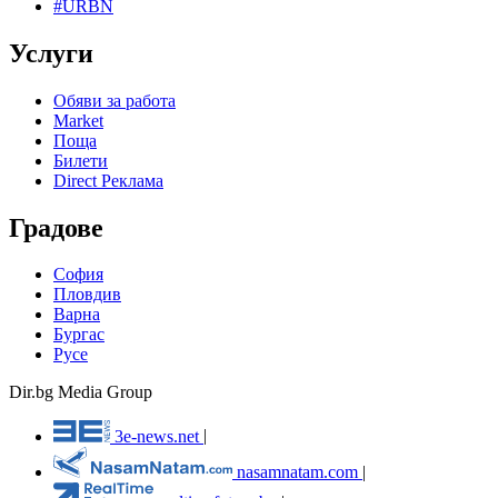
#URBN
Услуги
Обяви за работа
Market
Поща
Билети
Direct Реклама
Градове
София
Пловдив
Варна
Бургас
Русе
Dir.bg Media Group
3e-news.net
|
nasamnatam.com
|