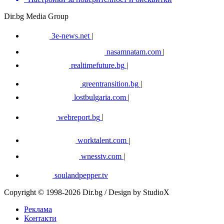
Dir.bg Media Group
3e-news.net
|
nasamnatam.com
|
realtimefuture.bg
|
greentransition.bg
|
lostbulgaria.com
|
webreport.bg
|
worktalent.com
|
wnesstv.com
|
soulandpepper.tv
Copyright © 1998-2026 Dir.bg / Design by StudioX
Реклама
Контакти