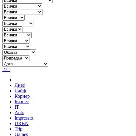
27 °
Днес
Лайф
Корнер
Бизнес
IT
Auto
Impressio
URBN
Trip
Games