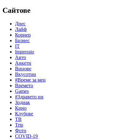
Сайтове
Днес
Лайф
Корнер
Бизнес
IT
Impressio
Авто
Анкети
Вицове
Вкусотии
#Време за мен
Времето
Games
#Здравето ни
Зодиак
Кино
Клубове
ТВ
Trip
Фото
COVID-19