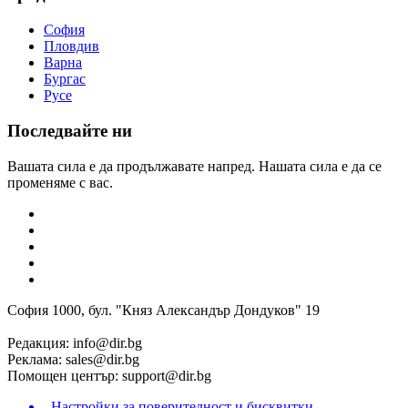
София
Пловдив
Варна
Бургас
Русе
Последвайте ни
Вашата сила е да продължавате напред. Нашата сила е да се
променяме с вас.
София 1000, бул. "Княз Александър Дондуков" 19
Редакция:
info@dir.bg
Реклама:
sales@dir.bg
Помощен център:
support@dir.bg
Настройки за поверителност и бисквитки