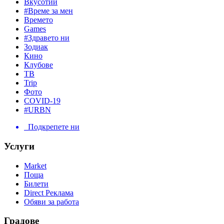
Вкусотии
#Време за мен
Времето
Games
#Здравето ни
Зодиак
Кино
Клубове
ТВ
Trip
Фото
COVID-19
#URBN
Подкрепете ни
Услуги
Market
Поща
Билети
Direct Реклама
Обяви за работа
Градове