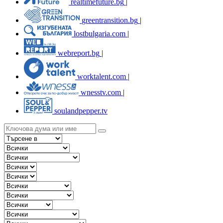
realtimefuture.bg
|
greentransition.bg
|
lostbulgaria.com
|
webreport.bg
|
worktalent.com
|
wnesstv.com
|
soulandpepper.tv