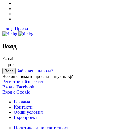
Поща
Профил
Вход
Е-mail
Парола
Забравена парола?
Все още нямате профил в my.dir.bg?
Регистрирайте се сега
Вход с Facebook
Вход с Google
Реклама
Контакти
Общи условия
Европроект
Политика за поверителност