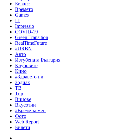
Бизнес
Времето
Games
IT
Impressio
COVID-19
Green Transition
RealTimeFuture
#URBN
Авто
Изгубената България
Клубовете
Кино
#Здравето ни
Зодиак
ТВ
Trip
Вицове
Вкусотии
#Време за мен
Фото
Web Report
Билети