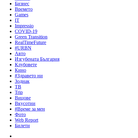
Бизнес
Времето
Games
IT
Impressio
COVID-19
Green Transition
RealTimeFuture
#URBN
Авто
Изгубената България
Клубовете
Кино
#Здравето ни
Зодиак
ТВ
Trip
Вицове
Вкусотии
#Време за мен
Фото
Web Report
Билети