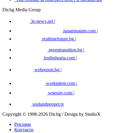
Dir.bg Media Group
3e-news.net
|
nasamnatam.com
|
realtimefuture.bg
|
greentransition.bg
|
lostbulgaria.com
|
webreport.bg
|
worktalent.com
|
wnesstv.com
|
soulandpepper.tv
Copyright © 1998-2026 Dir.bg / Design by StudioX
Реклама
Контакти