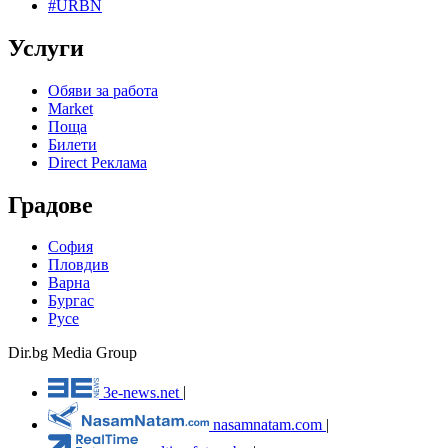
#URBN
Услуги
Обяви за работа
Market
Поща
Билети
Direct Реклама
Градове
София
Пловдив
Варна
Бургас
Русе
Dir.bg Media Group
3e-news.net
|
nasamnatam.com
|