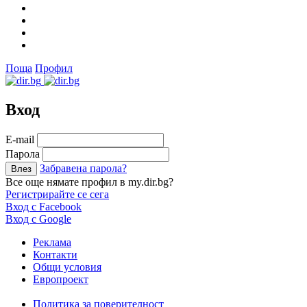
Поща
Профил
Вход
Е-mail
Парола
Забравена парола?
Все още нямате профил в my.dir.bg?
Регистрирайте се сега
Вход с Facebook
Вход с Google
Реклама
Контакти
Общи условия
Европроект
Политика за поверителност