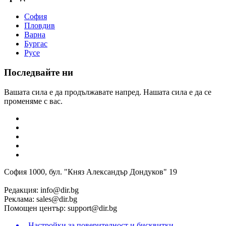
София
Пловдив
Варна
Бургас
Русе
Последвайте ни
Вашата сила е да продължавате напред. Нашата сила е да се
променяме с вас.
София 1000, бул. "Княз Александър Дондуков" 19
Редакция:
info@dir.bg
Реклама:
sales@dir.bg
Помощен център:
support@dir.bg
Настройки за поверителност и бисквитки