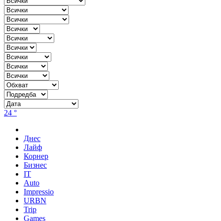
24 °
Днес
Лайф
Корнер
Бизнес
IT
Auto
Impressio
URBN
Trip
Games