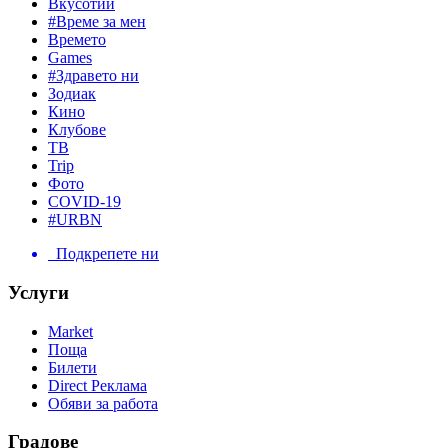
Вкусотии
#Време за мен
Времето
Games
#Здравето ни
Зодиак
Кино
Клубове
ТВ
Trip
Фото
COVID-19
#URBN
Подкрепете ни
Услуги
Market
Поща
Билети
Direct Реклама
Обяви за работа
Градове