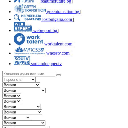
realtimefuture.bg
|
greentransition.bg
|
lostbulgaria.com
|
webreport.bg
|
worktalent.com
|
wnesstv.com
|
soulandpepper.tv