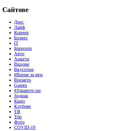
Сайтове
Днес
Лайф
Корнер
Бизнес
IT
Impressio
Авто
Анкети
Вицове
Вкусотии
#Време за мен
Времето
Games
#Здравето ни
Зодиак
Кино
Клубове
ТВ
Trip
Фото
COVID-19