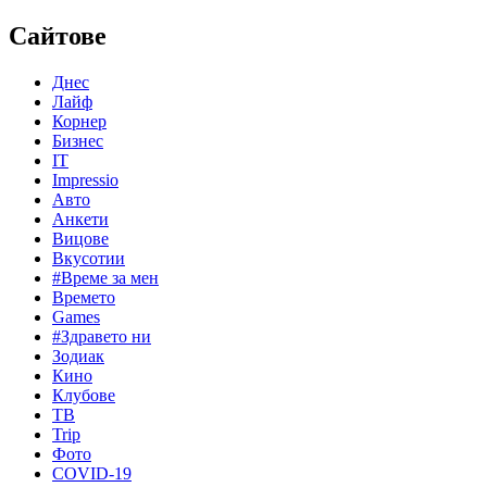
Сайтове
Днес
Лайф
Корнер
Бизнес
IT
Impressio
Авто
Анкети
Вицове
Вкусотии
#Време за мен
Времето
Games
#Здравето ни
Зодиак
Кино
Клубове
ТВ
Trip
Фото
COVID-19