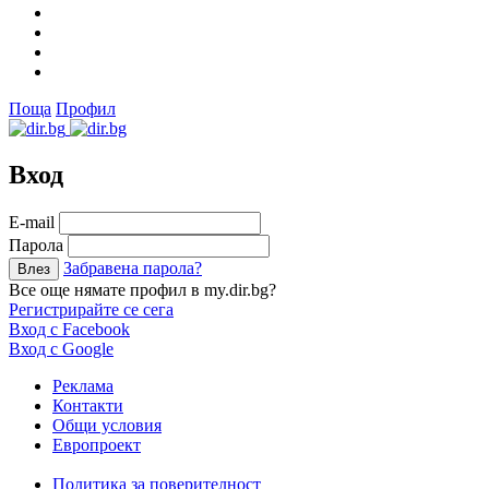
Поща
Профил
Вход
Е-mail
Парола
Забравена парола?
Все още нямате профил в my.dir.bg?
Регистрирайте се сега
Вход с Facebook
Вход с Google
Реклама
Контакти
Общи условия
Европроект
Политика за поверителност