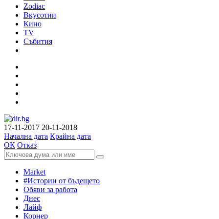
Zodiac
Вкусотии
Кино
TV
Събития
17-11-2017
20-11-2018
Начална дата
Крайна дата
ОК
Отказ
Market
#Истории от бъдещето
Обяви за работа
Днес
Лайф
Корнер