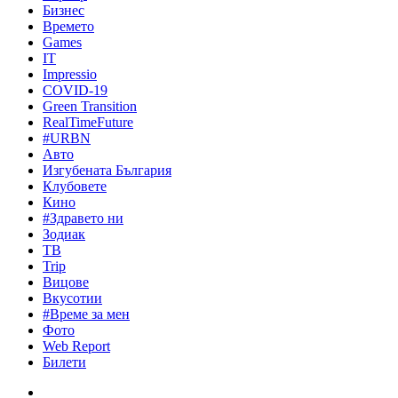
Бизнес
Времето
Games
IT
Impressio
COVID-19
Green Transition
RealTimeFuture
#URBN
Авто
Изгубената България
Клубовете
Кино
#Здравето ни
Зодиак
ТВ
Trip
Вицове
Вкусотии
#Време за мен
Фото
Web Report
Билети