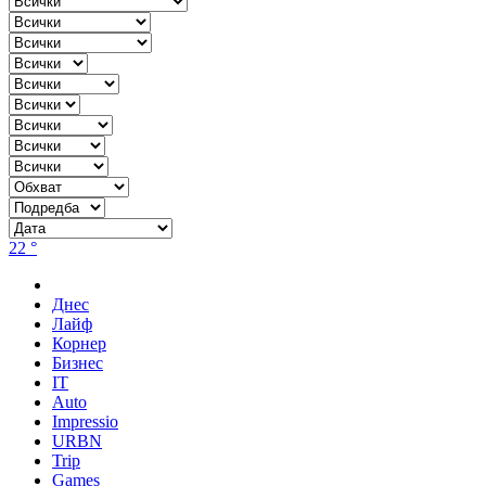
22 °
Днес
Лайф
Корнер
Бизнес
IT
Auto
Impressio
URBN
Trip
Games