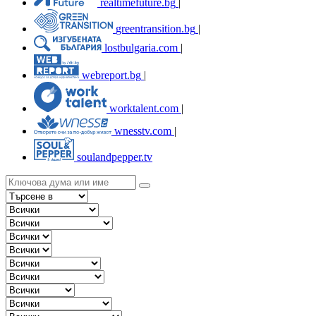
realtimefuture.bg
|
greentransition.bg
|
lostbulgaria.com
|
webreport.bg
|
worktalent.com
|
wnesstv.com
|
soulandpepper.tv