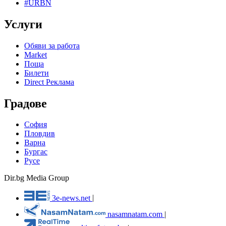
#URBN
Услуги
Обяви за работа
Market
Поща
Билети
Direct Реклама
Градове
София
Пловдив
Варна
Бургас
Русе
Dir.bg Media Group
3e-news.net
|
nasamnatam.com
|