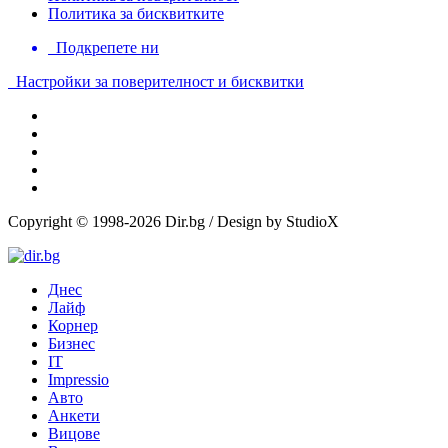
Политика за бисквитките
Подкрепете ни
Настройки за поверителност и бисквитки
Copyright © 1998-2026 Dir.bg / Design by StudioX
Днес
Лайф
Корнер
Бизнес
IT
Impressio
Авто
Анкети
Вицове