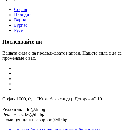
София
Пловдив
Варна
Бургас
Русе
Последвайте ни
Вашата сила е да продължавате напред. Нашата сила е да се
променяме с вас.
София 1000, бул. "Княз Александър Дондуков" 19
Редакция:
info@dir.bg
Реклама:
sales@dir.bg
Помощен център:
support@dir.bg
Настройки за поверителност и бисквитки