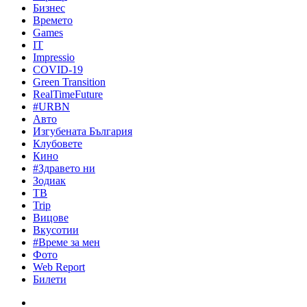
Бизнес
Времето
Games
IT
Impressio
COVID-19
Green Transition
RealTimeFuture
#URBN
Авто
Изгубената България
Клубовете
Кино
#Здравето ни
Зодиак
ТВ
Trip
Вицове
Вкусотии
#Време за мен
Фото
Web Report
Билети