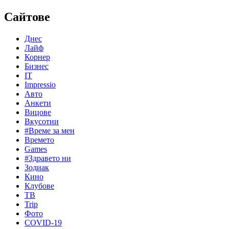
Сайтове
Днес
Лайф
Корнер
Бизнес
IT
Impressio
Авто
Анкети
Вицове
Вкусотии
#Време за мен
Времето
Games
#Здравето ни
Зодиак
Кино
Клубове
ТВ
Trip
Фото
COVID-19