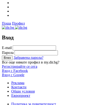
Поща
Профил
Вход
Е-mail
Парола
Забравена парола?
Все още нямате профил в my.dir.bg?
Регистрирайте се сега
Вход с Facebook
Вход с Google
Реклама
Контакти
Общи условия
Европроект
Политика за поверителност