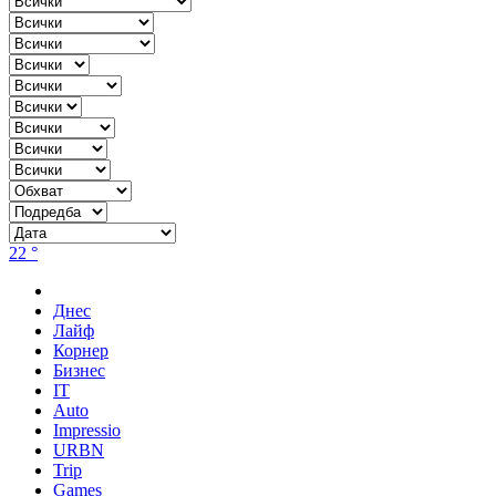
22 °
Днес
Лайф
Корнер
Бизнес
IT
Auto
Impressio
URBN
Trip
Games