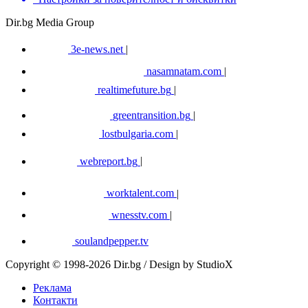
Dir.bg Media Group
3e-news.net
|
nasamnatam.com
|
realtimefuture.bg
|
greentransition.bg
|
lostbulgaria.com
|
webreport.bg
|
worktalent.com
|
wnesstv.com
|
soulandpepper.tv
Copyright © 1998-2026 Dir.bg / Design by StudioX
Реклама
Контакти