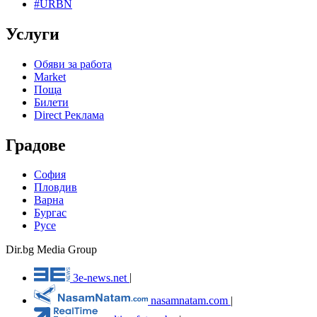
#URBN
Услуги
Обяви за работа
Market
Поща
Билети
Direct Реклама
Градове
София
Пловдив
Варна
Бургас
Русе
Dir.bg Media Group
3e-news.net
|
nasamnatam.com
|