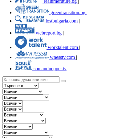
realtimefuture.bg
|
greentransition.bg
|
lostbulgaria.com
|
webreport.bg
|
worktalent.com
|
wnesstv.com
|
soulandpepper.tv