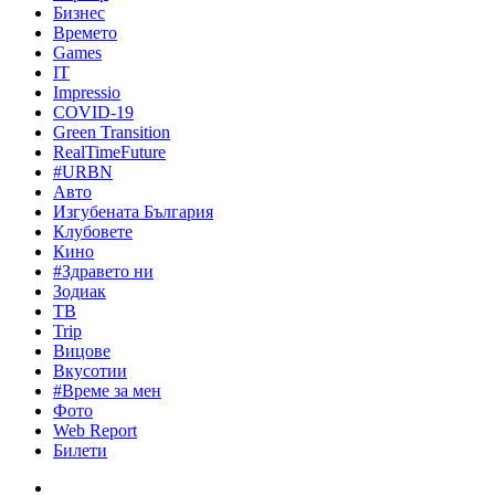
Бизнес
Времето
Games
IT
Impressio
COVID-19
Green Transition
RealTimeFuture
#URBN
Авто
Изгубената България
Клубовете
Кино
#Здравето ни
Зодиак
ТВ
Trip
Вицове
Вкусотии
#Време за мен
Фото
Web Report
Билети