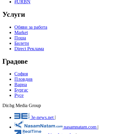
#URBN
Услуги
Обяви за работа
Market
Поща
Билети
Direct Реклама
Градове
София
Пловдив
Варна
Бургас
Русе
Dir.bg Media Group
3e-news.net
|
nasamnatam.com
|