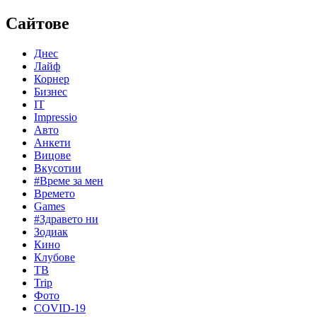
Сайтове
Днес
Лайф
Корнер
Бизнес
IT
Impressio
Авто
Анкети
Вицове
Вкусотии
#Време за мен
Времето
Games
#Здравето ни
Зодиак
Кино
Клубове
ТВ
Trip
Фото
COVID-19