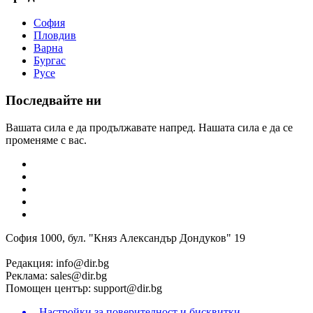
София
Пловдив
Варна
Бургас
Русе
Последвайте ни
Вашата сила е да продължавате напред. Нашата сила е да се
променяме с вас.
София 1000, бул. "Княз Александър Дондуков" 19
Редакция:
info@dir.bg
Реклама:
sales@dir.bg
Помощен център:
support@dir.bg
Настройки за поверителност и бисквитки