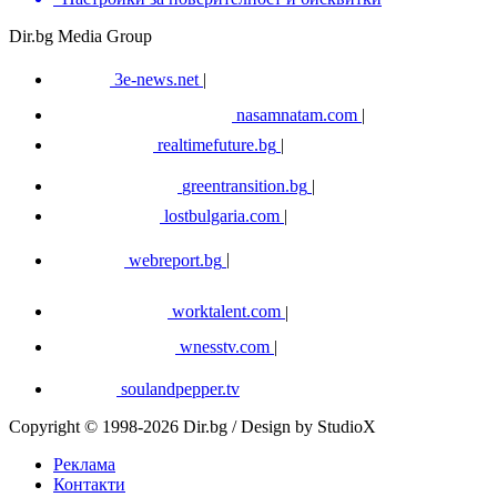
Dir.bg Media Group
3e-news.net
|
nasamnatam.com
|
realtimefuture.bg
|
greentransition.bg
|
lostbulgaria.com
|
webreport.bg
|
worktalent.com
|
wnesstv.com
|
soulandpepper.tv
Copyright © 1998-2026 Dir.bg / Design by StudioX
Реклама
Контакти