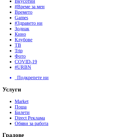
Вкусотии
#Време за мен
Времето
Games
#Здравето ни
Зодиак
Кино
Клубове
ТВ
Trip
Фото
COVID-19
#URBN
Подкрепете ни
Услуги
Market
Поща
Билети
Direct Реклама
Обяви за работа
Градове