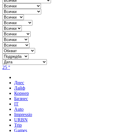
25 °
Днес
Лайф
Корнер
Бизнес
IT
Auto
Impressio
URBN
Trip
Games