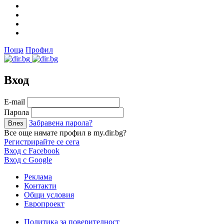
Поща
Профил
Вход
Е-mail
Парола
Забравена парола?
Все още нямате профил в my.dir.bg?
Регистрирайте се сега
Вход с Facebook
Вход с Google
Реклама
Контакти
Общи условия
Европроект
Политика за поверителност