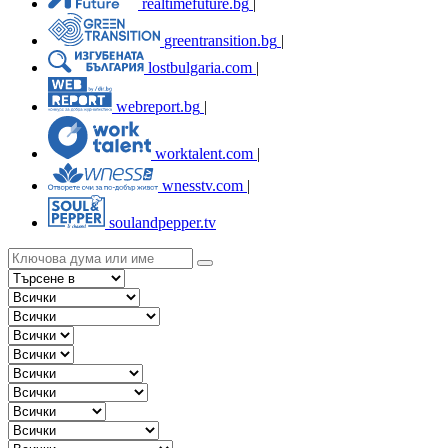
realtimefuture.bg
|
greentransition.bg
|
lostbulgaria.com
|
webreport.bg
|
worktalent.com
|
wnesstv.com
|
soulandpepper.tv