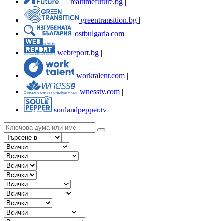
realtimefuture.bg
|
greentransition.bg
|
lostbulgaria.com
|
webreport.bg
|
worktalent.com
|
wnesstv.com
|
soulandpepper.tv