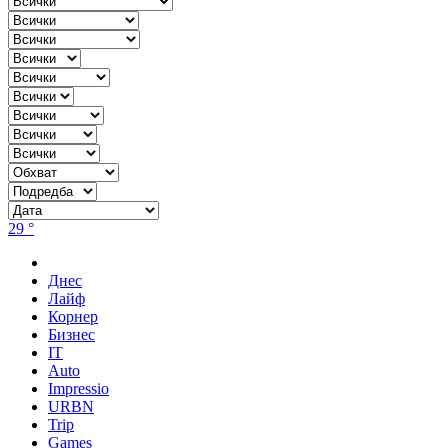
29 °
Днес
Лайф
Корнер
Бизнес
IT
Auto
Impressio
URBN
Trip
Games