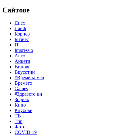
Сайтове
Днес
Лайф
Корнер
Бизнес
IT
Impressio
Авто
Анкети
Вицове
Вкусотии
#Време за мен
Времето
Games
#Здравето ни
Зодиак
Кино
Клубове
ТВ
Trip
Фото
COVID-19