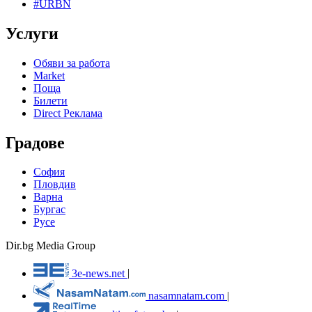
#URBN
Услуги
Обяви за работа
Market
Поща
Билети
Direct Реклама
Градове
София
Пловдив
Варна
Бургас
Русе
Dir.bg Media Group
3e-news.net
|
nasamnatam.com
|