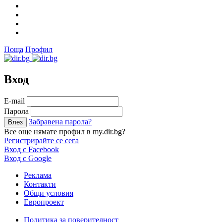
Поща
Профил
Вход
Е-mail
Парола
Забравена парола?
Все още нямате профил в my.dir.bg?
Регистрирайте се сега
Вход с Facebook
Вход с Google
Реклама
Контакти
Общи условия
Европроект
Политика за поверителност