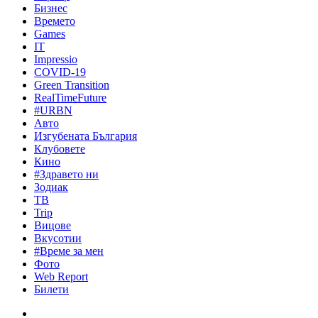
Бизнес
Времето
Games
IT
Impressio
COVID-19
Green Transition
RealTimeFuture
#URBN
Авто
Изгубената България
Клубовете
Кино
#Здравето ни
Зодиак
ТВ
Trip
Вицове
Вкусотии
#Време за мен
Фото
Web Report
Билети