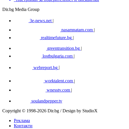
Dir.bg Media Group
3e-news.net
|
nasamnatam.com
|
realtimefuture.bg
|
greentransition.bg
|
lostbulgaria.com
|
webreport.bg
|
worktalent.com
|
wnesstv.com
|
soulandpepper.tv
Copyright © 1998-2026 Dir.bg / Design by StudioX
Реклама
Контакти