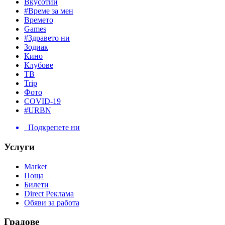
Вкусотии
#Време за мен
Времето
Games
#Здравето ни
Зодиак
Кино
Клубове
ТВ
Trip
Фото
COVID-19
#URBN
Подкрепете ни
Услуги
Market
Поща
Билети
Direct Реклама
Обяви за работа
Градове