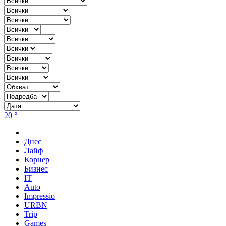
20 °
Днес
Лайф
Корнер
Бизнес
IT
Auto
Impressio
URBN
Trip
Games