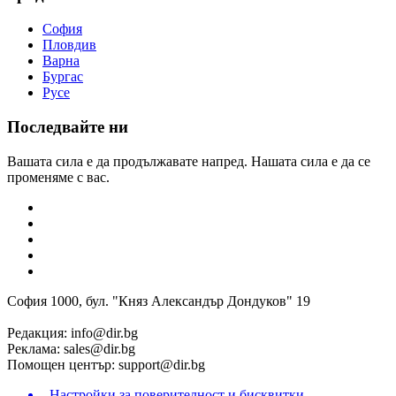
София
Пловдив
Варна
Бургас
Русе
Последвайте ни
Вашата сила е да продължавате напред. Нашата сила е да се
променяме с вас.
София 1000, бул. "Княз Александър Дондуков" 19
Редакция:
info@dir.bg
Реклама:
sales@dir.bg
Помощен център:
support@dir.bg
Настройки за поверителност и бисквитки