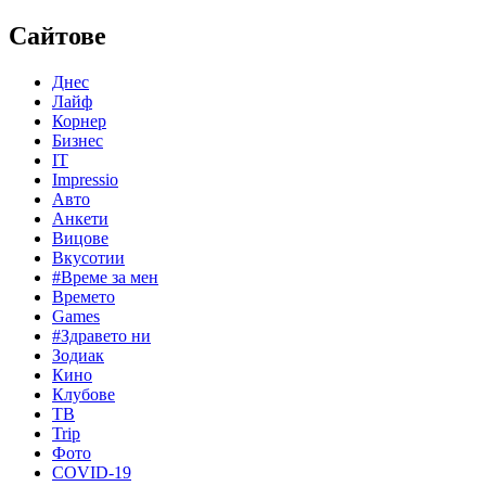
Сайтове
Днес
Лайф
Корнер
Бизнес
IT
Impressio
Авто
Анкети
Вицове
Вкусотии
#Време за мен
Времето
Games
#Здравето ни
Зодиак
Кино
Клубове
ТВ
Trip
Фото
COVID-19