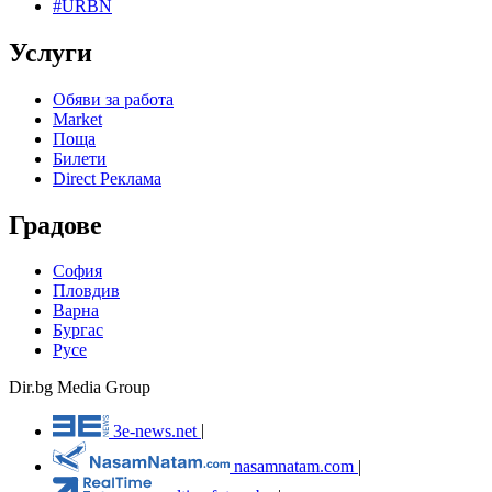
#URBN
Услуги
Обяви за работа
Market
Поща
Билети
Direct Реклама
Градове
София
Пловдив
Варна
Бургас
Русе
Dir.bg Media Group
3e-news.net
|
nasamnatam.com
|