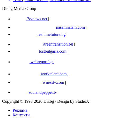
Dir.bg Media Group
3e-news.net
|
nasamnatam.com
|
realtimefuture.bg
|
greentransition.bg
|
lostbulgaria.com
|
webreport.bg
|
worktalent.com
|
wnesstv.com
|
soulandpepper.tv
Copyright © 1998-2026 Dir.bg / Design by StudioX
Реклама
Контакти