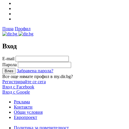
Поща
Профил
Вход
Е-mail
Парола
Забравена парола?
Все още нямате профил в my.dir.bg?
Регистрирайте се сега
Вход с Facebook
Вход с Google
Реклама
Контакти
Общи условия
Европроект
Политика за поверителност