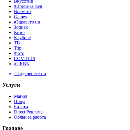
Вкусотии
#Време за мен
Времето
Games
#Здравето ни
Зодиак
Кино
Клубове
ТВ
Trip
Фото
COVID-19
#URBN
Подкрепете ни
Услуги
Market
Поща
Билети
Direct Реклама
Обяви за работа
Градове