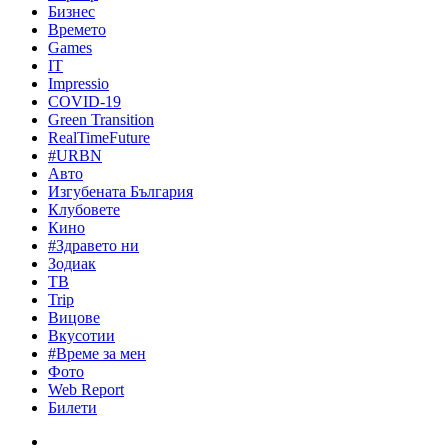
Бизнес
Времето
Games
IT
Impressio
COVID-19
Green Transition
RealTimeFuture
#URBN
Авто
Изгубената България
Клубовете
Кино
#Здравето ни
Зодиак
ТВ
Trip
Вицове
Вкусотии
#Време за мен
Фото
Web Report
Билети