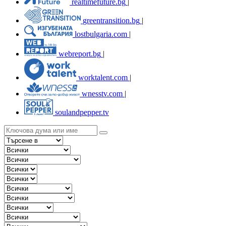
realtimefuture.bg
|
greentransition.bg
|
lostbulgaria.com
|
webreport.bg
|
worktalent.com
|
wnesstv.com
|
soulandpepper.tv