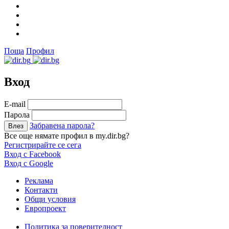
Поща
Профил
Вход
Е-mail
Парола
Забравена парола?
Все още нямате профил в my.dir.bg?
Регистрирайте се сега
Вход с Facebook
Вход с Google
Реклама
Контакти
Общи условия
Европроект
Политика за поверителност