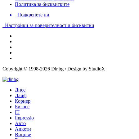
Политика за бисквитките
Подкрепете ни
Настройки за поверителност и бисквитки
Copyright © 1998-2026 Dir.bg / Design by StudioX
Днес
Лайф
Корнер
Бизнес
IT
Impressio
Авто
Анкети
Вицове