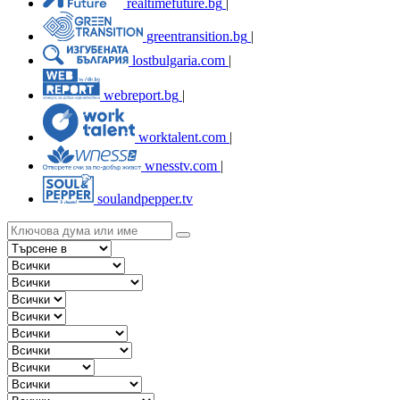
realtimefuture.bg
|
greentransition.bg
|
lostbulgaria.com
|
webreport.bg
|
worktalent.com
|
wnesstv.com
|
soulandpepper.tv