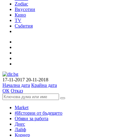
Zodiac
Вкусотии
Кино
TV
Събития
17-11-2017
20-11-2018
Начална дата
Крайна дата
ОК
Отказ
Market
#Истории от бъдещето
Обяви за работа
Днес
Лайф
Корнер