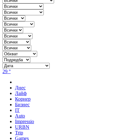
29 °
Днес
Лайф
Корнер
Бизнес
IT
Auto
Impressio
URBN
Trip
Games