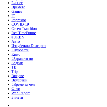
Бизнес
Времето
Games
IT
Impressio
COVID-19
Green Transition
RealTimeFuture
#URBN
Авто
Изгубената България
Клубовете
Кино
#Здравето ни
Зодиак
ТВ
Trip
Вицове
Вкусотии
#Време за мен
Фото
Web Report
Билети