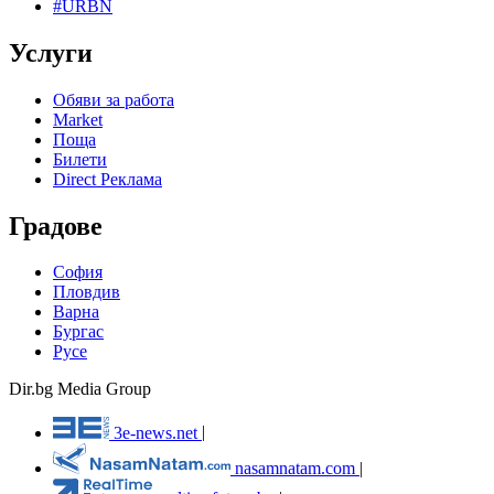
#URBN
Услуги
Обяви за работа
Market
Поща
Билети
Direct Реклама
Градове
София
Пловдив
Варна
Бургас
Русе
Dir.bg Media Group
3e-news.net
|
nasamnatam.com
|