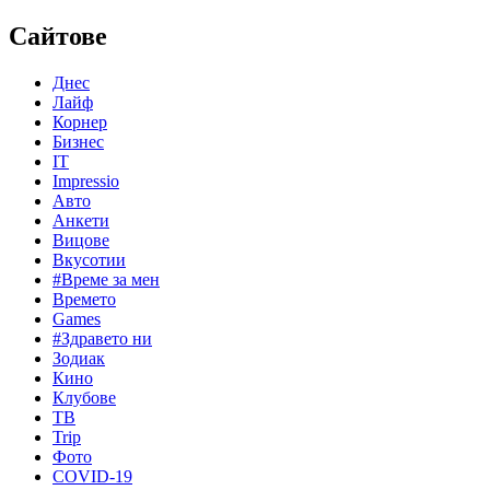
Сайтове
Днес
Лайф
Корнер
Бизнес
IT
Impressio
Авто
Анкети
Вицове
Вкусотии
#Време за мен
Времето
Games
#Здравето ни
Зодиак
Кино
Клубове
ТВ
Trip
Фото
COVID-19