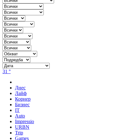
31 °
Днес
Лайф
Корнер
Бизнес
IT
Auto
Impressio
URBN
Trip
Games