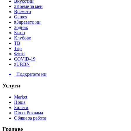
Вкусотии
#Време за мен
Времето
Games
#Здравето ни
Зодиак
Кино
Клубове
ТВ
Trip
Фото
COVID-19
#URBN
Подкрепете ни
Услуги
Market
Поща
Билети
Direct Реклама
Обяви за работа
Градове