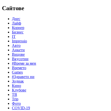
Сайтове
Днес
Лайф
Корнер
Бизнес
IT
Impressio
Авто
Анкети
Вицове
Вкусотии
#Време за мен
Времето
Games
#Здравето ни
Зодиак
Кино
Клубове
ТВ
Trip
Фото
COVID-19