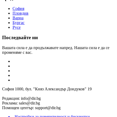
София
Пловдив
Варна
Бургас
Русе
Последвайте ни
Вашата сила е да продължавате напред. Нашата сила е да се
променяме с вас.
София 1000, бул. "Княз Александър Дондуков" 19
Редакция:
info@dir.bg
Реклама:
sales@dir.bg
Помощен център:
support@dir.bg
Настройки за поверителност и бисквитки