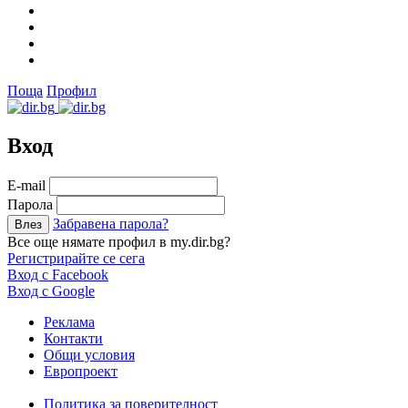
Поща
Профил
Вход
Е-mail
Парола
Забравена парола?
Все още нямате профил в my.dir.bg?
Регистрирайте се сега
Вход с Facebook
Вход с Google
Реклама
Контакти
Общи условия
Европроект
Политика за поверителност