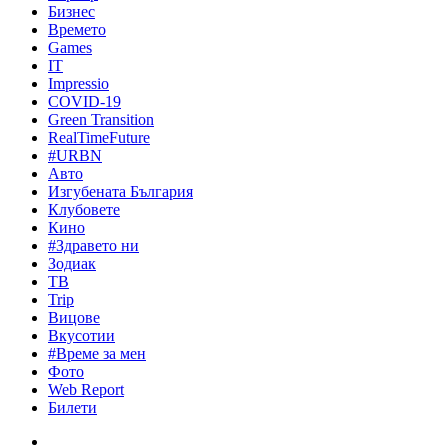
Бизнес
Времето
Games
IT
Impressio
COVID-19
Green Transition
RealTimeFuture
#URBN
Авто
Изгубената България
Клубовете
Кино
#Здравето ни
Зодиак
ТВ
Trip
Вицове
Вкусотии
#Време за мен
Фото
Web Report
Билети