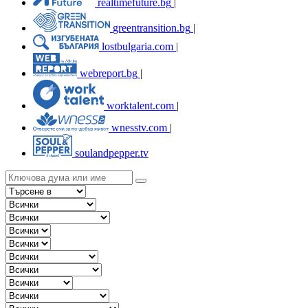
realtimefuture.bg
|
greentransition.bg
|
lostbulgaria.com
|
webreport.bg
|
worktalent.com
|
wnesstv.com
|
soulandpepper.tv