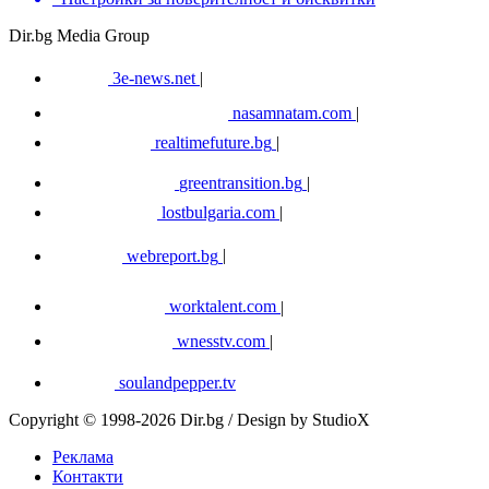
Dir.bg Media Group
3e-news.net
|
nasamnatam.com
|
realtimefuture.bg
|
greentransition.bg
|
lostbulgaria.com
|
webreport.bg
|
worktalent.com
|
wnesstv.com
|
soulandpepper.tv
Copyright © 1998-2026 Dir.bg / Design by StudioX
Реклама
Контакти