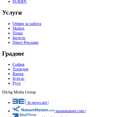
#URBN
Услуги
Обяви за работа
Market
Поща
Билети
Direct Реклама
Градове
София
Пловдив
Варна
Бургас
Русе
Dir.bg Media Group
3e-news.net
|
nasamnatam.com
|