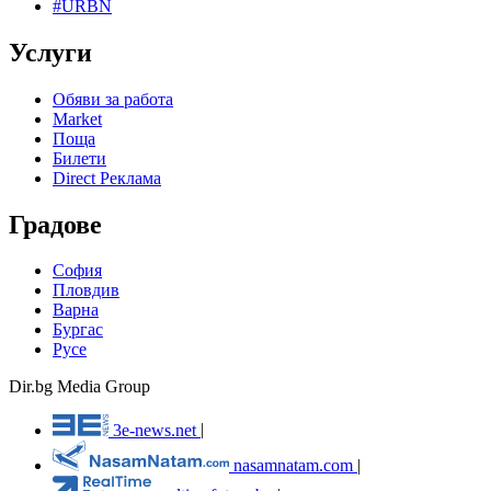
#URBN
Услуги
Обяви за работа
Market
Поща
Билети
Direct Реклама
Градове
София
Пловдив
Варна
Бургас
Русе
Dir.bg Media Group
3e-news.net
|
nasamnatam.com
|