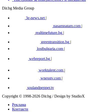
Dir.bg Media Group
3e-news.net
|
nasamnatam.com
|
realtimefuture.bg
|
greentransition.bg
|
lostbulgaria.com
|
webreport.bg
|
worktalent.com
|
wnesstv.com
|
soulandpepper.tv
Copyright © 1998-2026 Dir.bg / Design by StudioX
Реклама
Контакти