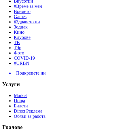
Вкусотии
#Време за мен
Времето
Games
#Здравето ни
Зодиак
Кино
Клубове
ТВ
Trip
Фото
COVID-19
#URBN
Подкрепете ни
Услуги
Market
Поща
Билети
Direct Реклама
Обяви за работа
Градове