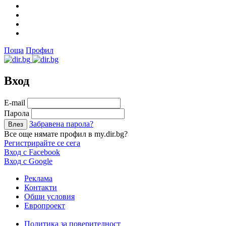
Поща
Профил
Вход
Е-mail
Парола
Забравена парола?
Все още нямате профил в my.dir.bg?
Регистрирайте се сега
Вход с Facebook
Вход с Google
Реклама
Контакти
Общи условия
Европроект
Политика за поверителност