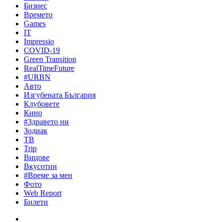
Бизнес
Времето
Games
IT
Impressio
COVID-19
Green Transition
RealTimeFuture
#URBN
Авто
Изгубената България
Клубовете
Кино
#Здравето ни
Зодиак
ТВ
Trip
Вицове
Вкусотии
#Време за мен
Фото
Web Report
Билети