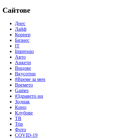
Сайтове
Днес
Лайф
Корнер
Бизнес
IT
Impressio
Авто
Анкети
Вицове
Вкусотии
#Време за мен
Времето
Games
#Здравето ни
Зодиак
Кино
Клубове
ТВ
Trip
Фото
COVID-19