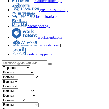
realtimefuture.bg
|
greentransition.bg
|
lostbulgaria.com
|
webreport.bg
|
worktalent.com
|
wnesstv.com
|
soulandpepper.tv