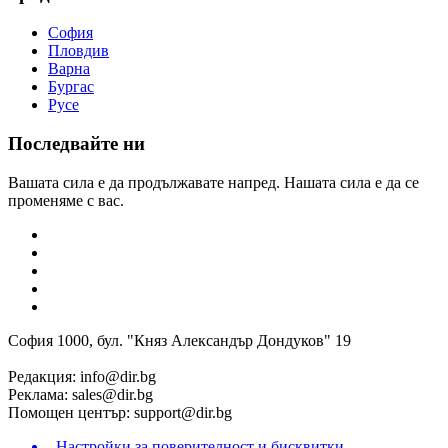
София
Пловдив
Варна
Бургас
Русе
Последвайте ни
Вашата сила е да продължавате напред. Нашата сила е да се
променяме с вас.
София 1000, бул. "Княз Александър Дондуков" 19
Редакция:
info@dir.bg
Реклама:
sales@dir.bg
Помощен център:
support@dir.bg
Настройки за поверителност и бисквитки