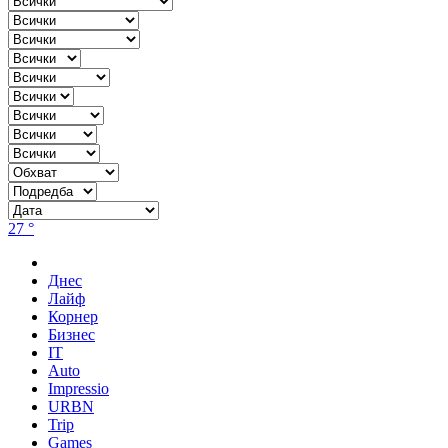
27 °
Днес
Лайф
Корнер
Бизнес
IT
Auto
Impressio
URBN
Trip
Games