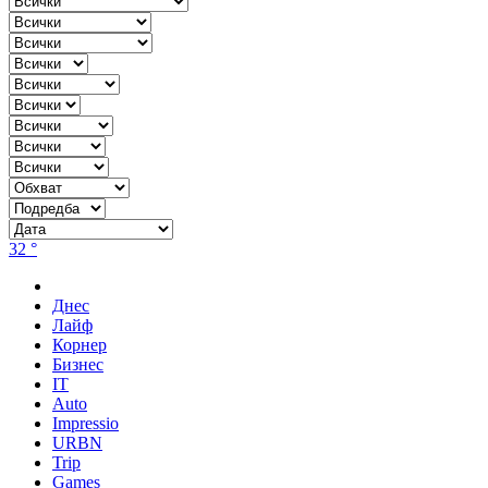
32 °
Днес
Лайф
Корнер
Бизнес
IT
Auto
Impressio
URBN
Trip
Games