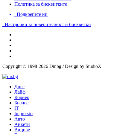
Политика за бисквитките
Подкрепете ни
Настройки за поверителност и бисквитки
Copyright © 1998-2026 Dir.bg / Design by StudioX
Днес
Лайф
Корнер
Бизнес
IT
Impressio
Авто
Анкети
Вицове