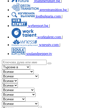
realtimefuture.bg
|
greentransition.bg
|
lostbulgaria.com
|
webreport.bg
|
worktalent.com
|
wnesstv.com
|
soulandpepper.tv