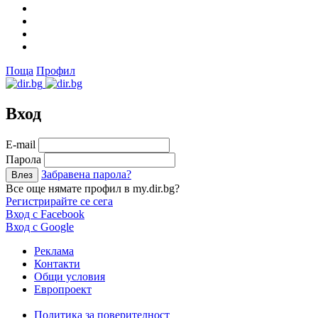
Поща
Профил
Вход
Е-mail
Парола
Забравена парола?
Все още нямате профил в my.dir.bg?
Регистрирайте се сега
Вход с Facebook
Вход с Google
Реклама
Контакти
Общи условия
Европроект
Политика за поверителност