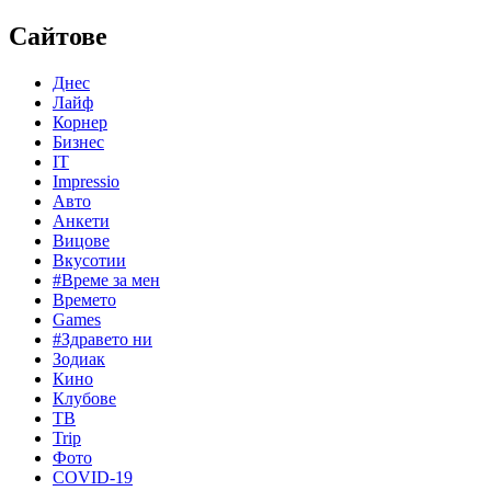
Сайтове
Днес
Лайф
Корнер
Бизнес
IT
Impressio
Авто
Анкети
Вицове
Вкусотии
#Време за мен
Времето
Games
#Здравето ни
Зодиак
Кино
Клубове
ТВ
Trip
Фото
COVID-19