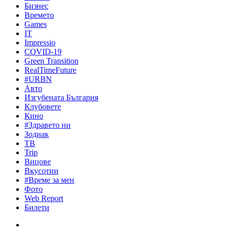
Бизнес
Времето
Games
IT
Impressio
COVID-19
Green Transition
RealTimeFuture
#URBN
Авто
Изгубената България
Клубовете
Кино
#Здравето ни
Зодиак
ТВ
Trip
Вицове
Вкусотии
#Време за мен
Фото
Web Report
Билети