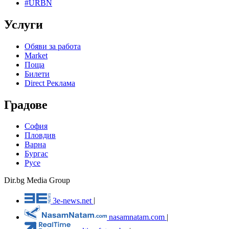
#URBN
Услуги
Обяви за работа
Market
Поща
Билети
Direct Реклама
Градове
София
Пловдив
Варна
Бургас
Русе
Dir.bg Media Group
3e-news.net
|
nasamnatam.com
|