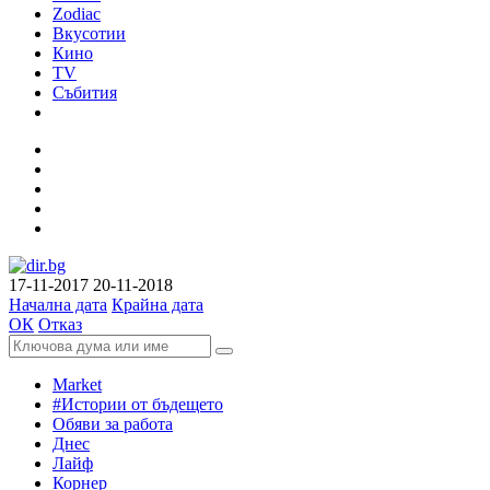
Zodiac
Вкусотии
Кино
TV
Събития
17-11-2017
20-11-2018
Начална дата
Крайна дата
ОК
Отказ
Market
#Истории от бъдещето
Обяви за работа
Днес
Лайф
Корнер