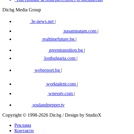
Dir.bg Media Group
3e-news.net
|
nasamnatam.com
|
realtimefuture.bg
|
greentransition.bg
|
lostbulgaria.com
|
webreport.bg
|
worktalent.com
|
wnesstv.com
|
soulandpepper.tv
Copyright © 1998-2026 Dir.bg / Design by StudioX
Реклама
Контакти