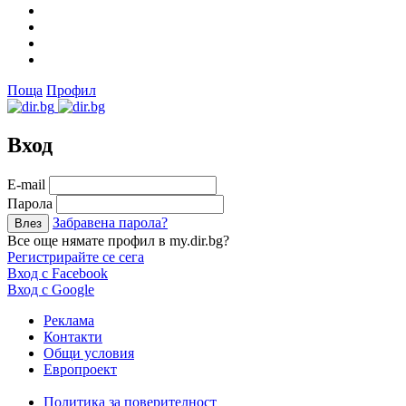
Поща
Профил
Вход
Е-mail
Парола
Забравена парола?
Все още нямате профил в my.dir.bg?
Регистрирайте се сега
Вход с Facebook
Вход с Google
Реклама
Контакти
Общи условия
Европроект
Политика за поверителност