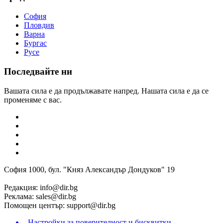
София
Пловдив
Варна
Бургас
Русе
Последвайте ни
Вашата сила е да продължавате напред. Нашата сила е да се
променяме с вас.
София 1000, бул. "Княз Александър Дондуков" 19
Редакция:
info@dir.bg
Реклама:
sales@dir.bg
Помощен център:
support@dir.bg
Настройки за поверителност и бисквитки