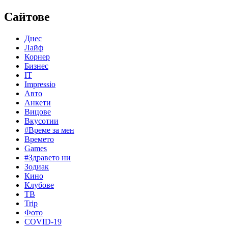
Сайтове
Днес
Лайф
Корнер
Бизнес
IT
Impressio
Авто
Анкети
Вицове
Вкусотии
#Време за мен
Времето
Games
#Здравето ни
Зодиак
Кино
Клубове
ТВ
Trip
Фото
COVID-19