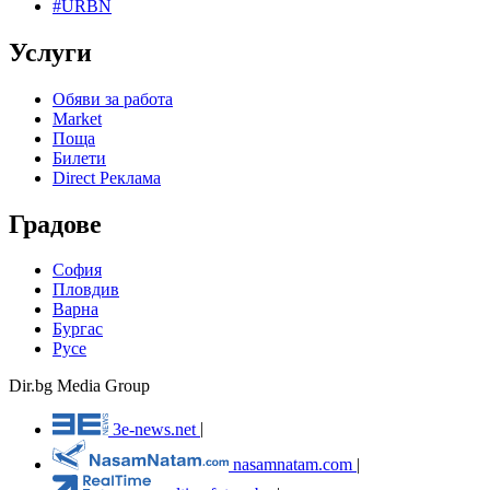
#URBN
Услуги
Обяви за работа
Market
Поща
Билети
Direct Реклама
Градове
София
Пловдив
Варна
Бургас
Русе
Dir.bg Media Group
3e-news.net
|
nasamnatam.com
|