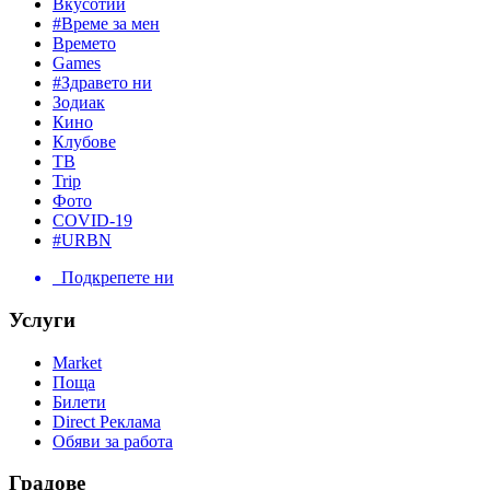
Вкусотии
#Време за мен
Времето
Games
#Здравето ни
Зодиак
Кино
Клубове
ТВ
Trip
Фото
COVID-19
#URBN
Подкрепете ни
Услуги
Market
Поща
Билети
Direct Реклама
Обяви за работа
Градове