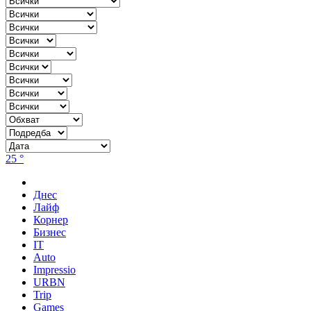
25 °
Днес
Лайф
Корнер
Бизнес
IT
Auto
Impressio
URBN
Trip
Games