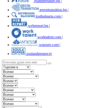
realtimefuture.bg
|
greentransition.bg
|
lostbulgaria.com
|
webreport.bg
|
worktalent.com
|
wnesstv.com
|
soulandpepper.tv