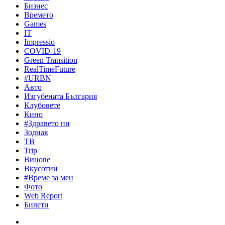
Бизнес
Времето
Games
IT
Impressio
COVID-19
Green Transition
RealTimeFuture
#URBN
Авто
Изгубената България
Клубовете
Кино
#Здравето ни
Зодиак
ТВ
Trip
Вицове
Вкусотии
#Време за мен
Фото
Web Report
Билети