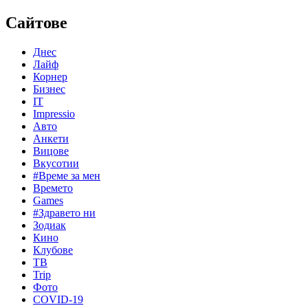
Сайтове
Днес
Лайф
Корнер
Бизнес
IT
Impressio
Авто
Анкети
Вицове
Вкусотии
#Време за мен
Времето
Games
#Здравето ни
Зодиак
Кино
Клубове
ТВ
Trip
Фото
COVID-19