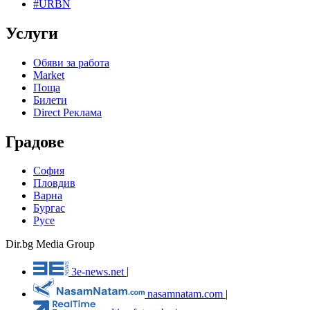
#URBN
Услуги
Обяви за работа
Market
Поща
Билети
Direct Реклама
Градове
София
Пловдив
Варна
Бургас
Русе
Dir.bg Media Group
3e-news.net
|
nasamnatam.com
|