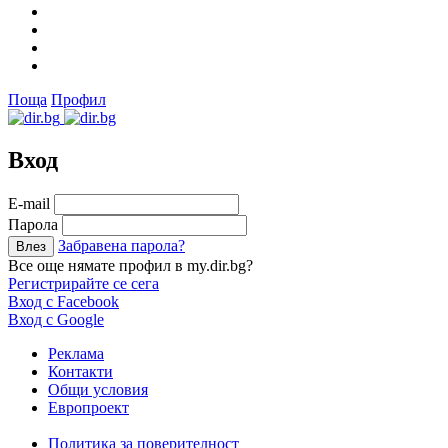
Поща
Профил
Вход
Е-mail
Парола
Забравена парола?
Все още нямате профил в my.dir.bg?
Регистрирайте се сега
Вход с Facebook
Вход с Google
Реклама
Контакти
Общи условия
Европроект
Политика за поверителност