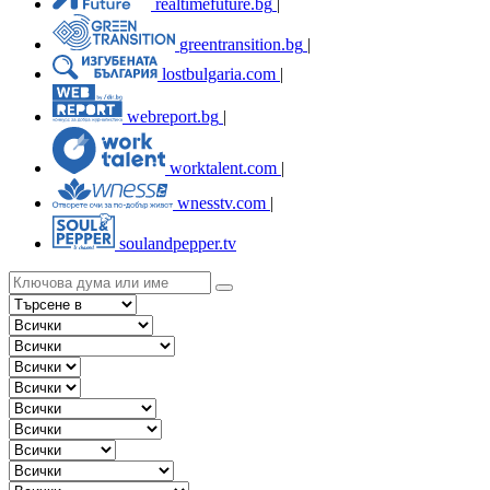
realtimefuture.bg
|
greentransition.bg
|
lostbulgaria.com
|
webreport.bg
|
worktalent.com
|
wnesstv.com
|
soulandpepper.tv