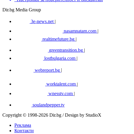
Dir.bg Media Group
3e-news.net
|
nasamnatam.com
|
realtimefuture.bg
|
greentransition.bg
|
lostbulgaria.com
|
webreport.bg
|
worktalent.com
|
wnesstv.com
|
soulandpepper.tv
Copyright © 1998-2026 Dir.bg / Design by StudioX
Реклама
Контакти