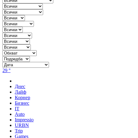
29 °
Днес
Лайф
Корнер
Бизнес
IT
Auto
Impressio
URBN
Trip
Games