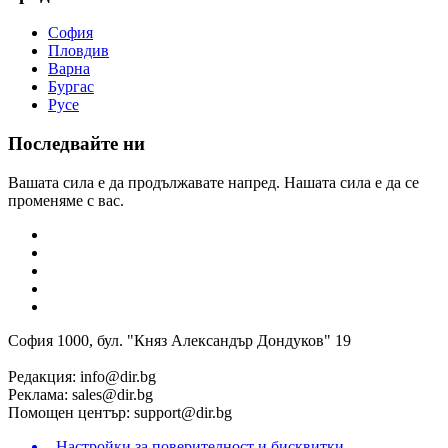
София
Пловдив
Варна
Бургас
Русе
Последвайте ни
Вашата сила е да продължавате напред. Нашата сила е да се
променяме с вас.
София 1000, бул. "Княз Александър Дондуков" 19
Редакция:
info@dir.bg
Реклама:
sales@dir.bg
Помощен център:
support@dir.bg
Настройки за поверителност и бисквитки