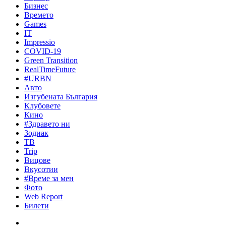
Бизнес
Времето
Games
IT
Impressio
COVID-19
Green Transition
RealTimeFuture
#URBN
Авто
Изгубената България
Клубовете
Кино
#Здравето ни
Зодиак
ТВ
Trip
Вицове
Вкусотии
#Време за мен
Фото
Web Report
Билети