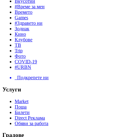
Вкусотии
#Време за мен
Времето
Games
#Здравето ни
Зодиак
Кино
Клубове
ТВ
Trip
Фото
COVID-19
#URBN
Подкрепете ни
Услуги
Market
Поща
Билети
Direct Реклама
Обяви за работа
Градове