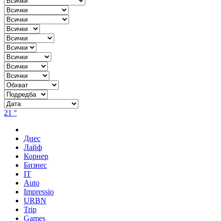
21 °
Днес
Лайф
Корнер
Бизнес
IT
Auto
Impressio
URBN
Trip
Games