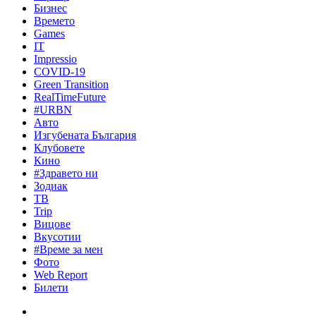
Бизнес
Времето
Games
IT
Impressio
COVID-19
Green Transition
RealTimeFuture
#URBN
Авто
Изгубената България
Клубовете
Кино
#Здравето ни
Зодиак
ТВ
Trip
Вицове
Вкусотии
#Време за мен
Фото
Web Report
Билети