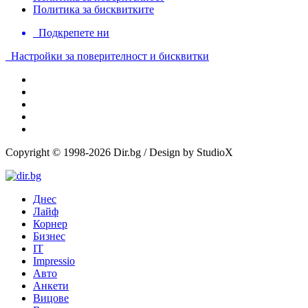
Политика за бисквитките
Подкрепете ни
Настройки за поверителност и бисквитки
Copyright © 1998-2026 Dir.bg / Design by StudioX
Днес
Лайф
Корнер
Бизнес
IT
Impressio
Авто
Анкети
Вицове