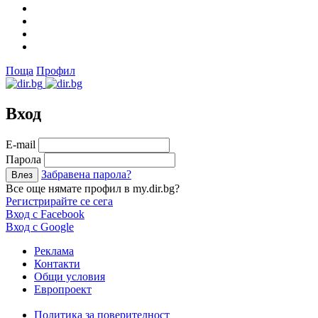
Поща
Профил
Вход
Е-mail
Парола
Забравена парола?
Все още нямате профил в my.dir.bg?
Регистрирайте се сега
Вход с Facebook
Вход с Google
Реклама
Контакти
Общи условия
Европроект
Политика за поверителност