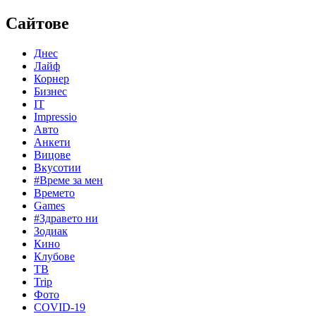
Сайтове
Днес
Лайф
Корнер
Бизнес
IT
Impressio
Авто
Анкети
Вицове
Вкусотии
#Време за мен
Времето
Games
#Здравето ни
Зодиак
Кино
Клубове
ТВ
Trip
Фото
COVID-19