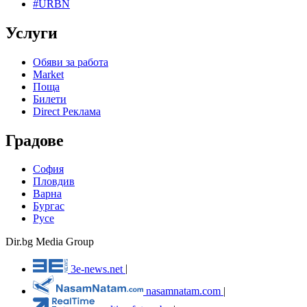
#URBN
Услуги
Обяви за работа
Market
Поща
Билети
Direct Реклама
Градове
София
Пловдив
Варна
Бургас
Русе
Dir.bg Media Group
3e-news.net
|
nasamnatam.com
|