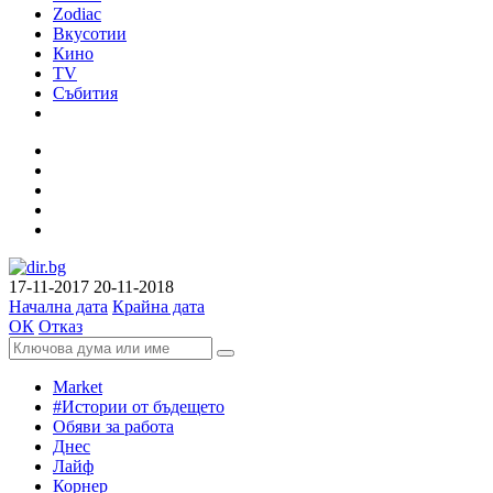
Zodiac
Вкусотии
Кино
TV
Събития
17-11-2017
20-11-2018
Начална дата
Крайна дата
ОК
Отказ
Market
#Истории от бъдещето
Обяви за работа
Днес
Лайф
Корнер