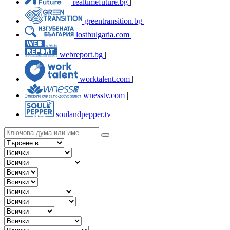
realtimefuture.bg
|
greentransition.bg
|
lostbulgaria.com
|
webreport.bg
|
worktalent.com
|
wnesstv.com
|
soulandpepper.tv