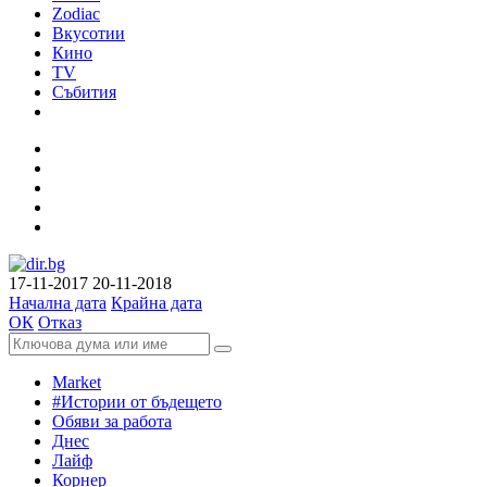
Zodiac
Вкусотии
Кино
TV
Събития
17-11-2017
20-11-2018
Начална дата
Крайна дата
ОК
Отказ
Market
#Истории от бъдещето
Обяви за работа
Днес
Лайф
Корнер