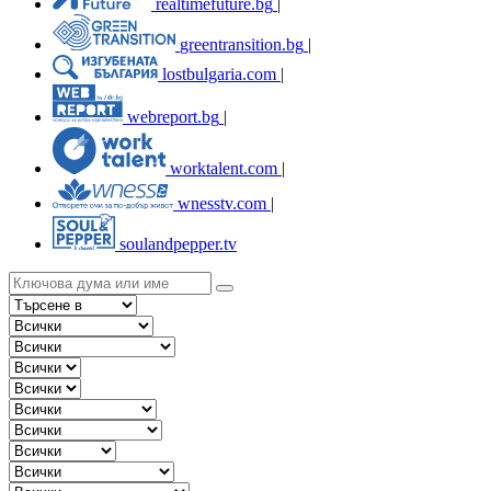
realtimefuture.bg
|
greentransition.bg
|
lostbulgaria.com
|
webreport.bg
|
worktalent.com
|
wnesstv.com
|
soulandpepper.tv