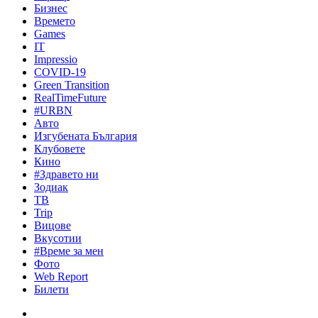
Бизнес
Времето
Games
IT
Impressio
COVID-19
Green Transition
RealTimeFuture
#URBN
Авто
Изгубената България
Клубовете
Кино
#Здравето ни
Зодиак
ТВ
Trip
Вицове
Вкусотии
#Време за мен
Фото
Web Report
Билети