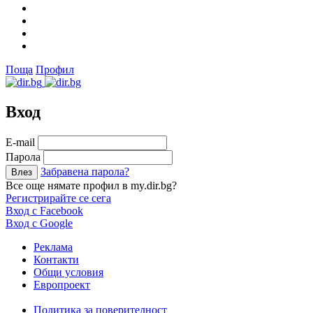
Поща
Профил
Вход
Е-mail
Парола
Забравена парола?
Все още нямате профил в my.dir.bg?
Регистрирайте се сега
Вход с Facebook
Вход с Google
Реклама
Контакти
Общи условия
Европроект
Политика за поверителност