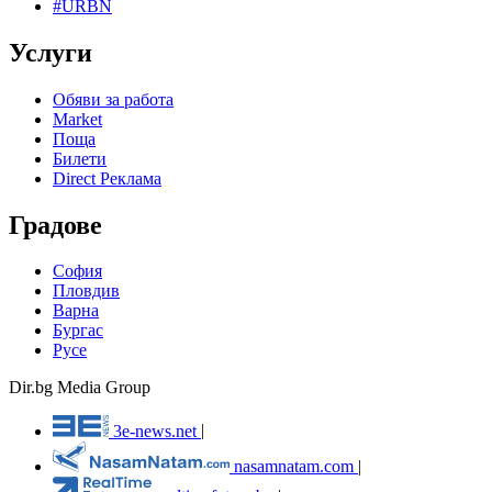
#URBN
Услуги
Обяви за работа
Market
Поща
Билети
Direct Реклама
Градове
София
Пловдив
Варна
Бургас
Русе
Dir.bg Media Group
3e-news.net
|
nasamnatam.com
|