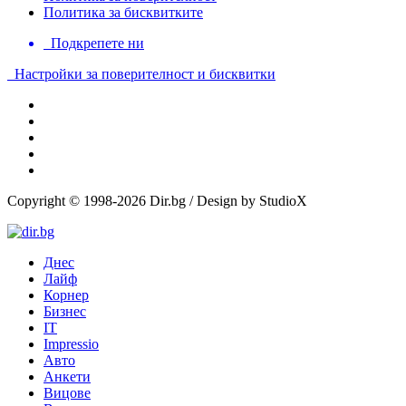
Политика за бисквитките
Подкрепете ни
Настройки за поверителност и бисквитки
Copyright © 1998-2026 Dir.bg / Design by StudioX
Днес
Лайф
Корнер
Бизнес
IT
Impressio
Авто
Анкети
Вицове