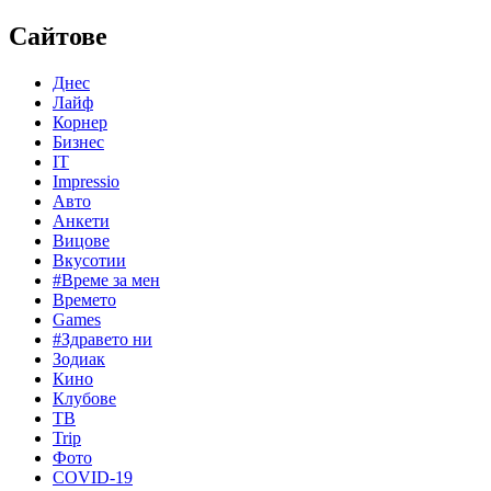
Сайтове
Днес
Лайф
Корнер
Бизнес
IT
Impressio
Авто
Анкети
Вицове
Вкусотии
#Време за мен
Времето
Games
#Здравето ни
Зодиак
Кино
Клубове
ТВ
Trip
Фото
COVID-19