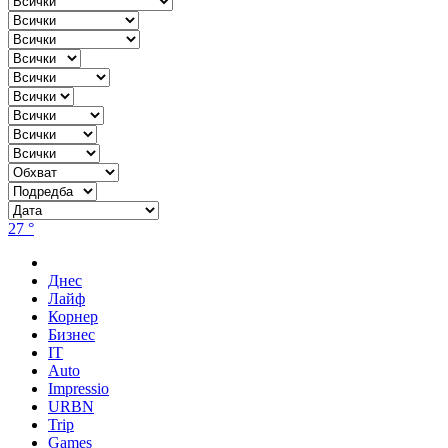
27 °
Днес
Лайф
Корнер
Бизнес
IT
Auto
Impressio
URBN
Trip
Games