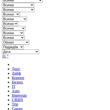
31 °
Днес
Лайф
Корнер
Бизнес
IT
Auto
Impressio
URBN
Trip
Games