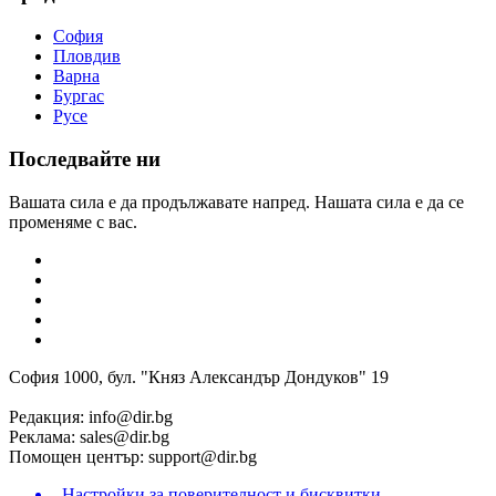
София
Пловдив
Варна
Бургас
Русе
Последвайте ни
Вашата сила е да продължавате напред. Нашата сила е да се
променяме с вас.
София 1000, бул. "Княз Александър Дондуков" 19
Редакция:
info@dir.bg
Реклама:
sales@dir.bg
Помощен център:
support@dir.bg
Настройки за поверителност и бисквитки