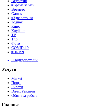
Вкусотии
#Време за мен
Времето
Games
#Здравето ни
Зодиак
Кино
Клубове
ТВ
Trip
Фото
COVID-19
#URBN
Подкрепете ни
Услуги
Market
Поща
Билети
Direct Реклама
Обяви за работа
Градове