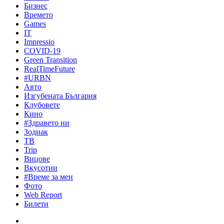
Бизнес
Времето
Games
IT
Impressio
COVID-19
Green Transition
RealTimeFuture
#URBN
Авто
Изгубената България
Клубовете
Кино
#Здравето ни
Зодиак
ТВ
Trip
Вицове
Вкусотии
#Време за мен
Фото
Web Report
Билети