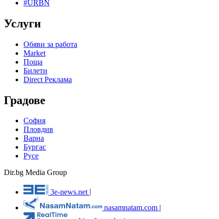
#URBN
Услуги
Обяви за работа
Market
Поща
Билети
Direct Реклама
Градове
София
Пловдив
Варна
Бургас
Русе
Dir.bg Media Group
3e-news.net
|
nasamnatam.com
|