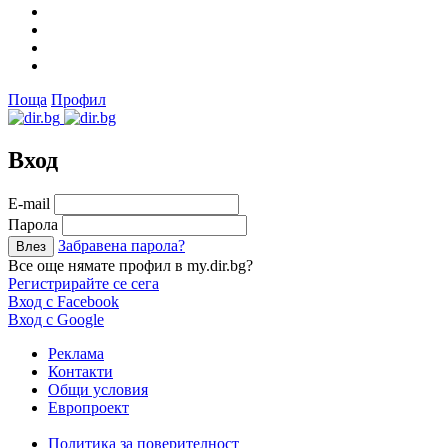
Поща
Профил
Вход
Е-mail
Парола
Забравена парола?
Все още нямате профил в my.dir.bg?
Регистрирайте се сега
Вход с Facebook
Вход с Google
Реклама
Контакти
Общи условия
Европроект
Политика за поверителност