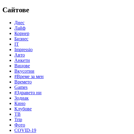
Сайтове
Днес
Лайф
Корнер
Бизнес
IT
Impressio
Авто
Анкети
Вицове
Вкусотии
#Време за мен
Времето
Games
#Здравето ни
Зодиак
Кино
Клубове
ТВ
Trip
Фото
COVID-19