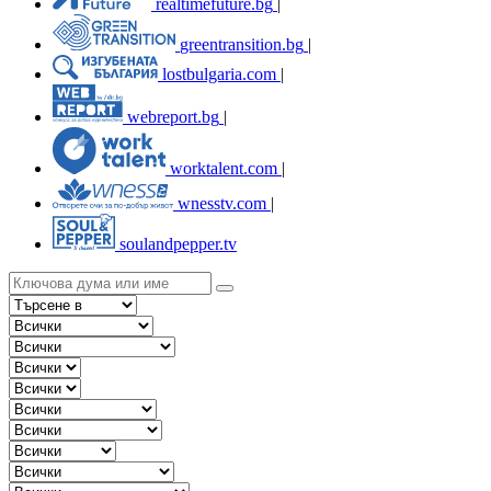
realtimefuture.bg
|
greentransition.bg
|
lostbulgaria.com
|
webreport.bg
|
worktalent.com
|
wnesstv.com
|
soulandpepper.tv