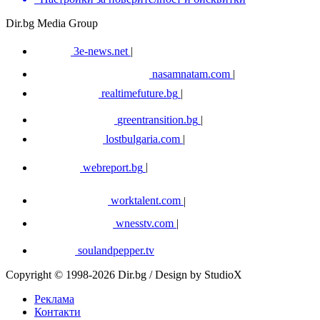
Dir.bg Media Group
3e-news.net
|
nasamnatam.com
|
realtimefuture.bg
|
greentransition.bg
|
lostbulgaria.com
|
webreport.bg
|
worktalent.com
|
wnesstv.com
|
soulandpepper.tv
Copyright © 1998-2026 Dir.bg / Design by StudioX
Реклама
Контакти