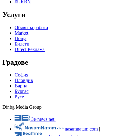
#URBN
Услуги
Обяви за работа
Market
Поща
Билети
Direct Реклама
Градове
София
Пловдив
Варна
Бургас
Русе
Dir.bg Media Group
3e-news.net
|
nasamnatam.com
|