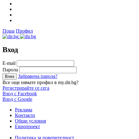
Поща
Профил
Вход
Е-mail
Парола
Забравена парола?
Все още нямате профил в my.dir.bg?
Регистрирайте се сега
Вход с Facebook
Вход с Google
Реклама
Контакти
Общи условия
Европроект
Политика за поверителност