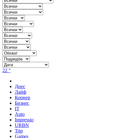
22 °
Днес
Лайф
Корнер
Бизнес
IT
Auto
Impressio
URBN
Trip
Games