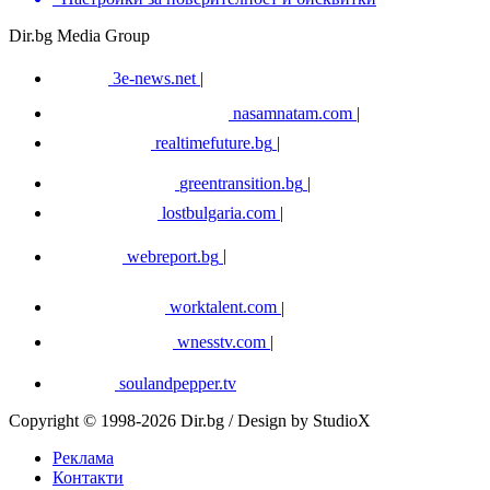
Dir.bg Media Group
3e-news.net
|
nasamnatam.com
|
realtimefuture.bg
|
greentransition.bg
|
lostbulgaria.com
|
webreport.bg
|
worktalent.com
|
wnesstv.com
|
soulandpepper.tv
Copyright © 1998-2026 Dir.bg / Design by StudioX
Реклама
Контакти