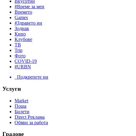
Вкусотии
#Време за мен
Времето
Games
#Здравето ни
Зодиак
Кино
Клубове
ТВ
Trip
Фото
COVID-19
#URBN
Подкрепете ни
Услуги
Market
Поща
Билети
Direct Реклама
Обяви за работа
Градове