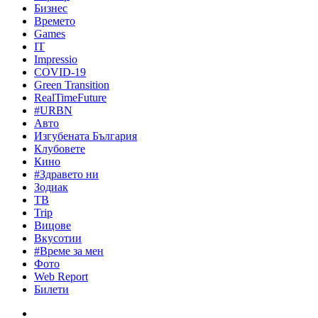
Бизнес
Времето
Games
IT
Impressio
COVID-19
Green Transition
RealTimeFuture
#URBN
Авто
Изгубената България
Клубовете
Кино
#Здравето ни
Зодиак
ТВ
Trip
Вицове
Вкусотии
#Време за мен
Фото
Web Report
Билети