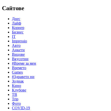
Сайтове
Днес
Лайф
Корнер
Бизнес
IT
Impressio
Авто
Анкети
Вицове
Вкусотии
#Време за мен
Времето
Games
#Здравето ни
Зодиак
Кино
Клубове
ТВ
Trip
Фото
COVID-19