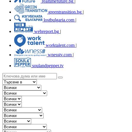
realtimefuture.bg
|
greentransition.bg
|
lostbulgaria.com
|
webreport.bg
|
worktalent.com
|
wnesstv.com
|
soulandpepper.tv