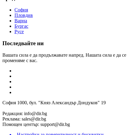
София
Пловдив
Варна
Бургас
Русе
Последвайте ни
Вашата сила е да продължавате напред. Нашата сила е да се
променяме с вас.
София 1000, бул. "Княз Александър Дондуков" 19
Редакция:
info@dir.bg
Реклама:
sales@dir.bg
Помощен център:
support@dir.bg
Настройки за поверителност и бисквитки