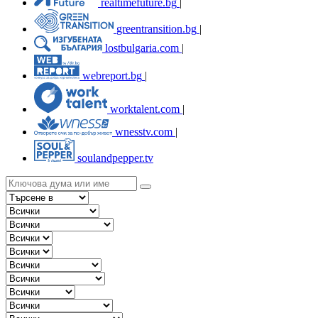
realtimefuture.bg
|
greentransition.bg
|
lostbulgaria.com
|
webreport.bg
|
worktalent.com
|
wnesstv.com
|
soulandpepper.tv