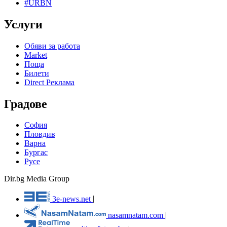
#URBN
Услуги
Обяви за работа
Market
Поща
Билети
Direct Реклама
Градове
София
Пловдив
Варна
Бургас
Русе
Dir.bg Media Group
3e-news.net
|
nasamnatam.com
|