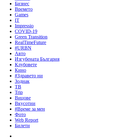
Бизнес
Времето
Games
IT
Impressio
COVID-19
Green Transition
RealTimeFuture
#URBN
Авто
Изгубената България
Клубовете
Кино
#Здравето ни
Зодиак
ТВ
Trip
Вицове
Вкусотии
#Време за мен
Фото
Web Report
Билети