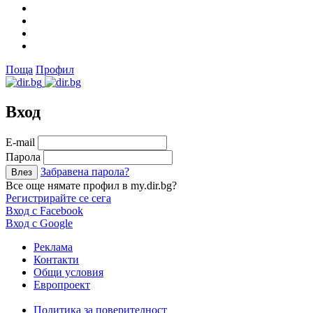
Поща
Профил
Вход
Е-mail
Парола
Забравена парола?
Все още нямате профил в my.dir.bg?
Регистрирайте се сега
Вход с Facebook
Вход с Google
Реклама
Контакти
Общи условия
Европроект
Политика за поверителност