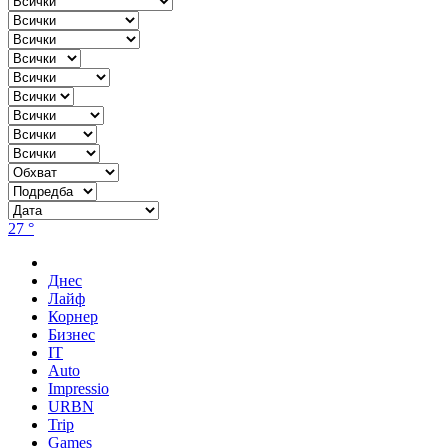
27 °
Днес
Лайф
Корнер
Бизнес
IT
Auto
Impressio
URBN
Trip
Games