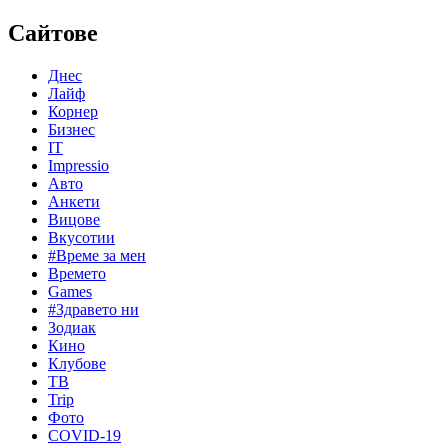
Сайтове
Днес
Лайф
Корнер
Бизнес
IT
Impressio
Авто
Анкети
Вицове
Вкусотии
#Време за мен
Времето
Games
#Здравето ни
Зодиак
Кино
Клубове
ТВ
Trip
Фото
COVID-19