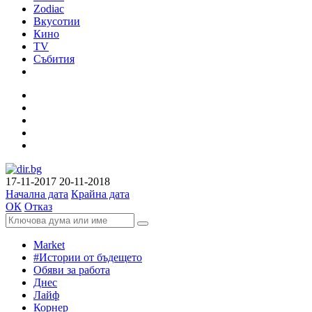
Zodiac
Вкусотии
Кино
TV
Събития
17-11-2017
20-11-2018
Начална дата
Крайна дата
ОК
Отказ
Market
#Истории от бъдещето
Обяви за работа
Днес
Лайф
Корнер