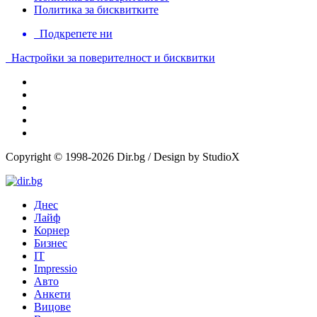
Политика за бисквитките
Подкрепете ни
Настройки за поверителност и бисквитки
Copyright © 1998-2026 Dir.bg / Design by StudioX
Днес
Лайф
Корнер
Бизнес
IT
Impressio
Авто
Анкети
Вицове