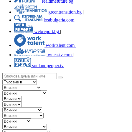
realtimefuture.bg
|
greentransition.bg
|
lostbulgaria.com
|
webreport.bg
|
worktalent.com
|
wnesstv.com
|
soulandpepper.tv