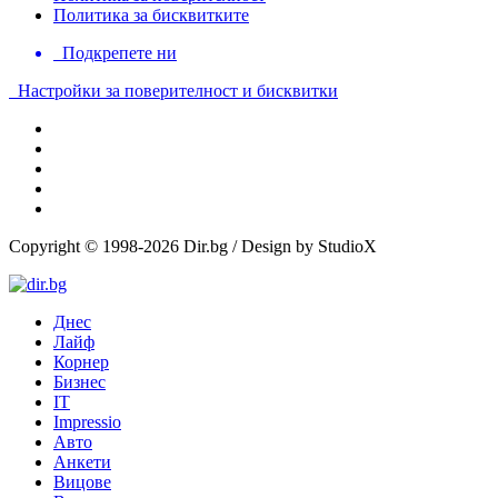
Политика за бисквитките
Подкрепете ни
Настройки за поверителност и бисквитки
Copyright © 1998-2026 Dir.bg / Design by StudioX
Днес
Лайф
Корнер
Бизнес
IT
Impressio
Авто
Анкети
Вицове