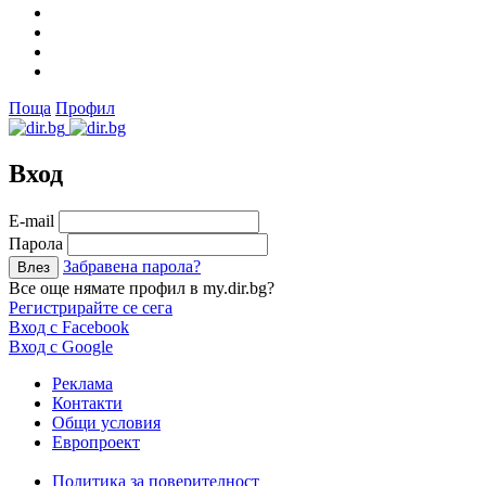
Поща
Профил
Вход
Е-mail
Парола
Забравена парола?
Все още нямате профил в my.dir.bg?
Регистрирайте се сега
Вход с Facebook
Вход с Google
Реклама
Контакти
Общи условия
Европроект
Политика за поверителност