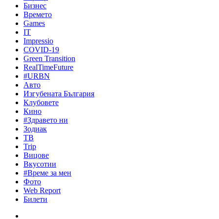
Бизнес
Времето
Games
IT
Impressio
COVID-19
Green Transition
RealTimeFuture
#URBN
Авто
Изгубената България
Клубовете
Кино
#Здравето ни
Зодиак
ТВ
Trip
Вицове
Вкусотии
#Време за мен
Фото
Web Report
Билети