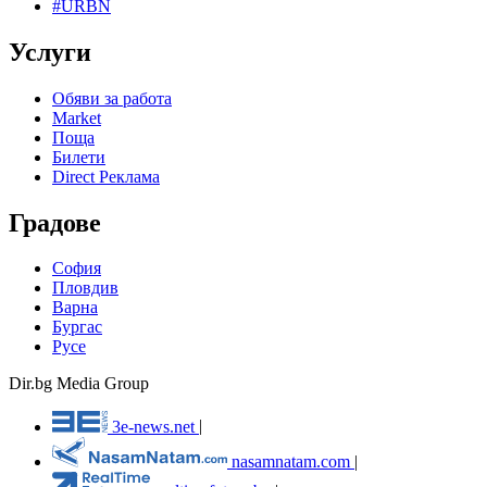
#URBN
Услуги
Обяви за работа
Market
Поща
Билети
Direct Реклама
Градове
София
Пловдив
Варна
Бургас
Русе
Dir.bg Media Group
3e-news.net
|
nasamnatam.com
|