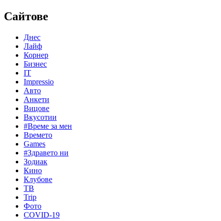
Сайтове
Днес
Лайф
Корнер
Бизнес
IT
Impressio
Авто
Анкети
Вицове
Вкусотии
#Време за мен
Времето
Games
#Здравето ни
Зодиак
Кино
Клубове
ТВ
Trip
Фото
COVID-19