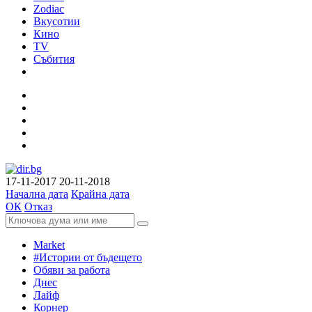
Zodiac
Вкусотии
Кино
TV
Събития
17-11-2017
20-11-2018
Начална дата
Крайна дата
ОК
Отказ
Market
#Истории от бъдещето
Обяви за работа
Днес
Лайф
Корнер