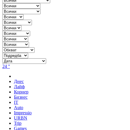
24 °
Днес
Лайф
Корнер
Бизнес
IT
Auto
Impressio
URBN
Trip
Games