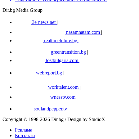
Dir.bg Media Group
3e-news.net
|
nasamnatam.com
|
realtimefuture.bg
|
greentransition.bg
|
lostbulgaria.com
|
webreport.bg
|
worktalent.com
|
wnesstv.com
|
soulandpepper.tv
Copyright © 1998-2026 Dir.bg / Design by StudioX
Реклама
Контакти