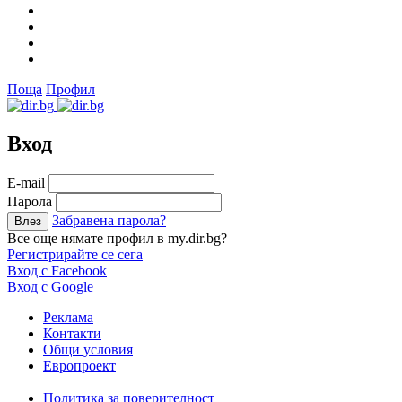
Поща
Профил
Вход
Е-mail
Парола
Забравена парола?
Все още нямате профил в my.dir.bg?
Регистрирайте се сега
Вход с Facebook
Вход с Google
Реклама
Контакти
Общи условия
Европроект
Политика за поверителност