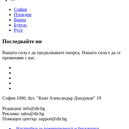
София
Пловдив
Варна
Бургас
Русе
Последвайте ни
Вашата сила е да продължавате напред. Нашата сила е да се
променяме с вас.
София 1000, бул. "Княз Александър Дондуков" 19
Редакция:
info@dir.bg
Реклама:
sales@dir.bg
Помощен център:
support@dir.bg
Настройки за поверителност и бисквитки