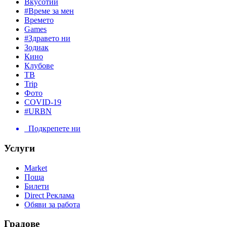
Вкусотии
#Време за мен
Времето
Games
#Здравето ни
Зодиак
Кино
Клубове
ТВ
Trip
Фото
COVID-19
#URBN
Подкрепете ни
Услуги
Market
Поща
Билети
Direct Реклама
Обяви за работа
Градове