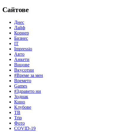
Сайтове
Днес
Лайф
Корнер
Бизнес
IT
Impressio
Авто
Анкети
Вицове
Вкусотии
#Време за мен
Времето
Games
#Здравето ни
Зодиак
Кино
Клубове
ТВ
Trip
Фото
COVID-19