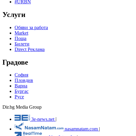
#URBN
Услуги
Обяви за работа
Market
Поща
Билети
Direct Реклама
Градове
София
Пловдив
Варна
Бургас
Русе
Dir.bg Media Group
3e-news.net
|
nasamnatam.com
|