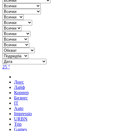
25 °
Днес
Лайф
Корнер
Бизнес
IT
Auto
Impressio
URBN
Trip
Games