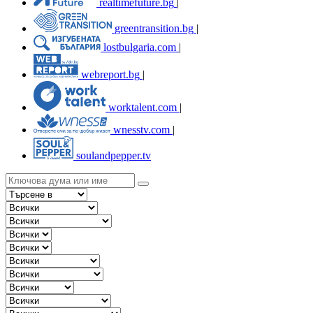
realtimefuture.bg
|
greentransition.bg
|
lostbulgaria.com
|
webreport.bg
|
worktalent.com
|
wnesstv.com
|
soulandpepper.tv