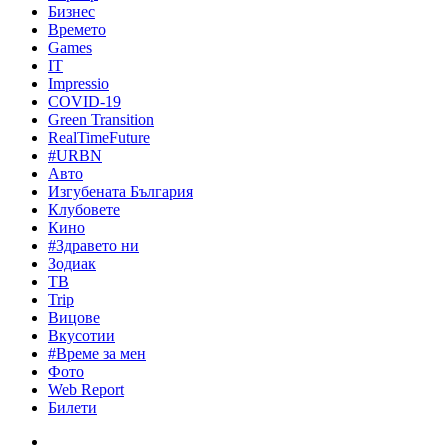
Бизнес
Времето
Games
IT
Impressio
COVID-19
Green Transition
RealTimeFuture
#URBN
Авто
Изгубената България
Клубовете
Кино
#Здравето ни
Зодиак
ТВ
Trip
Вицове
Вкусотии
#Време за мен
Фото
Web Report
Билети