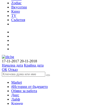
Zodiac
Вкусотии
Кино
TV
Събития
17-11-2017
20-11-2018
Начална дата
Крайна дата
ОК
Отказ
Market
#Истории от бъдещето
Обяви за работа
Днес
Лайф
Корнер