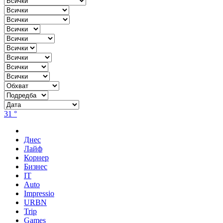
31 °
Днес
Лайф
Корнер
Бизнес
IT
Auto
Impressio
URBN
Trip
Games