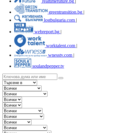
realtimefuture.bg
|
greentransition.bg
|
lostbulgaria.com
|
webreport.bg
|
worktalent.com
|
wnesstv.com
|
soulandpepper.tv