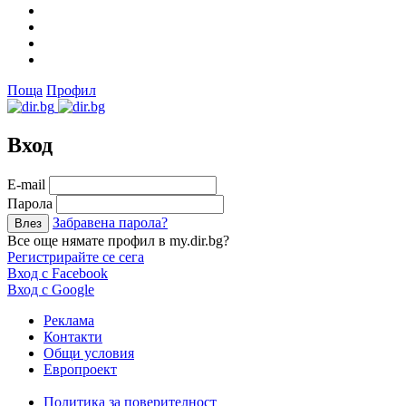
Поща
Профил
Вход
Е-mail
Парола
Забравена парола?
Все още нямате профил в my.dir.bg?
Регистрирайте се сега
Вход с Facebook
Вход с Google
Реклама
Контакти
Общи условия
Европроект
Политика за поверителност