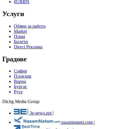
#URBN
Услуги
Обяви за работа
Market
Поща
Билети
Direct Реклама
Градове
София
Пловдив
Варна
Бургас
Русе
Dir.bg Media Group
3e-news.net
|
nasamnatam.com
|