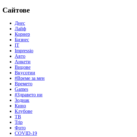
Сайтове
Днес
Лайф
Корнер
Бизнес
IT
Impressio
Авто
Анкети
Вицове
Вкусотии
#Време за мен
Времето
Games
#Здравето ни
Зодиак
Кино
Клубове
ТВ
Trip
Фото
COVID-19