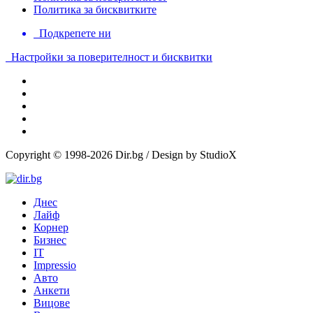
Политика за бисквитките
Подкрепете ни
Настройки за поверителност и бисквитки
Copyright © 1998-2026 Dir.bg / Design by StudioX
Днес
Лайф
Корнер
Бизнес
IT
Impressio
Авто
Анкети
Вицове