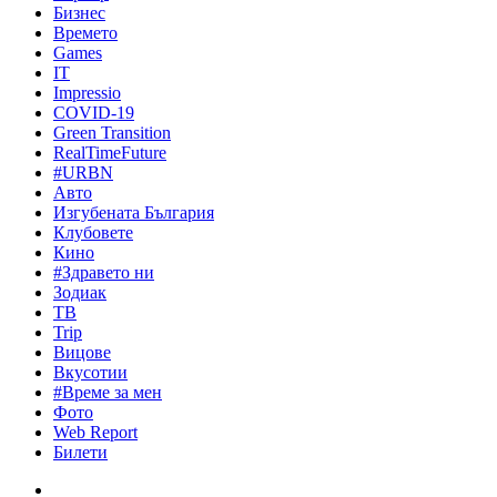
Бизнес
Времето
Games
IT
Impressio
COVID-19
Green Transition
RealTimeFuture
#URBN
Авто
Изгубената България
Клубовете
Кино
#Здравето ни
Зодиак
ТВ
Trip
Вицове
Вкусотии
#Време за мен
Фото
Web Report
Билети