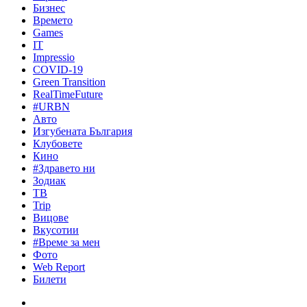
Бизнес
Времето
Games
IT
Impressio
COVID-19
Green Transition
RealTimeFuture
#URBN
Авто
Изгубената България
Клубовете
Кино
#Здравето ни
Зодиак
ТВ
Trip
Вицове
Вкусотии
#Време за мен
Фото
Web Report
Билети