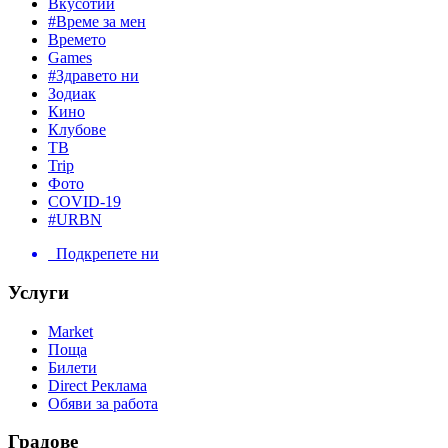
Вкусотии
#Време за мен
Времето
Games
#Здравето ни
Зодиак
Кино
Клубове
ТВ
Trip
Фото
COVID-19
#URBN
Подкрепете ни
Услуги
Market
Поща
Билети
Direct Реклама
Обяви за работа
Градове