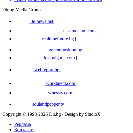
Dir.bg Media Group
3e-news.net
|
nasamnatam.com
|
realtimefuture.bg
|
greentransition.bg
|
lostbulgaria.com
|
webreport.bg
|
worktalent.com
|
wnesstv.com
|
soulandpepper.tv
Copyright © 1998-2026 Dir.bg / Design by StudioX
Реклама
Контакти