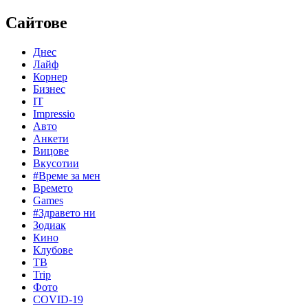
Сайтове
Днес
Лайф
Корнер
Бизнес
IT
Impressio
Авто
Анкети
Вицове
Вкусотии
#Време за мен
Времето
Games
#Здравето ни
Зодиак
Кино
Клубове
ТВ
Trip
Фото
COVID-19