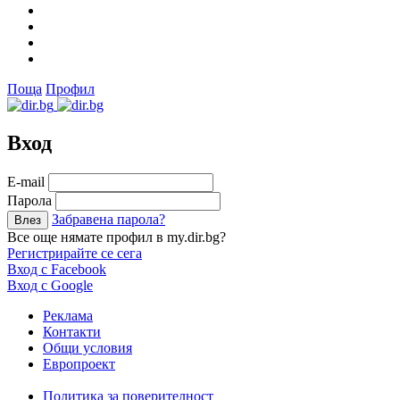
Поща
Профил
Вход
Е-mail
Парола
Забравена парола?
Все още нямате профил в my.dir.bg?
Регистрирайте се сега
Вход с Facebook
Вход с Google
Реклама
Контакти
Общи условия
Европроект
Политика за поверителност