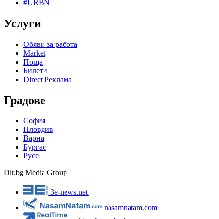
#URBN
Услуги
Обяви за работа
Market
Поща
Билети
Direct Реклама
Градове
София
Пловдив
Варна
Бургас
Русе
Dir.bg Media Group
3e-news.net
|
nasamnatam.com
|