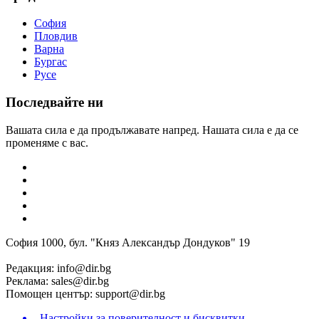
София
Пловдив
Варна
Бургас
Русе
Последвайте ни
Вашата сила е да продължавате напред. Нашата сила е да се
променяме с вас.
София 1000, бул. "Княз Александър Дондуков" 19
Редакция:
info@dir.bg
Реклама:
sales@dir.bg
Помощен център:
support@dir.bg
Настройки за поверителност и бисквитки