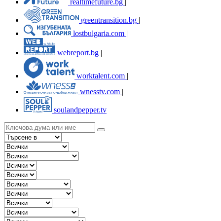
realtimefuture.bg
|
greentransition.bg
|
lostbulgaria.com
|
webreport.bg
|
worktalent.com
|
wnesstv.com
|
soulandpepper.tv