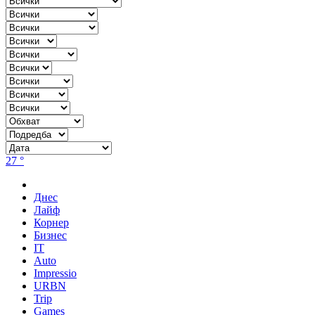
27 °
Днес
Лайф
Корнер
Бизнес
IT
Auto
Impressio
URBN
Trip
Games