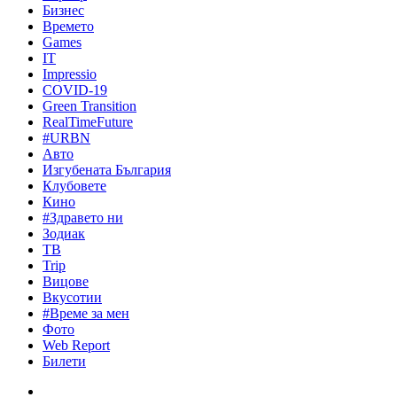
Бизнес
Времето
Games
IT
Impressio
COVID-19
Green Transition
RealTimeFuture
#URBN
Авто
Изгубената България
Клубовете
Кино
#Здравето ни
Зодиак
ТВ
Trip
Вицове
Вкусотии
#Време за мен
Фото
Web Report
Билети