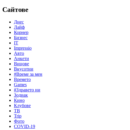
Сайтове
Днес
Лайф
Корнер
Бизнес
IT
Impressio
Авто
Анкети
Вицове
Вкусотии
#Време за мен
Времето
Games
#Здравето ни
Зодиак
Кино
Клубове
ТВ
Trip
Фото
COVID-19