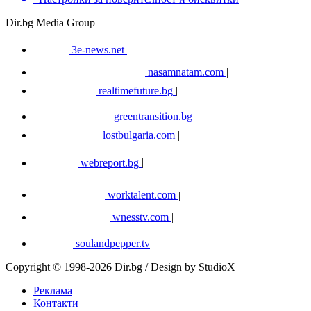
Dir.bg Media Group
3e-news.net
|
nasamnatam.com
|
realtimefuture.bg
|
greentransition.bg
|
lostbulgaria.com
|
webreport.bg
|
worktalent.com
|
wnesstv.com
|
soulandpepper.tv
Copyright © 1998-2026 Dir.bg / Design by StudioX
Реклама
Контакти