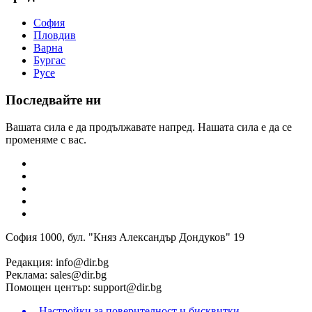
София
Пловдив
Варна
Бургас
Русе
Последвайте ни
Вашата сила е да продължавате напред. Нашата сила е да се
променяме с вас.
София 1000, бул. "Княз Александър Дондуков" 19
Редакция:
info@dir.bg
Реклама:
sales@dir.bg
Помощен център:
support@dir.bg
Настройки за поверителност и бисквитки