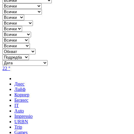
22 °
Днес
Лайф
Корнер
Бизнес
IT
Auto
Impressio
URBN
Trip
Games