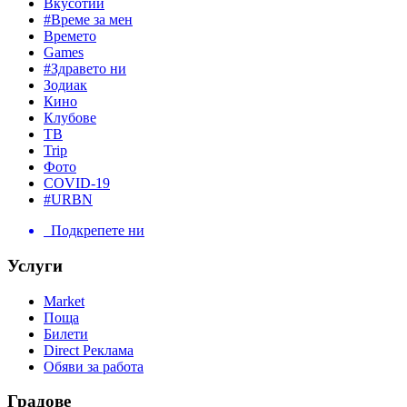
Вкусотии
#Време за мен
Времето
Games
#Здравето ни
Зодиак
Кино
Клубове
ТВ
Trip
Фото
COVID-19
#URBN
Подкрепете ни
Услуги
Market
Поща
Билети
Direct Реклама
Обяви за работа
Градове