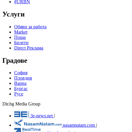
#URBN
Услуги
Обяви за работа
Market
Поща
Билети
Direct Реклама
Градове
София
Пловдив
Варна
Бургас
Русе
Dir.bg Media Group
3e-news.net
|
nasamnatam.com
|