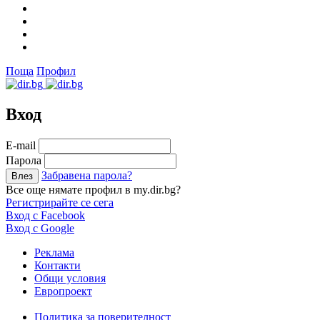
Поща
Профил
Вход
Е-mail
Парола
Забравена парола?
Все още нямате профил в my.dir.bg?
Регистрирайте се сега
Вход с Facebook
Вход с Google
Реклама
Контакти
Общи условия
Европроект
Политика за поверителност