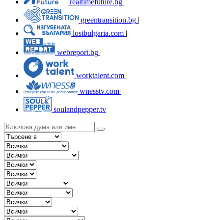
realtimefuture.bg
|
greentransition.bg
|
lostbulgaria.com
|
webreport.bg
|
worktalent.com
|
wnesstv.com
|
soulandpepper.tv